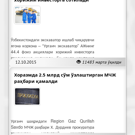
Ўзбекистондаги экскаватор ишлаб чиқарувчи
ягона корхона – “Урганч экскаватор” АЖнинг
44.4 фоиз акциялари хорижий инвесторга
реализация қилинади. Бу ҳақда компания
12.10.2015
11483 марта ўқилди
хабарномасида айтилди.
Хоразмда 2.5 млрд сўм ўзлаштирган МЧЖ
раҳбари қамалди
Урганч шаҳридаги Region Gaz Qurilish
Savdo МЧЖ раҳбари Х. Дурдиев прокуратура
томонидан молиявий жиноятларда