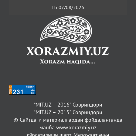
Пт 07/08/2026
“MIT.UZ – 2016” Совриндори
“MIT.UZ – 2015” Совриндори
© Сайтдаги материаллардан фойдаланганда
манба www.xorazmiy.uz
кўрсатилиши шарт. Мурожаат учун