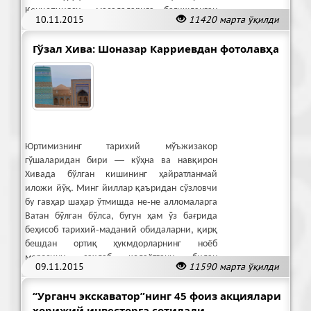
Концепцияси» масалаларига бағишланган
10.11.2015
11420 марта ўқилди
йиғилиш бўлиб ўтди.
Гўзал Хива: Шоназар Карриевдан фотолавҳа
Юртимизнинг тарихий мўъжизакор
гўшаларидан бири — кўҳна ва навқирон
Хивада бўлган кишининг ҳайратланмай
иложи йўқ. Минг йиллар қаъридан сўзловчи
бу гавҳар шаҳар ўтмишда не-не алломаларга
Ватан бўлган бўлса, бугун ҳам ўз бағрида
беҳисоб тарихий-маданий обидаларни, қирқ
бешдан ортиқ ҳукмдорларнинг ноёб
меросини сақлаб келаётгани билан
09.11.2015
11590 марта ўқилди
аҳамиятлидир.
“Урганч экскаватор”нинг 45 фоиз акциялари
хорижий инвесторга сотилади