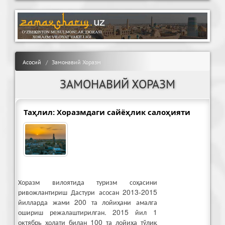
Асосий
Замонавий Хоразм
ЗАМОНАВИЙ ХОРАЗМ
Таҳлил: Хоразмдаги сайёҳлик салоҳияти
Хоразм вилоятида туризм соҳасини
ривожлантириш Дастури асосан 2013-2015
йилларда жами 200 та лойиҳани амалга
ошириш режалаштирилган. 2015 йил 1
октябрь ҳолати билан 100 та лойиҳа тўлиқ