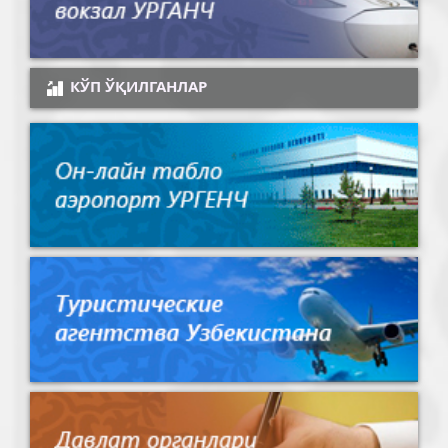
КЎП ЎҚИЛГАНЛАР