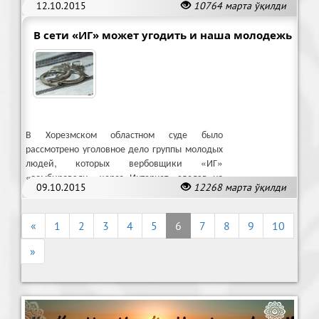
12.10.2015
10764 марта ўқилди
айбланди. Бу ҳақда “Ҳуқуқ” нашри ёзмоқда.
В сети «ИГ» может угодить и наша молодежь
В Хорезмском областном суде было
рассмотрено уголовное дело группы молодых
людей, которых вербовщики «ИГ»
«зомбировали» через Интернет, сделав из
09.10.2015
12268 марта ўқилди
них убежденных экстремистов.
«
1
2
3
4
5
6
7
8
9
10
»