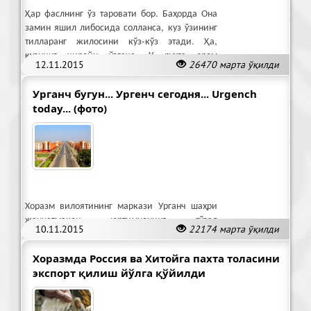
Ҳар фаслнинг ўз таровати бор. Баҳорда Она
замин яшил либосида солланса, куз ўзининг
тилларанг жилосини кўз-кўз этади. Ҳа,
кузнинг чиройи ўзгача. У руҳга ором
12.11.2015
26470 марта ўқилди
бағишлайди.
Урганч бугун... Ургенч сегодня... Urgench
today... (фото)
Хоразм вилоятининг маркази Урганч шаҳри
жаннатмакон юртимизнинг гўзал
10.11.2015
22174 марта ўқилди
масканларидан бири ҳисобланади.
Хоразмда Россия ва Хитойга пахта толасини
экспорт қилиш йўлга қўйилди