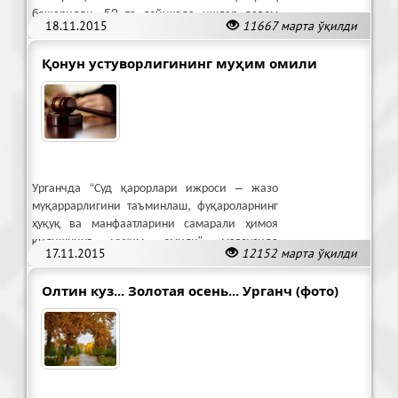
бажарилди, 52 та лойиҳада ишлар давом
18.11.2015
11667 марта ўқилди
этмоқда.
Қонун устуворлигининг муҳим омили
Урганчда “Суд қарорлари ижроси – жазо
муқаррарлигини таъминлаш, фуқароларнинг
ҳуқуқ ва манфаатларини самарали ҳимоя
қилишнинг муҳим омили” мавзусида
17.11.2015
12152 марта ўқилди
семинар бўлиб ўтди.
Олтин куз... Золотая осень... Урганч (фото)