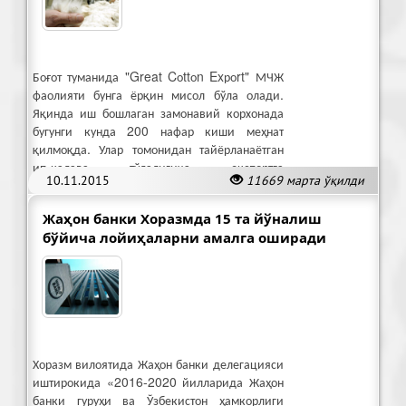
Боғот туманида "Great Cоttоn Exроrt" МЧЖ
фаолияти бунга ёрқин мисол бўла олади.
Яқинда иш бошлаган замонавий корхонада
бугунги кунда 200 нафар киши меҳнат
қилмоқда. Улар томонидан тайёрланаётган
ип-калава тўлалигича экспортга
10.11.2015
11669 марта ўқилди
йўналтириляпти.
Жаҳон банки Хоразмда 15 та йўналиш
бўйича лойиҳаларни амалга оширади
Хоразм вилоятида Жаҳон банки делегацияси
иштирокида «2016-2020 йилларида Жаҳон
банки гуруҳи ва Ўзбекистон ҳамкорлиги