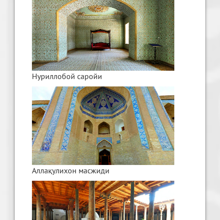
Нуриллобой саройи
Аллақулихон масжиди