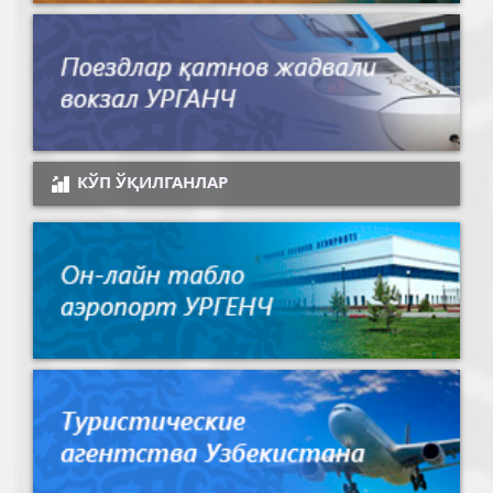
КЎП ЎҚИЛГАНЛАР