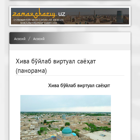
Асосий
Асосий
Хива бўйлаб виртуал саёҳат
(панорама)
Хива бўйлаб виртуал саёҳат