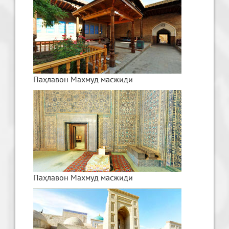
Паҳлавон Махмуд масжиди
Паҳлавон Махмуд масжиди