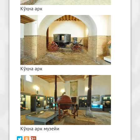
Кўҳна арк
Кўҳна арк
Кўҳна арк музейи