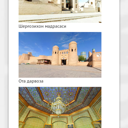
Шерғозихон мадрасаси
Ота дарвоза