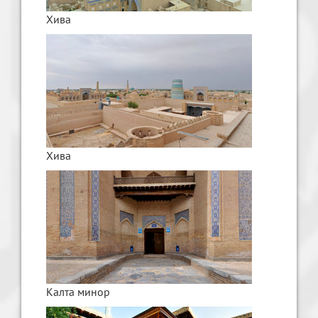
Хива
Хива
Калта минор