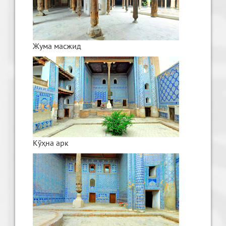
Жума масжид
Кўҳна арк