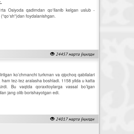
.
Oʻrta Osiyoda qadimdan qoʻllanib kelgan uslub -
i ("qoʻsh")dan foydalanishgan.
24457 марта ўқилди
irilgan ko’chmanchi turkman va qipchoq qabilalari
ham tez-tez aralasha boshladi. 1158 yilda u katta
irdi. Bu vaqtda qoraxitoylarga vassal bo’lgan
ilan jang olib borishayotgan edi.
24017 марта ўқилди