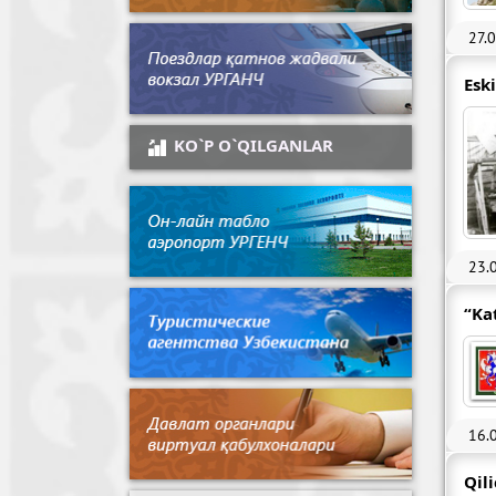
27.
Esk
KO`P O`QILGANLAR
23.
“Ka
16.
Qil