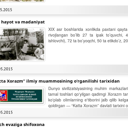
05.2015
i hayot va madaniyat
XIX asr boshlarida xonlikda paxtani qayta 
rivojlangan bo’lib 27 ta ipak to’quvchi, 
ishlovchi), 72 ta bo’yoqchi, 50 ta etikdo’z, 
05.2015
tta Xorazm” ilmiy muammosining o’rganilishi tarixidan
Dunyo sivilizatsiyasining muhim markazlari
tamal toshlari qo'yilgan qadimgi Xorazm ta
ko'plab olimlarning e'tiborini jalb qilib ke
qoldirgan — “Katta Xorazm” davlati tarixini 
05.2015
ich evaziga shifoxona