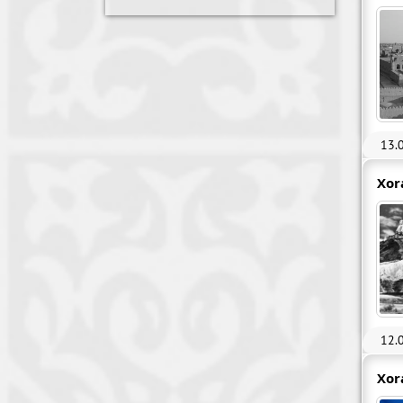
13.
Xor
12.
Xor