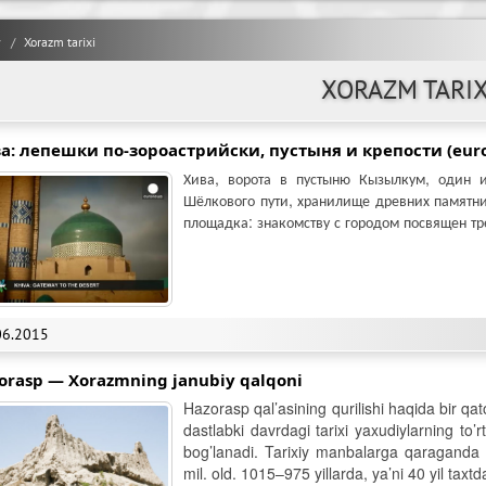
y
Xorazm tarixi
XORAZM TARIX
а: лепешки по-зороастрийски, пустыня и крепости (eur
Хива, ворота в пустыню Кызылкум, один 
Шёлкового пути, хранилище древних памятни
площадка: знакомству с городом посвящен тр
06.2015
orasp — Xorazmning janubiy qalqoni
Hazorasp qal’asining qurilishi haqida bir qa
dastlabki davrdagi tarixi yaxudiylarning to
bog’lanadi. Tarixiy manbalarga qaraganda 
mil. old. 1015–975 yillarda, ya’ni 40 yil taxtd