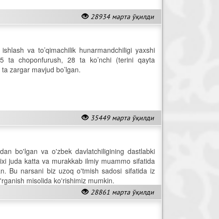
28934 марта ўқилди
ishlash va to’qimachilik hunarmandchiligi yaxshi
45 ta choponfurush, 28 ta ko’nchi (terini qayta
20 ta zargar mavjud bo’lgan.
35449 марта ўқилди
dan bo'lgan va o'zbek davlatchiligining dastlabki
rixi juda katta va murakkab ilmiy muammo sifatida
lgan. Bu narsani biz uzoq o'tmish sadosi sifatida iz
o'rganish misolida ko'rishimiz mumkin.
28861 марта ўқилди