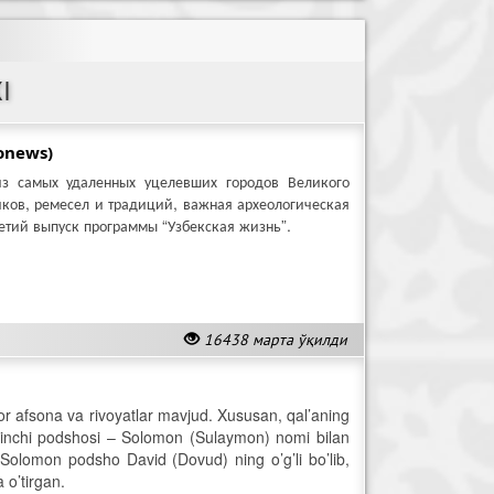
I
onews)
из самых удаленных уцелевших городов Великого
ков, ремесел и традиций, важная археологическая
етий выпуск программы “Узбекская жизнь”.
16438 марта ўқилди
tor afsona va rivoyatlar mavjud. Xususan, qal’aning
’rtinchi podshosi – Solomon (Sulaymon) nomi bilan
Solomon podsho David (Dovud) ning o’g’li bo’lib,
a o’tirgan.