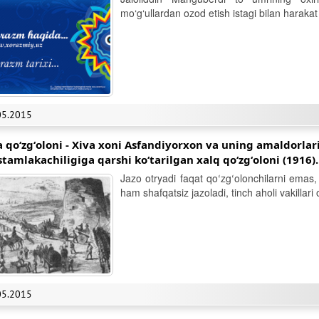
mo‘g‘ullardan ozod etish istagi bilan harakat 
05.2015
a qoʻzgʻoloni - Xiva xoni Asfandiyorxon va uning amaldorla
tamlakachiligiga qarshi koʻtarilgan xalq qoʻzgʻoloni (1916).
Jazo otryadi faqat qoʻzgʻolonchilarni emas, 
ham shafqatsiz jazoladi, tinch aholi vakillari oʻ
05.2015