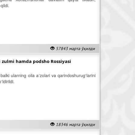
qildi.
57843 марта ўқилди
ri zulmi hamda podsho Rossiyasi
balki ularning oila aʼzolari va qarindoshurugʻlarini
ldirildi.
18346 марта ўқилди