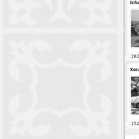
Ich
28.
Xor
23.