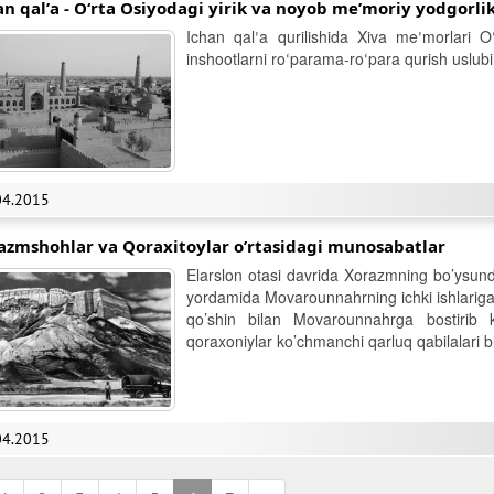
an qalʼa - Oʻrta Osiyodagi yirik va noyob meʼmoriy yodgorlik
Ichan qalʼa qurilishida Xiva meʼmorlari 
inshootlarni roʻparama-roʻpara qurish uslub
04.2015
azmshohlar va Qoraxitoylar o’rtasidagi munosabatlar
Elarslon otasi davrida Xorazmning bo’ysund
yordamida Movarounnahrning ichki ishlariga 
qo’shin bilan Movarounnahrga bostirib k
qoraxoniylar ko’chmanchi qarluq qabilalari b
04.2015