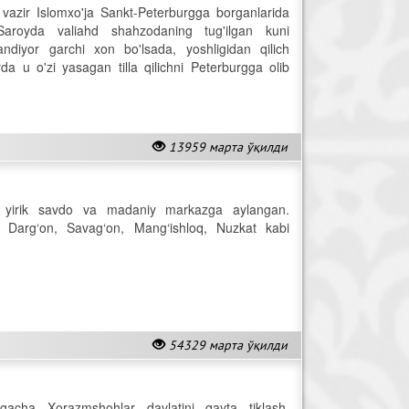
 vazir Islomxo'ja Sankt-Peterburgga borganlarida
.Saroyda valiahd shahzodaning tug'ilgan kuni
ndiyor garchi xon bo'lsada, yoshligidan qilich
a u o'zi yasagan tilla qilichni Peterburgga olib
13959 марта ўқилди
j yirik savdo va madaniy markazga aylangan.
 Darg‘on, Savag‘on, Mang‘ishloq, Nuzkat kabi
54329 марта ўқилди
igacha Xorazmshohlar davlatini qayta tiklash,