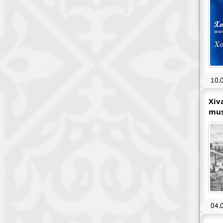
10.
Xiv
mus
04.