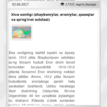
umuman o’rganilmagan davri muammolari
02.06.2017
17331 марта ўқилди
o’ziga tortdi.
Xiva xonligi (shayboniylar, eroniylar, qozoqlar
va qo‘ng‘irot sulolasi)
Xiva xonligining tashkil topishi va siyosiy
tarixi. 1510 yilda Shayboniyxon vafotidan
so‘ng Xorazm hududi Eron shohi Ismoil
tomonidan bo‘ysundirildi. 1510-1512
yillarda Xorazmni Eron shohining noiblari
idora qildilar. Ammo, 1512 yilda Xorazm
hududlarida eroniylarga qarshi halq
xarakatlari boshlandi. Ushbu harakatga
Vazir shahrining (Ustyurtda, Ko‘xna
Urganchdan 60 km uzoqlikda joylashgan
bu shaharni XVasrda o‘zbek xonlardan
bo‘lgan Mustafoxon barpo etgan) qozisi