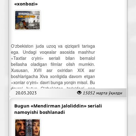
«xonbozi»
O‘zbekiston juda uzoq va qiziqarli tarixga
ega. Undagi voqealar asosida mashhur
«Taxtlar o‘yini» seriali bilan bemalol
bellasha oladigan filmlar olish mumkin.
Xususan, XVII asr oxiridan XIX asr
boshlarigacha Xiva xonligida davom etgan
«xonlar o‘yini» davri bunga yorqin misol. Bu
davrni butun O‘zbekiston tarixidagi eng
20.03.2023
15052 марта ўқилди
tartibsiz davr deyish mumkin.
Bugun «Mendirman Jaloliddin» seriali
namoyishi boshlanadi