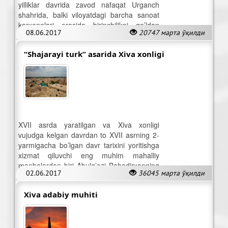
yilliklar davrida zavod nafaqat Urganch
shahrida, balki viloyatdagi barcha sanoat
korxonalari orasida birinchilikni qo’ldan
08.06.2017
20747 марта ўқилди
bermay keldi
“Shajarayi turk” asarida Xiva xonligi
XVII asrda yaratilgan va Xiva xonligi
vujudga kelgan davrdan to XVII asrning 2-
yarmigacha bo’lgan davr tarixini yoritishga
xizmat qiluvchi eng muhim mahalliy
manbalardan biri Abulg’ozi Bahodirxonning
02.06.2017
36045 марта ўқилди
«Shajarayi turk» asaridir.
Xiva adabiy muhiti