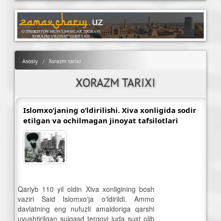
Asosiy
Xorazm tarixi
XORAZM TARIXI
Islomxo‘janing o‘ldirilishi. Xiva xonligida sodir
etilgan va ochilmagan jinoyat tafsilotlari
Qariyb 110 yil oldin Xiva xonligining bosh
vaziri Said Islomxo‘ja o‘ldirildi. Ammo
davlatning eng nufuzli amaldoriga qarshi
uyushtirilgan suiqasd tergovi juda sust olib