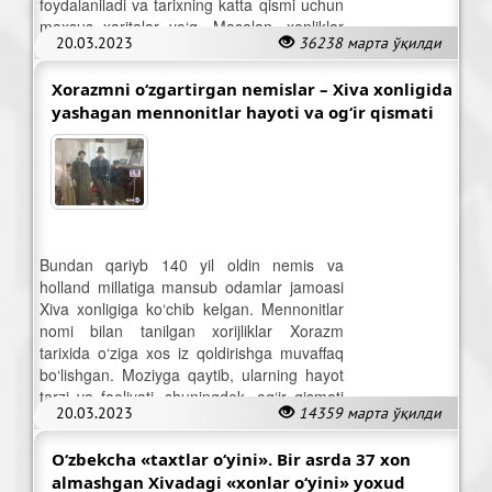
foydalaniladi va tarixning katta qismi uchun
maxsus xaritalar yo‘q. Masalan, xonliklar
20.03.2023
36238 марта ўқилди
davriga oid.
Xorazmni o‘zgartirgan nemislar – Xiva xonligida
yashagan mennonitlar hayoti va og‘ir qismati
Bundan qariyb 140 yil oldin nemis va
holland millatiga mansub odamlar jamoasi
Xiva xonligiga ko‘chib kelgan. Mennonitlar
nomi bilan tanilgan xorijliklar Xorazm
tarixida o‘ziga xos iz qoldirishga muvaffaq
bo‘lishgan. Moziyga qaytib, ularning hayot
tarzi va faoliyati, shuningdek, og‘ir qismati
20.03.2023
14359 марта ўқилди
haqidagi ma’lumotlarni jamladik.
O‘zbekcha «taxtlar o‘yini». Bir asrda 37 xon
almashgan Xivadagi «xonlar o‘yini» yoxud