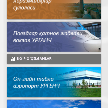
KO`P O`QILGANLAR