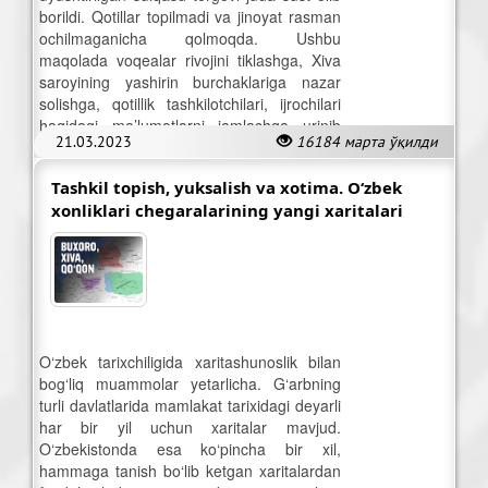
borildi. Qotillar topilmadi va jinoyat rasman
ochilmaganicha qolmoqda. Ushbu
maqolada voqealar rivojini tiklashga, Xiva
saroyining yashirin burchaklariga nazar
solishga, qotillik tashkilotchilari, ijrochilari
haqidagi ma’lumotlarni jamlashga urinib
21.03.2023
16184 марта ўқилди
ko‘ramiz.
Tashkil topish, yuksalish va xotima. O‘zbek
xonliklari chegaralarining yangi xaritalari
O‘zbek tarixchiligida xaritashunoslik bilan
bog‘liq muammolar yetarlicha. G‘arbning
turli davlatlarida mamlakat tarixidagi deyarli
har bir yil uchun xaritalar mavjud.
O‘zbekistonda esa ko‘pincha bir xil,
hammaga tanish bo‘lib ketgan xaritalardan