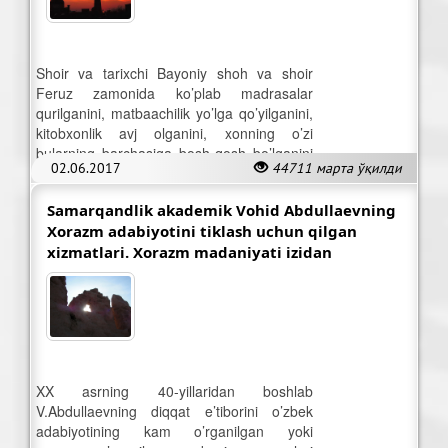
Shoir va tarixchi Bayoniy shoh va shoir
Feruz zamonida ko’plab madrasalar
qurilganini, matbaachilik yo’lga qo’yilganini,
kitobxonlik avj olganini, xonning o’zi
bularning barchasiga bosh-qosh bo’lganini
02.06.2017
44711 марта ўқилди
yozadi.
Samarqandlik akademik Vohid Abdullaevning
Xorazm adabiyotini tiklash uchun qilgan
xizmatlari. Xorazm madaniyati izidan
XX asrning 40-yillaridan boshlab
V.Abdullaevning diqqat e’tiborini o’zbek
adabiyotining kam o’rganilgan yoki