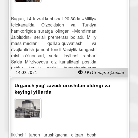
Bugun, 14 fevral kuni soat 20:30da «Milliy»
telekanalida O‘zbekiston va Turkiya
hamkorligida suratga olingan «Mendirman
Jaloliddin» seriali premerasi bo‘ladi. Milliy
mass-mediani qo‘llab-quvvatlash va
rivojlantirish jamoat fondi Vasiylik kengashi
raisi o‘rinbosari, serial loyihasi rahbari
Saida Mirziyoyeva o‘z kanalidagi postida
ushbu tarixiy serial tomoshabinlarga
14.02.2021
19515 марта ўқилди
manzur kelishiga ishonch bildirdi.
Urganch yog’ zavodi urushdan oldingi va
keyingi yillarda
Ikkinchi jahon urushigacha o’tgan besh