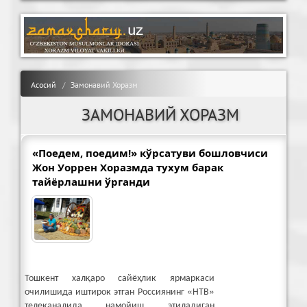
Асосий
Замонавий Хоразм
ЗАМОНАВИЙ ХОРАЗМ
«Поедем, поедим!» кўрсатуви бошловчиси
Жон Уоррен Хоразмда тухум барак
тайёрлашни ўрганди
Тошкент халқаро сайёҳлик ярмаркаси
очилишида иштирок этган Россиянинг «НТВ»
телеканалида намойиш этиладиган