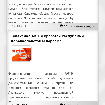
«Поедем, поедим!» кўрсатуви тасвирга олиш
гуруҳи «Ўзбектуризм» миллий компанияси
кўмагида Хоразмда бўлди. Гуруҳга машҳур
бошловчи Жон Уоррен бошчилик қилди. Бу
ҳақда компания матбуот хизмати хабар
12.10.2016
11398 марта ўқилди
бермоқда.
Телеканал ARTE о красотах Республики
Каракалпакстан и Хорезма
Франко-немецкий телеканал ARTE
представил вниманию своей аудитории
документальный фильм «Встречи на
Великом шелковом пути от Хивы до
Аральского моря», посвященный
туристической привлекательности
Хорезмской области и Республики
17.06.2016
13400 марта ўқилди