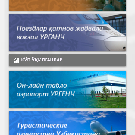
КЎП ЎҚИЛГАНЛАР