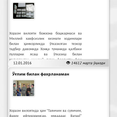
Хоразм вилояти божхона бошкармаси ва
Миллий хавфсизлик хизмати ходимлари
билан ҳамкорликда ўтказилган тезкор
тадбир давомида Хонқа туманида қалбаки
пулларни ясаш ва ўтказиш билан
шуғулланган жиноий гуруҳ фаолияти фош
12.01.2016
14612 марта ўқилди
қилинди.
Ўғлим билан фахрланаман
Хоразм вилоятида ҳам “Таянчим ва суянчим,
фахру ифтихоримсан, муқаддас Ватан!”