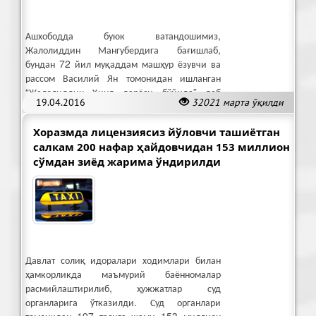
Ашхободда буюк ватандошимиз,
Жалолиддин Мангубердига бағишлаб,
бундан 72 йил муқаддам машҳур ёзувчи ва
рассом Василий Ян томонидан ишланган
“Жалолиддин Ҳинд дарёси бўйида” деб
19.04.2016
32021 марта ўқилди
номланган тасвирий санъат асари топилди.
Хоразмда лицензиясиз йўловчи ташиётган
салкам 200 нафар ҳайдовчидан 153 миллион
сўмдан зиёд жарима ўндирилди
Давлат солиқ идоралари ходимлари билан
ҳамкорликда маъмурий баённомалар
расмийлаштирилиб, ҳужжатлар суд
органларига ўтказилди. Суд органлари
томонидан 197 тасига жами 153 миллион