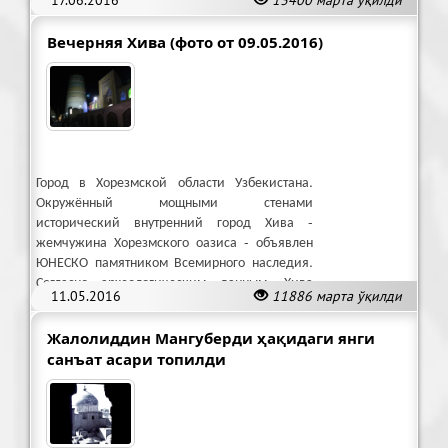
Каракалпакстан.
Вечерняя Хива (фото от 09.05.2016)
Город в Хорезмской области Узбекистана.
Окружённый мощными стенами
исторический внутренний город Хива -
жемчужина Хорезмского оазиса - объявлен
ЮНЕСКО памятником Всемирного наследия.
Согласно археологическим данным, Хива
11.05.2016
11886 марта ўқилди
была основана более 2500 лет назад.
Жалолиддин Мангуберди ҳақидаги янги
санъат асари топилди