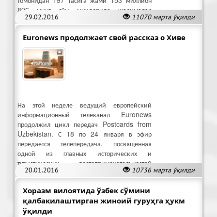
896 минг сўм миқдорида жарималар
29.02.2016
11070 марта ўқилди
ундирилди.
Euronews продолжает свой рассказ о Хиве
На этой неделе ведущий европейский
информационный телеканал Euronews
продолжил цикл передач Postcards from
Uzbekistan. С 18 по 24 января в эфир
передается телепередача, посвященная
одной из главных исторических и
туристических достопримечательностей
20.01.2016
10736 марта ўқилди
города Хивы – дворцу Таш-Ховли.
Хоразм вилоятида ўзбек сўмини
қалбакилаштирган жиноий гуруҳга ҳукм
ўқилди