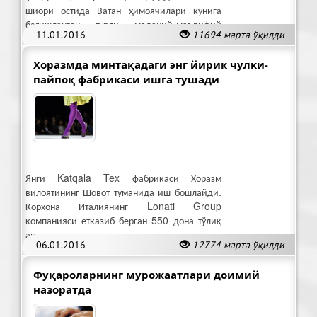
шиори остида Ватан ҳимоячилари кунига
бағишланган турли маданий-маърифий
11.01.2016
11694 марта ўқилди
тадбирлар, учрашувлар бўлиб ўтмоқда.
Хоразмда минтақадаги энг йирик чулки-
пайпоқ фабрикаси ишга тушади
Янги Katqala Tex фабрикаси Хоразм
вилоятининг Шовот туманида иш бошлайди.
Корхона Италиянинг Lonati Group
компанияси етказиб берган 550 дона тўлиқ
автоматлаштирилган янги авлод машинаси
06.01.2016
12774 марта ўқилди
билан жиҳозланган.
Фуқароларнинг мурожаатлари доимий
назоратда