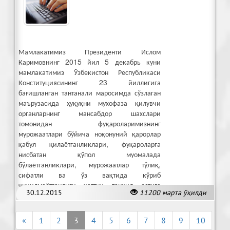
Мамлакатимиз Президенти Ислом
Каримовнинг 2015 йил 5 декабрь куни
мамлакатимиз Ўзбекистон Республикаси
Конституциясининг 23 йиллигига
бағишланган тантанали маросимда сўзлаган
маърузасида ҳуқуқни мухофаза қилувчи
органларнинг мансабдор шахслари
томонидан фуқароларимизнинг
мурожаатлари бўйича ноқонуний қарорлар
қабул қилаётганликлари, фуқароларга
нисбатан қўпол муомалада
бўлаётганликлари, мурожаатлар тўлиқ,
сифатли ва ўз вақтида кўриб
чиқилмаётганлиги қаттиқ танқид остига
30.12.2015
11200 марта ўқилди
олинган эди.
«
1
2
3
4
5
6
7
8
9
10