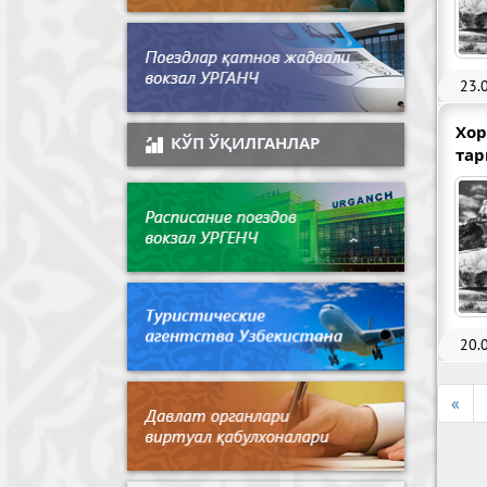
23.
Хор
КЎП ЎҚИЛГАНЛАР
тар
20.
«