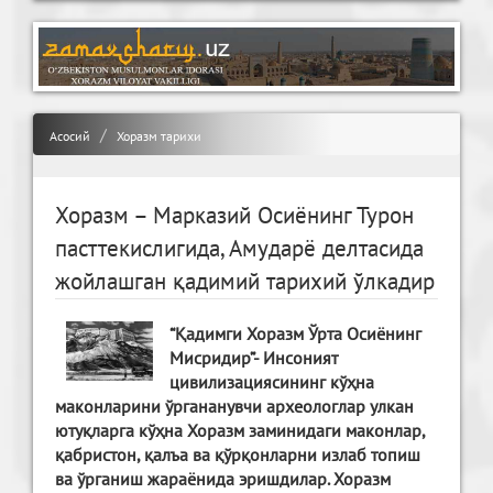
Асосий
Хоразм тарихи
Хоразм – Марказий Осиёнинг Турон
пасттекислигида, Амударё делтасида
жойлашган қадимий тарихий ўлкадир
“Қадимги Хоразм Ўрта Осиёнинг
Мисридир”- Инсоният
цивилизациясининг кўҳна
маконларини ўргананувчи археологлар улкан
ютуқларга кўҳна Хоразм заминидаги маконлар,
қабристон, қалъа ва қўрқонларни излаб топиш
ва ўрганиш жараёнида эришдилар. Хоразм