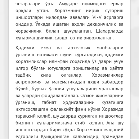
чегаралари ўрта Амударё оқимидаги ерлар
орқали ўтган. Хоразмнинг йирик суғориш
иншоотлари милоддан авваллги VI-V асрларга
оиддир. Ўлкада яшаган аҳоли деҳқончилик ва
чорвачилик билан шуғулланган. Шаҳарларда
ҳунармандчилик, савдо- сотиқ ривожланган.
Қадимги ёзма ва архелогик манбаларни
ўрганиш натижаси шуни кўрсатадики, қадимги
хоразмликлар илм-фан соҳасида ўз даври учун
илғор бўлган ютуқларга эришганлар ва ҳаётга
тадбиқ қила олганлар. Хоразмликлар
астрономия ва математикадан яхши хабардор
бўлиб, бурчак ўлчови ускуналарини яратганлар
ва улардан фойдаланганлар. Осмон жисмларини
ўрганиш, табиат ҳодисаларини кузатишга
ихтисослашган фалаккиёт фани кўҳна Хоразмда
тараққий қилиб, шу даврда қурилган иншоотлар
бизнинг кунларимизгача етиб келган. Ана шу
иншоотлардан бири кўҳна Хоразмнинг маданий
ёдгорлиги Қўйқирилган қалъасидир, эрамидан