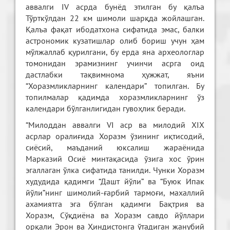
аввалги IV асрда бунёд этилган бу қалъа
Тўрткўлдан 22 км шимоли шарқда жойлашган.
Қалъа фақат ибодатхона сифатида эмас, балки
астрономик кузатишлар олиб бориш учун ҳам
мўлжаллаб қурилгани, бу ерда яна археологлар
томонидан эрамизнинг учинчи асрга оид
дастлабки тақвимнома ҳужжат, яъни
“Хоразмликларнинг календари” топилган. Бу
топилмалар қадимда хоразмликларнинг ўз
календари бўлганлигидан гувоҳлик беради.
“Милоддан аввалги VI аср ва милодий XIX
асрлар оралиғида Хоразм ўзининг иқтисодий,
сиёсий, маъданий юксалиш жараёнида
Марказий Осиё минтақасида ўзига хос ўрин
эгаллаган ўлка сифатида танилди. Чунки Хоразм
худудида қадимги “Дашт йўли” ва “Буюк Ипак
йўли”нинг шимолий-ғарбий тармоғи, махаллий
ахамиятга эга бўлган қадимги Бақтрия ва
Хоразм, Сўқдиёна ва Хоразм савдо йўллари
орқали Эрон ва Ҳиндистонга ўтадиган жанубий