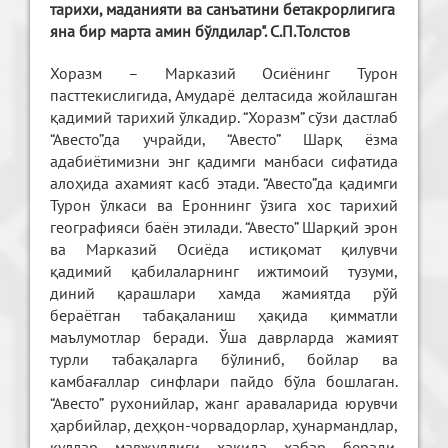
тарихи, маданияти ва санъатини бетакрорлигига
яна бир марта амин бўлдилар". С.П.Толстов
Хоразм – Марказий Осиёнинг Турон
пасттекислигида, Амударё делтасида жойлашган
қадимий тарихий ўлкадир. “Хоразм” сўзи дастлаб
“Авесто”да учрайди, “Авесто” Шарқ ёзма
адабиётимизни энг қадимги манбаси сифатида
алоҳида ахамият касб этади. “Авесто”да қадимги
Турон ўлкаси ва Ероннинг ўзига хос тарихий
географияси баён этилади. “Авесто” Шарқий эрон
ва Марказий Осиёда истиқомат қилувчи
қадимий қабилаларнинг ижтимоий тузуми,
диний қарашлари хамда жамиятда рўй
бераётган табақаланиш ҳақида қимматли
маълумотлар беради. Ўша даврларда жамият
турли табақаларга бўлиниб, бойлар ва
камбағаллар синфлари пайдо бўла бошлаган.
“Авесто” рухонийлар, жанг араваларида юрувчи
ҳарбийлар, деҳқон-чорвадорлар, ҳунармандлар,
қуллар мавжудлиги ҳақида хабар беради.