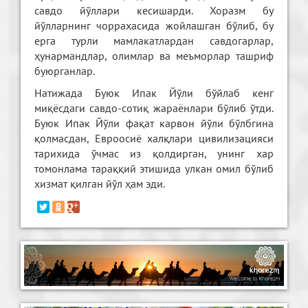
савдо йўллари кесишарди. Хоразм бу
йўлларнинг чоррахасида жойлашган бўлиб, бу
ерга турли мамлакатлардан савдогарлар,
ҳунармандлар, олимлар ва меъморлар ташриф
буюрганлар.
Натижада Буюк Ипак Йўли бўйлаб кенг
миқёсдаги савдо-сотиқ жараёнлари бўлиб ўтди.
Буюк Ипак Йўли фақат карвон йўли бўлбгина
қолмасдан, Евроосиё халқлари цивилизацияси
тарихида ўчмас из қолдирган, унинг хар
томонлама тараққий этишида улкан омил бўлиб
хизмат қилган йўл ҳам эди.