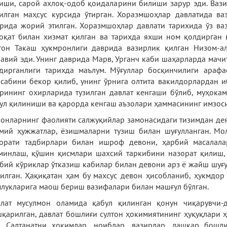
иши, сарой ахлоқ-одоб қоидаларини билиши зарур эди. Вази
илган маҳсус курсида ўтирган. Хоразмшоҳлар давлатида в
рида жорий этилган. Хоразмшоҳлар давлати тарихида ўз в
оқат билан хизмат қилган ва тарихда яхши ном қолдирган 
тон Такаш ҳукмронлиги даврида вазирлик қилган Низом-а
авий эди. Унинг даврида Марв, Урганч каби шаҳарларда мачи
дирганлиги тарихда маълум. Мўғуллар босқинчилиги араф
сабини бекор қилиб, унинг ўрнига олтита вакилдорлардан и
рининг охирларида тузилган давлат кенгаши бўлиб, муҳокам
ул қилиниши ва қарорда кенгаш аъзолари ҳаммасининг имзоси
онларнинг фаолияти салжуқийлар замонасидаги тизимдан дея
мий ҳужжатлар, ёзишмаларни тузиш билан шуғулланган. Мо
орати тадбирлари билан ишроф девони, ҳарбий масалалар
минлаш, қўшин қисмлари шахсий таркибини назорат қилиш, 
бий кўриклар ўтказиш кабилар билан девони арз ё жайш шуғу
илган. Ҳақиқатан ҳам бу махсус девон ҳисобланиб, ҳукмдор 
лукларига маош бериш вазифалари билан машғул бўлган.
лат мусулмон оламида қабул қилинган қонун чиқарувчи-
қарилган, давлат бошлиғи султон ҳокимиятининг ҳуқуқлари 
. Салтанатни ҳокимлар, ноиблар, вазирлар, лашкар бошл