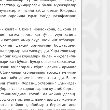
авлатлар ҳукмдорлари билан музокаралар
мунтақсир элчисини қабул қилган. Юқорида
 шоҳ саройида турли майда вазифаларни
к қилган. Отхона, нонвойхона, ошхона ва
фиёт хизматларига ҳақ тўлаш учун хазина
и қаторига Амир-охур- шохнинг отбоқари,
шохнинг шахсий ҳаммомини бошқарувчи,
 амалдорлар ҳам мавжуд эди. Хоразмшоҳлар
инг энг яхши қуроллари билан жиҳозланган
лари ҳам бўлган. Булар орасида ҳаракатчан
 яхши тайёргарлик кўрган доимий армияга
н бўлинмалар қабилачилик асосида тузилган
гдан зиёд доимий армияга эга эди. Баъзи
айд этилган. Хоразмшохларнинг шунингдек
 кўпроқ савдо карвонларини кузатиб борган.
тайинлайдиган соҳиб - ал-жойиш (девон)-
бошқарув органи диван-и арз дар жумлаи-
вон-ал-жойиш ҳарбийларга берилган иқта