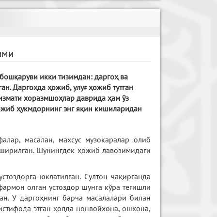
ими
бошқаруви икки тизимдан: даргоҳ ва
н. Даргоҳда ҳожиб, улуғ ҳожиб тутган
измати хоразмшоҳлар даврида ҳам ўз
ҳожиб ҳукмдорнинг энг яқин кишиларидан
алар, масалан, махсус музокаралар олиб
пширилган. Шунингдек ҳожиб лавозимидаги
стоздорга юклатилган. Султон чақирганда
фармон олган устоздор шунга кўра тегишли
ан. У даргоҳнинг барча масалалари билан
истифода этган ҳолда нонвойхона, ошхона,