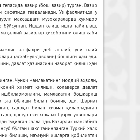
тепасида вазир (бош вазир) турган. Вазир
и сифатида гавдаланади. Ўз фаолиятида у
 турли мақсаддаги музокараларда ҳукмдор
р бўйсунган. Ишдан олиш, ишга тайинлаш,
, маҳаллий вазирлар ҳисоботини олиш каби
мажлис ал-фахри деб аталиб, уни олий
лари (асхаб-ул-давовин) бошлиғи ҳам эди.
сини, давлат ҳазинасини назорат қилиш ҳам
линган. Чунки мамлакатнинг моддий аҳволи,
ққоний хизмат қилиши, қолаверса давлат
 ишбилармонлиги, мамлакатни бошқариш
а эга бўлиши билан боғлиқ эди. Шариат
лган, садоқат билан хизмат қилаоладиган
садр, дастур ёки хожаъи бузруг унвонлари
дан тўқилган салла эди. Вазирлик мансабига
нсуб бўлган шахс тайинланган. Туркий халқ
лини билиши, маъмуий ишларга қобилиятли