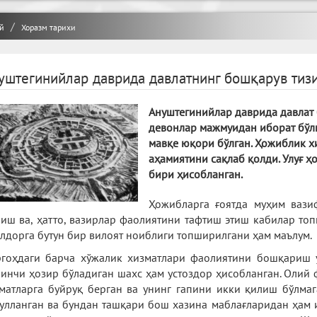
й
Хоразм тарихи
уштегинийлар даврида давлатнинг бошқарув тиз
Ануштегинийлар даврида давлат 
девонлар мажмуидан иборат бўлга
мавқе юқори бўлган. Ҳожиблик х
аҳамиятини сақлаб қолди. Улуғ 
бири ҳисобланган.
Ҳожибларга ғоятда муҳим вазиф
иш ва, ҳатто, вазирлар фаолиятини тафтиш этиш кабилар то
лдорга бутун бир вилоят ноиблиги топширилгани ҳам маълум.
гоҳдаги барча хўжалик хизматлари фаолиятини бошқариш у
инчи ҳозир бўладиган шахс ҳам устоздор ҳисобланган. Олий 
матларга буйруқ берган ва унинг гапини икки қилиш бўлмаг
улланган ва бундан ташқари бош хазина маблағларидан ҳам 