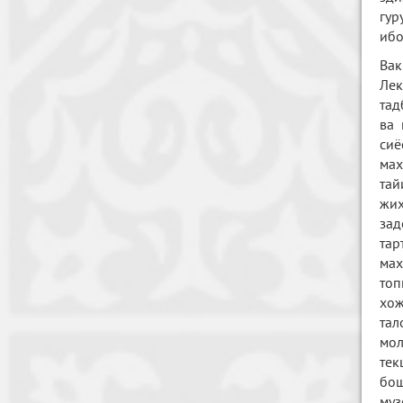
гур
ибо
Вак
Лек
тад
ва 
сиё
мах
тай
жиҳ
зад
тар
ма
топ
хож
тал
мол
тек
бош
му