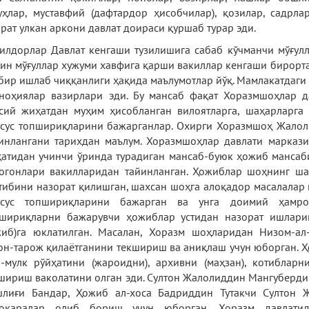
уҳлар, муставфий (дафтардор ҳисобчилар), қозилар, садр
рат улкан аркони давлат доираси қуршаб турар эди.
илдорлар Давлат кенгаши тузилишига сабаб кўчманчи мўғулл
ин мўғуллар хужуми хавфига қарши вакиллар кенгаши бирорта
бир ишлаб чиққанлиги ҳақида маълумотлар йўқ. Мамлакатдаги
ноҳиялар вазирлари эди. Бу мансаб фақат Хоразмшоҳлар д
сий жиҳатдан муҳим ҳисобланган вилоятларга, шаҳарларга
сус топшириқларини бажарганлар. Охирги Хоразмшоҳ Жалол
инлангани тарихдан маълум. Хоразмшоҳлар давлати марказ
атидан учинчи ўринда турадиган мансаб-буюк ҳожиб мансаби 
огонлари вакилларидан тайинланган. Ҳожиблар шоҳнинг ша
тибини назорат қилишган, шахсан шоҳга алоқадор масалалар 
хсус топшириқларини бажарган ва унга доимий ҳамро
шириқларни бажарувчи ҳожиблар устидан назорат ишлари
иб)га юклатилган. Масалан, Хоразм шоҳларидан Низом-ал
он-тарож қилаётганини текшириш ва аниқлаш учун юборган. 
-мулк рўйҳатини (жароидни), архивни (маҳзан), котиблар
шириш ваколатини олган эди. Султон Жалолиддин Мангуберди
лиғи Бандар, Ҳожиб ал-хоса Бадриддин Тутакчи Султон
зокаралар олиб бориш учун юборган. Хоразм давлатид