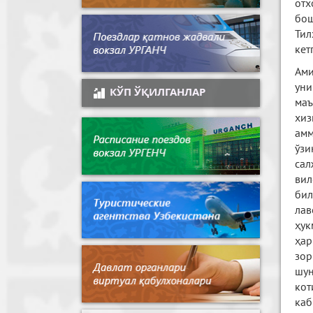
отх
бош
Тил
кет
Ами
уни
КЎП ЎҚИЛГАНЛАР
ма
хиз
амм
ўзи
сал
вил
бил
лав
ҳук
ҳар
зор
шун
кот
каб