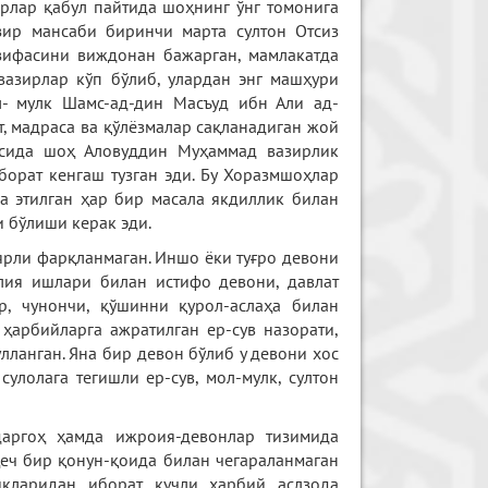
рлар қабул пайтида шоҳнинг ўнг томонига
азир мансаби биринчи марта султон Отсиз
азифасини виждонан бажарган, мамлакатда
вазирлар кўп бўлиб, улардан энг машҳури
л- мулк Шамс-ад-дин Масъуд ибн Али ад-
т, мадраса ва қўлёзмалар сақланадиган жой
асида шоҳ Аловуддин Муҳаммад вазирлик
борат кенгаш тузган эди. Бу Хоразмшоҳлар
а этилган ҳар бир масала якдиллик билан
 бўлиши керак эди.
рли фарқланмаган. Иншо ёки туғро девони
лия ишлари билан истифо девони, давлат
, чунончи, қўшинни қурол-аслаҳа билан
ҳарбийларга ажратилган ер-сув назорати,
лланган. Яна бир девон бўлиб у девони хос
сулолага тегишли ер-сув, мол-мулк, султон
даргоҳ ҳамда ижроия-девонлар тизимида
ҳеч бир қонун-қоида билан чегараланмаган
иқларидан иборат кучли ҳарбий аслзода