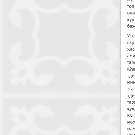
топ
оли
кўр
баж
Уст
сар
ҳис
ам
тар
қўш
эди
мин
эга
эди
тар
қул
Қўш
моҳ
мам