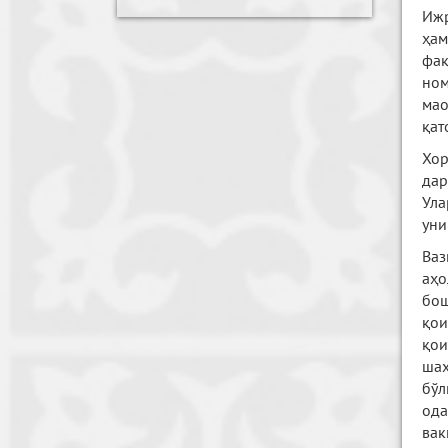
Ижр
ҳам
фақ
ном
мао
қат
Хо
дар
Ула
уни
Ваз
аҳо
бо
қои
қои
шах
бўл
ода
вак