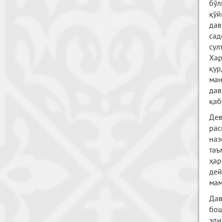
бўл
қўй
дав
сад
сул
Хар
қур
ман
дав
қаб
Дев
рас
наз
таъ
ҳар
дей
мам
Дав
бош
эди