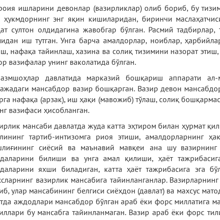
оия ишларини девонлар (вазирликлар) олиб бориб, бу тизим 
 ҳукмдорнинг энг яқин кишиларидан, биринчи маслаҳатчис
ат султон олдидагина жавобгар бўлган. Расмий тадбирлар,
идан иш тутган. Унга барча амалдорлар, ноиблар, ҳарбийла
ш, нафақа тайинлаш, хазина ва солиқ тизимини назорат этиш
ор вазифалар унинг ваколатида бўлган.
размшоҳлар давлатида марказий бошқариш аппарати ал-
ажадаги мансабдор вазир бошқарган. Вазир девон мансабдор
рга нафақа (арзак), иш ҳақи (мавожиб) тўлаш, солиқ бошқарма
нг вазифаси ҳисобланган.
ирлик мансаби давлатда жуда катта эҳтиром билан ҳурмат қи
лининг тартиб-интизомга риоя этиши, амалдорларнинг ҳа
шлиғининг сиёсий ва маънавий мавқеи ана шу вазирнинг
даларини билиши ва унга амал қилиши, ҳаёт тажрибасиг
даларини яхши биладиган, катта ҳаёт тажрибасига эга бў
сларнинг вазирлик мансабига тайинланганлар. Вазирларнинг 
иб, улар мансабининг белгиси сиёхдон (давлат) ва махсус мато
тда аждодлари мансабдор бўлган араб ёки форс миллатига ма
иллари бу мансабга тайинланмаган. Вазир араб ёки форс ти