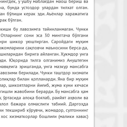
нингдек, у ушбу маблағдан маош бериш ва
а, бунда устоздор улардан тилхат олган.
ган бўлиши керак эди. Аъёнлар харажатига
рак бўлган.
 киши бу лавозимга тайинланмаган. Чунки
 Отларнинг сони эса 30 минггача бўлгани
ири шикор уюштирган. Саройдаги муҳим
нжомларини сақповчи маъносини берса-да,
ишиларидан бирига айланган. Ҳукмдор унга
ди. Юқорида тилга олганимиз Ануштегин
авқеига эришганда, унга мазкур мансабга
лавозими берилади. Чунки таштдор хизмати
олиқлар билан қопланарди. Яна бир муҳим
лар, шикоятларни йиғиб, жума куни кечаси
егишли жавобини берарди. Бу мансабга ҳам
 ўртасида алоқа боғлаб, раийят аҳволи ва
лол бажара олмаслиги табиий. Даргоҳда
ни текшириб кўрувчи, жомадор, султоннинг
 хос хизматкорлар бошлиғи (малики хавас)