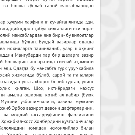
лар ва бошқа кўплаб сарой мансабларидан
ар ҳужуми хавфининг кучайганлигида эди.
 жиддий қарор қабул қилганлиги ёки чора-
 олий мансаблардан яна бири- бу вилоятлар
авлатида бўлган. Бундай вазирлар одатда
 ва ноҳияларга тайинланиб, улар шоҳнинг
иддин Мангуберди ҳар бир шаҳарга вазир
ий бошқариш аппаратида сиёсий аҳамияти
эди. Одатда бу мансабга турк уруғ-қабила
хсий хизматида бўлиб, сарой тантаналари
юзасидан унга ахборот бериб турган, унинг
ҳлик қилган. Шоҳ ихтиёридаги махсус
ни амалга ошириш котиб-ал-кабир (буюк
-Мупини ўзбошимчалиги, хазина мулкини
Ҳожиб Эрбоз вазирот девони дафтарларини,
ни ва моддий тассарруфининг фаолиятини
 Ҳожиб-ал-хосс Хонбердини қўзғолончилар
 Жалолиддин номидан исмоилийлар билан
а Ҳожиблар султон-шоҳларнинг махсус