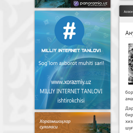
Асоси
Ан
бор
ама
Дар
бир
хиз
шуғ