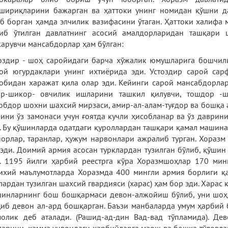
шириқларини бажарган ва ҳаттоки унинг номидан қўшни д
б борган ҳамда элчилик вазифасини ўтаган. Ҳаттоки халифа 
иб ўтилган давлатнинг асосий амалдорларидан ташқари
арувчи мансабдорлар ҳам бўлган:
оздир - шоҳ саройидаги барча хўжалик юмушларига бошчили
ой югурдаклари унинг ихтиёрида эди. Устоздир сарой сар
обидан харажат қила олар эди. Кейинги сарой мансабдорлар
ир-шикор- овчилик ишларини ташкил қилувчи, тошдор -
обдор шохни шахсий мирзаси, амир-ал-алам-туғдор ва бошқа
ини ўз замонаси учун ғоятда кучли ҳисобланар ва ўз даврин
. Бу қўшинларда одатдаги қуроллардан ташқари қамал машина
орлар, таранлар, ҳужум нарвонлари ажралиб турган. Хоразм
 эди. Доимий армия асосан турклардан тузилган бўлиб, қўши
. 1195 йилги ҳарбий реестрга кўра Хоразмшоҳлар 170 мин
ихий маълумотларда Хоразмда 400 мингли армия борлиги қ
лардан тузилган шахсий гвардияси (харас) ҳам бор эди. Харас
инларнинг бош бошқармаси девон-алжойиш бўлиб, уни шоҳ 
иб девон ал-ард бошқарган. Баъзи манбаларда умум ҳарбий 
олик деб аталади. (Рашид-ад-дин Вад-вад тўпламида). Де