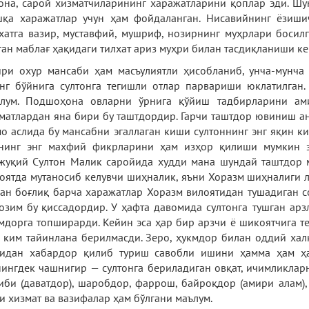
она, сарой хизматчиларининг харажатларини қоплар эди. Шу
қа харажатлар учун ҳам фойдаланган. Нисавийнинг ёзишич
хатга вазир, муставфий, мушриф, нозирнинг муҳрлари босил
ган маблағ ҳақидаги тилхат ариз муҳри билан тасдиқланиши ке
ри охур мансаби ҳам масъулиятли ҳисобланиб, унча-мунча
нг бўйнига султонга тегишли отлар парвариши юклатилган.
ълум. Подшоҳона овларни ўрнига қўйиш тадбирларини ам
матлардан яна бири бу таштдордир. Гарчи таштдор ювиниш а
о аслида бу мансабни эгаллаган киши султоннинг энг яқин к
нинг энг махфий фикрларини ҳам изҳор қилиши мумкин э
жуқий Султон Малик саройида худди мана шундай таштдор м
оятда мутаносиб келувчи шиҳналик, яъни Хоразм шиҳналиги 
ан боғлиқ барча харажатлар Хоразм вилоятидан тушадиган с
озим бу қиссадордир. У ҳафта давомида султонга тушган арз
мдорга топширарди. Кейин эса ҳар бир арзчи ё шикоятчига т
 ким тайинлана берилмасди. Зеро, ҳукмдор билан оддий халқ
идан хабардор қилиб туриш савобли ишини ҳамма ҳам ҳа
ингдек чашнигир — султонга бериладиган овқат, ичимликлар
иби (даватдор), шаробдор, фаррош, байроқдор (амири алам),
и хизмат ва вазифалар ҳам бўлгани маълум.