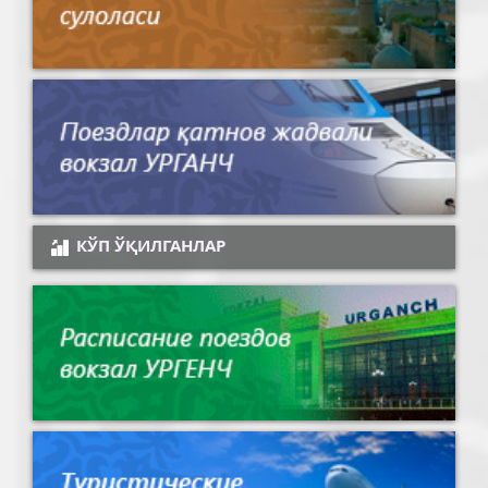
КЎП ЎҚИЛГАНЛАР