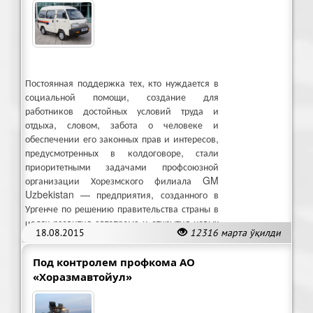
Постоянная поддержка тех, кто нуждается в
социальной помощи, создание для
работников достойных условий труда и
отдыха, словом, забота о человеке и
обеспечении его законных прав и интересов,
предусмотренных в колдоговоре, стали
приоритетными задачами профсоюзной
организации Хорезмского филиала GM
Uzbekistan — предприятия, созданного в
Ургенче по решению правительства страны в
целях развития автопрома и открытия новых
18.08.2015
12316 марта ўқилди
рабочих мест в этом регионе.
Под контролем профкома АО
«Хоразмавтойул»