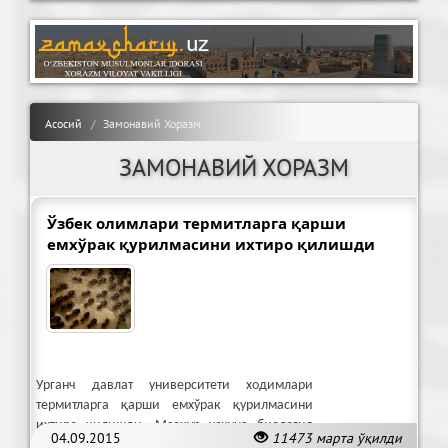
Асосий
Замонавий Хоразм
ЗАМОНАВИЙ ХОРАЗМ
Ўзбек олимлари термитларга қарши
емхўрак қурилмасини ихтиро қилишди
Урганч давлат университети ходимлари
термитларга қарши емхўрак қурилмасини
ихтиро қилишди. Мазкур ускуна биология
04.09.2015
11473 марта ўқилди
соҳасида фойдаланиш учун мўлжалланган.