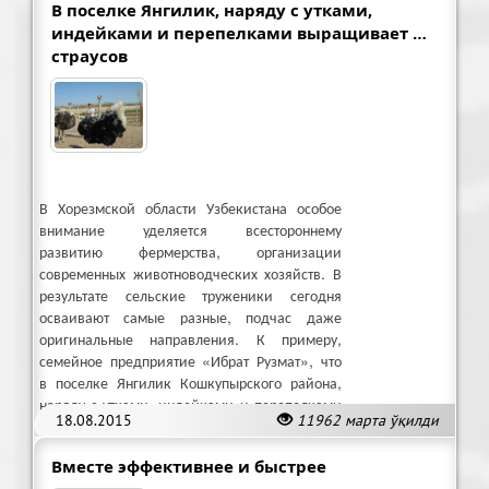
В поселке Янгилик, наряду с утками,
индейками и перепелками выращивает …
страусов
В Хорезмской области Узбекистана особое
внимание уделяется всестороннему
развитию фермерства, организации
современных животноводческих хозяйств. В
результате сельские труженики сегодня
осваивают самые разные, подчас даже
оригинальные направления. К примеру,
семейное предприятие «Ибрат Рузмат», что
в поселке Янгилик Кошкупырского района,
наряду с утками, индейками и перепелками
18.08.2015
11962 марта ўқилди
выращивает … страусов.
Вместе эффективнее и быстрее