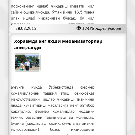
Корхонанинг ишлаб чиқариш қуввати йил
сайин оширилмоқда. Ўтган йили 16,5 тонна
ипак ишлаб чиқарилган бўлсак, бу йил
ютуқларни кўпайтиришни
28.08.2015
12488 марта ўқилди
режалаштирилмоқда.
Хоразмда энг яхши механизаторлар
аниқланди
Бугунги кунда Ўзбекистонда фермер
хўжаликларини ташкил этиш, озиқ-овқат
маҳсулотларини ишлаб чиқариш тизимини
янада кучайтириш масаласига кенг эътибор
қаратилиб, фермер хўжаликлар моддий-
техник базасини таъминлаш ва молиялаш
бўйича (кредитлаш, солиқ, суғурта ва лизинг
муносабатлари) бозор иқтисодиёти