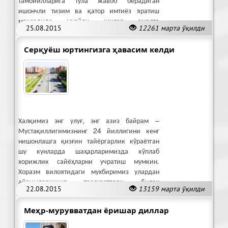
тамойилларига тўла жавоб берадиган
ишончли тизим ва қатор имтиёз яратиш
мақсадида муайян ишлар амалга
25.08.2015
12261 марта ўқилди
оширилмоқда.
Серқуёш юртингизга ҳавасим келди
Халқимиз энг улуғ, энг азиз байрам –
Мустақиллигимизнинг 24 йиллигини кенг
нишонлашга қизғин тайёргарлик кўраётган
шу кунларда шаҳарларимизда кўплаб
хорижлик сайёҳларни учратиш мумкин.
Хоразм вилоятидаги мухбиримиз улардан
айримларининг таасуротлари билан
22.08.2015
13159 марта ўқилди
қизиқди.
Меҳр-мурувватдан ёришар диллар