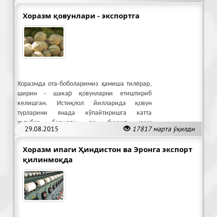
Хоразм қовунлари - экспортга
Хоразмда ота-боболаримиз ҳамиша тилёрар,
ширин - шакаp қовунларни етиштириб
келишган. Истиқлол йилларида қовун
турларини янада кўпайтиришга катта
эътибор берилди ва бунинг учун
29.08.2015
17817 марта ўқилди
имкониятлар, шароитлар яратилди.
Хоразм ипаги Ҳиндистон ва Эронга экспорт
қилинмоқда