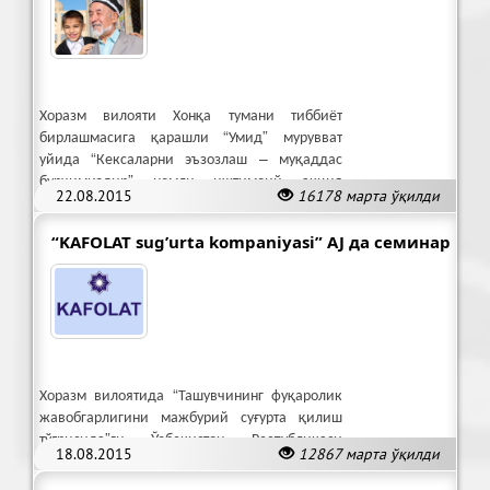
Хоразм вилояти Хонқа тумани тиббиёт
бирлашмасига қарашли “Умид” мурувват
уйида “Кексаларни эъзозлаш – муқаддас
бурчимиздир” номли ижтимоий акция
22.08.2015
16178 марта ўқилди
ўтказилди.
“KAFOLAT sug’urta kompaniyasi” AJ да семинар
Хоразм вилоятида “Ташувчининг фуқаролик
жавобгарлигини мажбурий суғурта қилиш
тўғрисида”ги Ўзбекистон Республикаси
18.08.2015
12867 марта ўқилди
қонуни ижроси бўйича семинар ўтказди