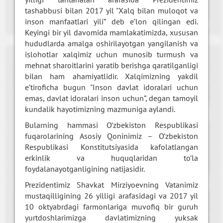
tashabbusi bilan 2017 yil "Xalq bilan muloqot va
inson manfaatlari yili” deb e’lon qilingan edi.
Keyingi bir yil davomida mamlakatimizda, xususan
hududlarda amalga oshirilayotgan yangilanish va
islohotlar xalqimiz uchun munosib turmush va
mehnat sharoitlarini yaratib berishga qaratilganligi
bilan ham ahamiyatlidir. Xalqimizning yakdil
e’tiroficha bugun "Inson davlat idoralari uchun
emas, davlat idoralari inson uchun”, degan tamoyil
kundalik hayotimizning mazmuniga aylandi.
Bularning hammasi O‘zbekiston Respublikasi
fuqarolarining Asosiy Qoninimiz – O‘zbekiston
Respublikasi Konstitutsiyasida kafolatlangan
erkinlik va huquqlaridan to‘la
foydalanayotganligining natijasidir.
Prezidentimiz Shavkat Mirziyoevning Vatanimiz
mustaqilligining 26 yilligi arafasidagi va 2017 yil
10 oktyabrdagi farmonlariga muvofiq bir guruh
yurtdoshlarimizga davlatimizning yuksak