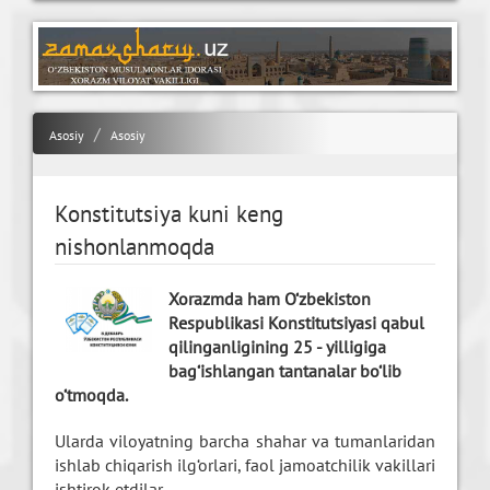
Asosiy
Asosiy
Konstitutsiya kuni keng
nishonlanmoqda
Xorazmda ham O‘zbekiston
Respublikasi Konstitutsiyasi qabul
qilinganligining 25 - yilligiga
bag‘ishlangan tantanalar bo‘lib
o‘tmoqda.
Ularda viloyatning barcha shahar va tumanlaridan
ishlab chiqarish ilg‘orlari, faol jamoatchilik vakillari
ishtirok etdilar.