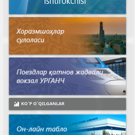
KO`P O`QILGANLAR