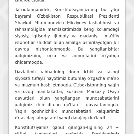
Ta’kidlanganidek, Konstitutsiyamizning bu yilgi
bayrami O‘zbekiston Respublikasi Prezidenti
Shavkat Miromonovich Mirziyoev tashabbusi va
rahnamoligida mamlakatimizda keng ko‘lamdagi
siyosiy, iqtisodiy, ijtimoiy va madaniy - ma’rifiy
islohotlar shiddat bilan amalga oshirilayotgan bir
davrda nishonlanmoqda. Bu yangilanishlar
xalqimizning orzu va armonlarini ro‘yobga
chiqarmoqda.
Davlatimiz rahbarining dono ichki va tashqi
siyosati tufayli hayotimiz butunlay o‘zgacha ma’no
va mazmun kasb etmoqda. O‘zbekistonning yaqin
va uzoq mamlakatlar, xususan Markaziy Osiyo
davlatlari bilan yangilangan munosabatlarini
xalqimiz chin dildan qo‘llab - quvvatlamoqda.
Yaqin qo‘shnichilik munosabatlari xalqlarimiz
o‘rtasidagi aloqalarni yangi darajaga ko‘tardi.
Konstitutsiyamiz qabul qilingan-ligining 24 –
yilligi tantanalari arafasida Prezidentimiz