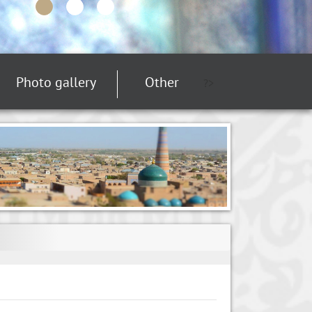
Photo gallery
Other
?>