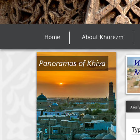
Home
About Khorezm
Asosi
Ту