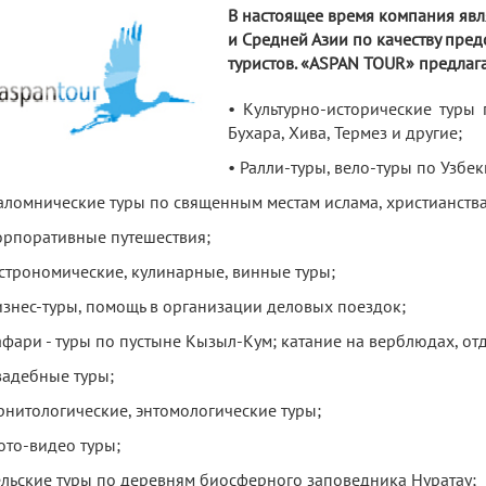
В настоящее время компания явл
и Средней Азии по качеству пред
туристов. «АSPAN TOUR» предлага
• Культурно-исторические туры
Бухара, Хива, Термез и другие;
• Ралли-туры, вело-туры по Узбек
аломнические туры по священным местам ислама, христианства
орпоративные путешествия;
астрономические, кулинарные, винные туры;
изнес-туры, помощь в организации деловых поездок;
афари - туры по пустыне Кызыл-Кум; катание на верблюдах, от
вадебные туры;
рнитологические, энтомологические туры;
ото-видео туры;
ельские туры по деревням биосферного заповедника Нуратау;