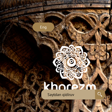
Eng
Rus