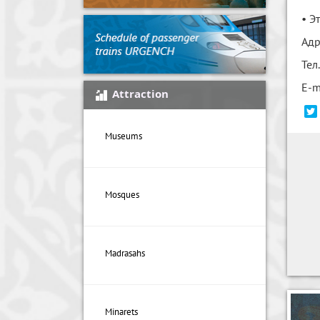
• Э
Адр
Тел
E-m
Attraction
Museums
Mosques
Madrasahs
Minarets