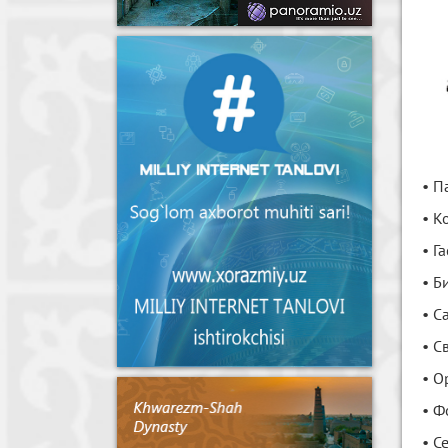
• П
• К
• Г
• Б
• С
• С
• О
• Ф
• С