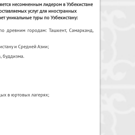
яется несомненным лидером в Узбекистане
оставляемых услуг для иностранных
ет уникальные туры по Узбекистану:
 по древним городам: Ташкент, Самарканд,
истану и Средней Азии;
, буддизма.
дых в юртовых лагерях;