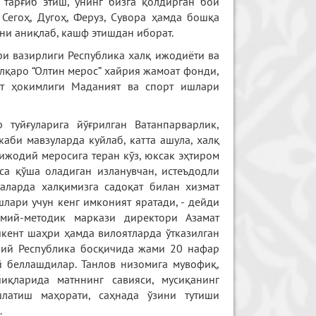
 тарғиб этиш, унинг бизга қолдирган бой
 Сегоҳ, Дугоҳ, Феруз, Сувора ҳамда бошқа
ни аниқлаб, кашф этишдан иборат.
ри вазирлиги Республика халқ ижодиёти ва
қаро “Олтин мерос” хайрия жамоат фонди,
ят ҳокимлиги Маданият ва спорт ишлари
 туйғуларига йўғрилган Ватанпарварлик,
каби мавзуларда куйлаб, катта ашула, халқ
ижодий меросига теран кўз, юксак эҳтиром
са қўша оладиган изланувчан, истеъдодли
наларда халқимизга садоқат билан хизмат
лари учун кенг имконият яратади, - дейди
мий-методик маркази директори Азамат
шкент шаҳри ҳамда вилоятларда ўтказилган
ний Республика босқичида жами 20 нафар
 беллашдилар. Танлов низомига мувофиқ,
иқларида матннинг савияси, мусиқанинг
шлатиш маҳорати, саҳнада ўзини тутиши
.