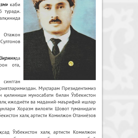
азм»
каби
 туради.
алқинида
, Отажон
Султонов
Ширин»
да
рон ота,
 сингган
риятларимиздан. Муҳтарам Президентимиз
он қилиниши муносабати билан Ўзбекистон
халқ ижодиёти ва маданий-маърифий ишлар
унлари Хоразм вилояти Шовот туманидаги
бекистон халқ артисти Комилжон Отаниёзов
қсад Ўзбекистон халқ артисти Комилжон