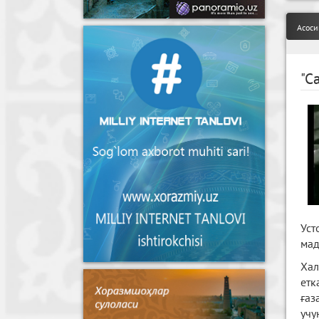
Асоси
"С
Уст
мад
Хал
етк
ғаз
уч