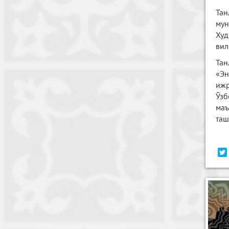
Тан
му
Худ
вил
Тан
«Эн
ижр
Ўзб
маъ
таш