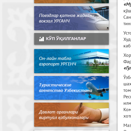
«Му
қўш
Са
тин
Ус
КЎП ЎҚИЛГАНЛАР
Худ
каб
Хо
Фа
«Гу
Ўзб
шах
том
Рес
илм
Ком
хот
Маз