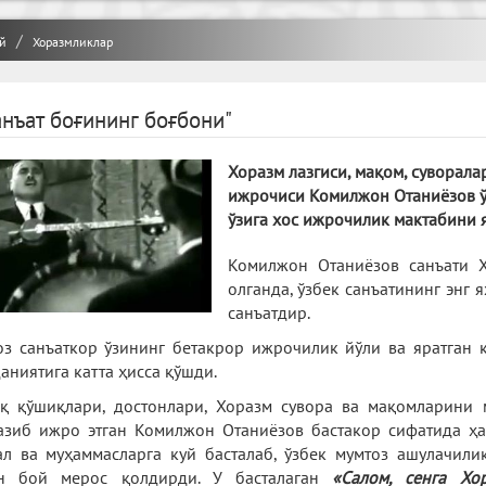
й
Хоразмликлар
анъат боғининг боғбони"
Хоразм лазгиси, мақом, суворала
ижрочиси Комилжон Отаниёзов ў
ўзига хос ижрочилик мактабини 
Комилжон Отаниёзов санъати Х
олганда, ўзбек санъатининг энг 
санъатдир.
оз санъаткор ўзининг бетакрор ижрочилик йўли ва яратган 
аниятига катта ҳисса қўшди.
қ қўшиқлари, достонлари, Хоразм сувора ва мақомларини 
азиб ижро этган Комилжон Отаниёзов бастакор сифатида ҳ
ал ва муҳаммасларга куй басталаб, ўзбек мумтоз ашулачили
ун бой мерос қолдирди. У басталаган
«Салом, сенга Хор