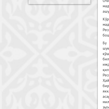
Ота
мад
ашу
Кўр
мад
Рес
бош
Бу 
шук
қўш
бил
ижр
қил
Ре
Ҳай
бир
якк
аса
мил
эът