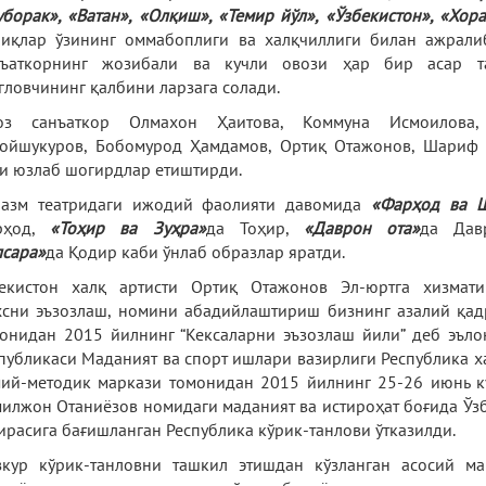
борак», «Ватан», «Олқиш», «Темир йўл», «Ўзбекистон», «Хор
иқлар ўзининг оммабоплиги ва халқчиллиги билан ажралиб
нъаткорнинг жозибали ва кучли овози ҳар бир асар т
гловчининг қалбини ларзага солади.
тоз санъаткор Олмахон Ҳаитова, Коммуна Исмоилова
ойшукуров, Бобомурод Ҳамдамов, Ортиқ Отажонов, Шариф 
и юзлаб шогирдлар етиштирди.
разм театридаги ижодий фаолияти давомида
«Фарҳод ва 
рҳод,
«Тоҳир ва Зуҳра»
да Тоҳир,
«Даврон ота»
да Дав
лсара»
да Қодир каби ўнлаб образлар яратди.
екистон халқ артисти Ортиқ Отажонов Эл-юртга хизмати
сни эъзозлаш, номини абадийлаштириш бизнинг азалий қад
онидан 2015 йилнинг “Кексаларни эъзозлаш йили” деб эъл
публикаси Маданият ва спорт ишлари вазирлиги Республика 
ий-методик маркази томонидан 2015 йилнинг 25-26 июнь к
илжон Отаниёзов номидаги маданият ва истироҳат боғида Ўз
ирасига бағишланган Республика кўрик-танлови ўтказилди.
кур кўрик-танловни ташкил этишдан кўзланган асосий ма