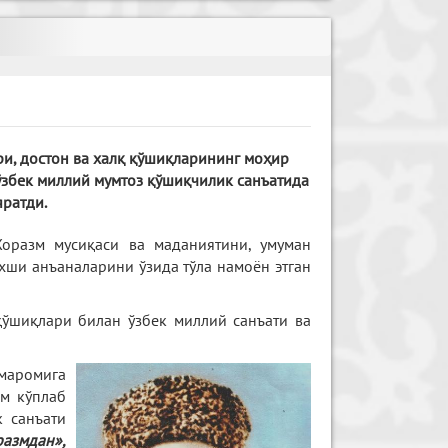
ри, достон ва халқ қўшиқларининг моҳир
збек миллий мумтоз қўшиқчилик санъатида
яратди.
оразм мусиқаси ва маданиятини, умуман
яхши анъаналарини ўзида тўла намоён этган
қўшиқлари билан ўзбек миллий санъати ва
маромига
ам кўплаб
к санъати
азмдан»,