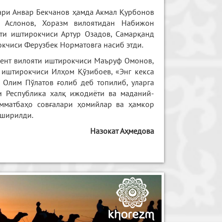
лари Анвар Бекчанов ҳамда Акмал Қурбонов
 Аслонов, Хоразм вилоятидан Набижон
ти иштирокчиси Артур Озадов, Самарқанд
кчиси Ферузбек Норматовга насиб этди.
кент вилояти иштирокчиси Маъруф Омонов,
иштирокчиси Илҳом Қўзибоев, «Энг кекса
Олим Пўлатов ғолиб деб топилиб, уларга
и Республика халқ ижодиёти ва маданий-
мматбаҳо совғалари ҳомийлар ва ҳамкор
пширилди.
Назокат Аҳмедова