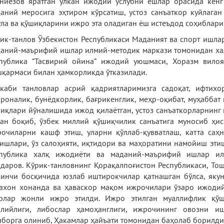
ниёзов яратган улкан ижодий услубни ёшлар орасида кенг
аний меросига эҳтиром кўрсатиш, устоз санъаткор куйлаган
ла ва қўшиқларини ижро эта оладиган ёш истеъдод соҳиблари
ик-танлов Ўзбекистон Республикаси Маданият ва спорт ишла
аний-маърифий ишлар илмий-методик маркази томонидан хал
публика “Тасвирий ойина” ижодий уюшмаси, Хоразм вило
қармаси билан ҳамкорликда ўтказилади.
каби танловлар асрий қадриятларимизга садоқат, ифтихор
роналик, бунёдкорлик, бағрикенглик, меҳр-оқибат, муҳаббат 
иқлари йўналишида ижод қилаётган, устоз санъаткорларнинг 
ан боқиб, ўзбек миллий қўшиқчилик санъатига муносиб ҳис
очиларни кашф этиш, уларни қўллаб-қувватлаш, катта саҳ
ишлари, ўз салоҳияти, иқтидори ва маҳоратини намойиш этиш
спублика халқ ижодиёти ва маданий-маърифий ишлар ил
даров. Кўрик-танловнинг Қорақалпоғистон Республикаси, То
инчи босқичида юзлаб иштирокчилар қатнашган бўлса, яку
ахон хонанда ва ҳаваскор мақом ижрочилари ўзаро ижодий
рлар жонли ижро этилди. Ижро этилган муаллифлик қўш
лийлиги, либослар ҳамоҳанглиги, ижрочининг овозни и
иборга олиниб, Ҳакамлар ҳайъати томонидан баҳолаб борилди