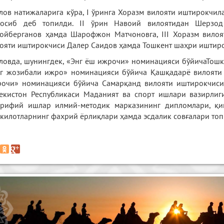
лов натижаларига кўра, I ўринга Хоразм вилояти иштирокчи
носиб деб топилди. II ўрин Навоий вилоятидан Шерзод
ойберганов ҳамда Шарофжон Матчоновга, III Хоразм вилоя
ояти иштирокчиси Далер Саидов ҳамда Тошкент шаҳри иштиро
ловда, шунингдек, «Энг ёш ижрочи» номинацияси бўйичаТош
г жозибали ижро» номинацияси бўйича Қашқадарё вилояти 
очи» номинацияси бўйича Самарқанд вилояти иштирокчиси 
екистон Республикаси Маданият ва спорт ишлари вазирлиг
рифий ишлар илмий-методик марказининг дипломлари, қи
килотларнинг фахрий ёрлиқлари ҳамда эсдалик совғалари то