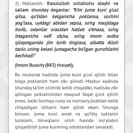
2) Poklanish:
Rasululloh sollallohu alayhi va
sallam shunday deganlar:
“Kim juma kuni g’usl
qilsa, qo’lidan kelganicha poklansa, sochini
yog’lasa, uyidagi atirdan sepsa, so’ng masjidaga
borib, odamlar orasidan hatlab o’tmasa, so’ng
istaganicha nafl o’qisa, so’ng imom xutba
qilayotganida jim turib tinglasa, albatta Alloh
taolo uning kelasi jumagacha bo’lgan gunohlarini
kechiradi”
(Imom Buxoriy (883) rivoyati).
Bu muborak hadisda juma kuni g’usl qilish bilan
birga poklanish ham zikr qilindi. Mazkur xadisda
shunday ta’lim olishlik kelib chiqadiki, hadisda zikr
qilingan poklanishdan maqsad faqat g’usl qilish
emas, balki boshqa ruxiy va ma’naviy jixatdan kelib
chiqadigan ishlarni ham qilish ekan. Shunga
binoan, juma kuni avrat va qo’ltiq tuklarini
tozalash, tirnoqlarni olish hamda mo’ylabni
qisqartirish juma kunining odoblaridan sanaladi.