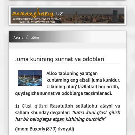
Asosiy
Islom
Juma kunining sunnat va odoblari
Allox taoloning yaratgan
kunlarning eng afzali juma kunidur.
U kuning ulug’ fazilatlari bor bo’lib,
quydagicha sunnat va odoblarga taqsimlanadi.
1) G’usl qilish:
Rasululloh sollallohu alayhi va
sallam shunday deganlar:
“Juma kuni g’usl qilish
har bir balog’atga etgan kishining burchidir”
(Imom Buxoriy (879) rivoyati)