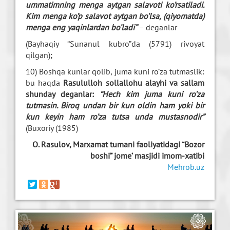
ummatimning menga aytgan salavoti ko’rsatiladi.
Kim menga ko’p salavot aytgan bo’lsa, (qiyomatda)
menga eng yaqinlardan bo’ladi”
– deganlar
(Bayhaqiy “Sunanul kubro”da (5791) rivoyat
qilgan);
10) Boshqa kunlar qolib, juma kuni ro’za tutmaslik:
bu haqda
Rasululloh sollallohu alayhi va sallam
shunday deganlar:
“Hech kim juma kuni ro’za
tutmasin.
Biroq undan bir kun oldin ham yoki bir
kun keyin ham ro’za tutsa unda mustasnodir”
(Buxoriy (1985)
O. Rasulov, Marxamat tumani faoliyatidagi “Bozor
boshi” jome’ masjidi imom-xatibi
Mehrob.uz