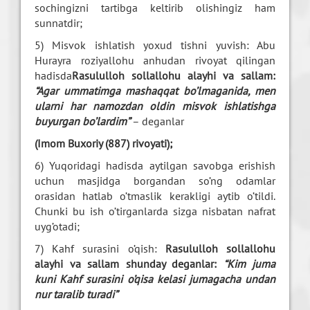
sochingizni tartibga keltirib olishingiz ham
sunnatdir;
5) Misvok ishlatish yoxud tishni yuvish: Abu
Hurayra roziyallohu anhudan rivoyat qilingan
hadisda
Rasululloh sollallohu alayhi va sallam:
“Agar ummatimga mashaqqat bo’lmaganida, men
ularni har namozdan oldin misvok ishlatishga
buyurgan bo’lardim”
– deganlar
(Imom Buxoriy (887) rivoyati);
6) Yuqoridagi hadisda aytilgan savobga erishish
uchun masjidga borgandan so’ng odamlar
orasidan hatlab o’tmaslik kerakligi aytib o’tildi.
Chunki bu ish o’tirganlarda sizga nisbatan nafrat
uyg’otadi;
7) Kahf surasini o’qish:
Rasululloh sollallohu
alayhi va sallam shunday deganlar:
“Kim juma
kuni Kahf surasini o’qisa kelasi jumagacha undan
nur taralib turadi”