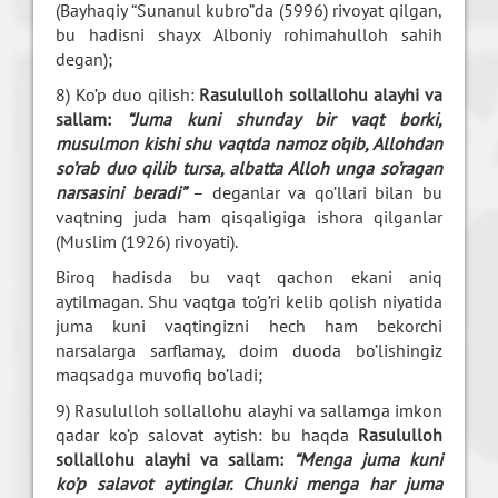
(Bayhaqiy “Sunanul kubro”da (5996) rivoyat qilgan,
bu hadisni shayx Alboniy rohimahulloh sahih
degan);
8) Ko’p duo qilish:
Rasululloh sollallohu alayhi va
sallam:
“Juma kuni shunday bir vaqt borki,
musulmon kishi shu vaqtda namoz o’qib, Allohdan
so’rab duo qilib tursa, albatta Alloh unga so’ragan
narsasini beradi”
– deganlar va qo’llari bilan bu
vaqtning juda ham qisqaligiga ishora qilganlar
(Muslim (1926) rivoyati).
Biroq hadisda bu vaqt qachon ekani aniq
aytilmagan. Shu vaqtga to’g’ri kelib qolish niyatida
juma kuni vaqtingizni hech ham bekorchi
narsalarga sarflamay, doim duoda bo’lishingiz
maqsadga muvofiq bo’ladi;
9) Rasululloh sollallohu alayhi va sallamga imkon
qadar ko’p salovat aytish: bu haqda
Rasululloh
sollallohu alayhi va sallam:
“Menga juma kuni
ko’p salavot aytinglar. Chunki menga har juma