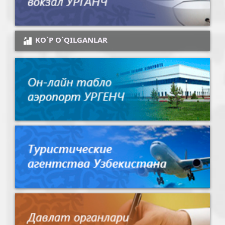
KO`P O`QILGANLAR