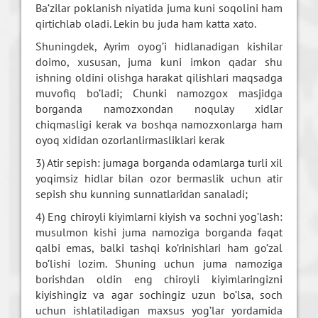
Ba’zilar poklanish niyatida juma kuni soqolini ham
qirtichlab oladi. Lekin bu juda ham katta xato.
Shuningdek, Ayrim oyog’i hidlanadigan kishilar
doimo, xususan, juma kuni imkon qadar shu
ishning oldini olishga harakat qilishlari maqsadga
muvofiq bo’ladi; Chunki namozgox masjidga
borganda namozxondan noqulay xidlar
chiqmasligi kerak va boshqa namozxonlarga ham
oyoq xididan ozorlanlirmasliklari kerak
3) Atir sepish: jumaga borganda odamlarga turli xil
yoqimsiz hidlar bilan ozor bermaslik uchun atir
sepish shu kunning sunnatlaridan sanaladi;
4) Eng chiroyli kiyimlarni kiyish va sochni yog’lash:
musulmon kishi juma namoziga borganda faqat
qalbi emas, balki tashqi ko’rinishlari ham go’zal
bo’lishi lozim. Shuning uchun juma namoziga
borishdan oldin eng chiroyli kiyimlaringizni
kiyishingiz va agar sochingiz uzun bo’lsa, soch
uchun ishlatiladigan maxsus yog’lar yordamida