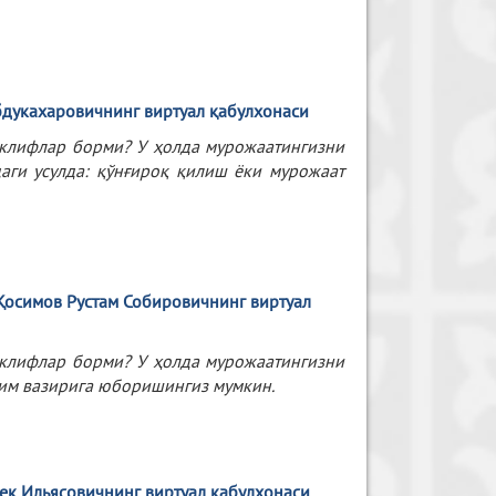
дукахаровичнинг
виртуал
қабулхонаси
таклифлар борми? У ҳолда мурожаатингизни
даги усулда: қўнғироқ қилиш ёки мурожаат
 Қосимов Рустам Собировичнинг виртуал
таклифлар борми? У ҳолда мурожаатингизни
ълим вазирига юборишингиз мумкин.
ек
Ильясовичнинг
виртуал қабулхонаси