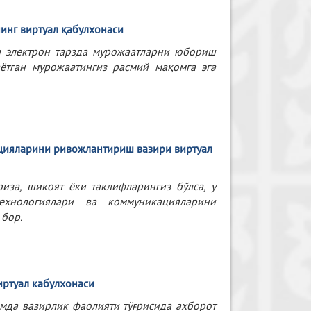
инг
виртуал
қабулхонаси
та электрон тарзда мурожаатларни юбориш
ётган мурожаатингиз расмий мақомга эга
кацияларини ривожлантириш вазири
виртуал
иза, шикоят ёки таклифларингиз бўлса, у
ехнологиялари ва коммуникацияларини
бор.
иртуал кабулхонаси
амда вазирлик фаолияти тўғрисида ахборот