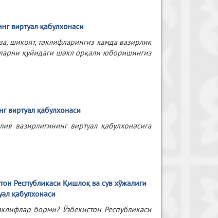
инг
виртуал
қабулхонаси
за, шикоят, таклифларингиз ҳамда вазирлик
 уларни қуйидаги шакл орқали юборишингиз
нг виртуал қабулхонаси
лия вазирлигининг виртуал қабулхонасига
тон
Республикаси
Қишлоқ
ва
сув
хўжалиги
уал
қабулхонаси
таклифлар борми? Ўзбекистон Республикаси