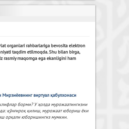
lat organlari rahbarlariga bevosita elektron
niyati taqdim etilmoqda. Shu bilan birga,
iz rasmiy maqomga ega ekanligini ham
 Мирзиёевнинг виртуал қабулхонаси
таклифлар борми? У ҳолда мурожаатингизни
лда: қўнғироқ қилиш, мурожаат юбориш ёки
риш орқали юборишингиз мумкин.