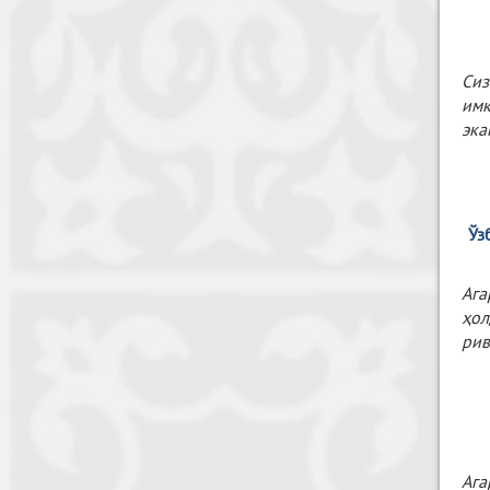
Сиз
имк
эка
Ўз
Ага
ҳо
рив
Ага