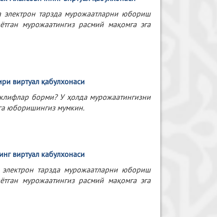
та электрон тарзда мурожаатларни юбориш
ётган мурожаатингиз расмий мақомга эга
ири
виртуал
қабулхонаси
таклифлар борми? У ҳолда мурожаатингизни
ига юборишингиз мумкин.
инг виртуал кабулхонаси
а электрон тарзда мурожаатларни юбориш
ётган мурожаатингиз расмий мақомга эга