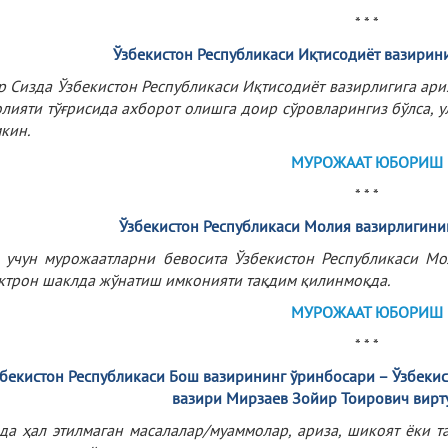
* * *
Ўзбекистон
Республикаси
Иқтисодиёт
вазирин
р Сизда Ўзбекистон Республикаси Иқтисодиёт вазирлигига ари
лияти тўғрисида ахборот олишга доир сўровларингиз бўлса,
кин.
МУРОЖААТ ЮБОРИШ
* * *
Ўзбекистон Республикаси Молия вазирлигини
 учун мурожаатларни бевосита Ўзбекистон Республикаси Мо
ктрон шаклда жўнатиш имконияти тақдим қилинмоқда.
МУРОЖААТ ЮБОРИШ
* * *
бекистон
Республикаси
Бош
вазирининг
ўринбосари
– Ўзбекис
вазири
Мирзаев
Зойир
Тоирович
вирт
да ҳал этилмаган масалалар/муаммолар, ариза, шикоят ёки 