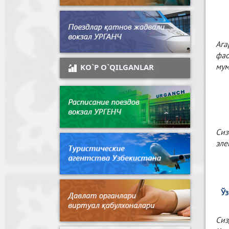
Ага
фао
мум
KO`P O`QILGANLAR
Сиз
эле
Ўз
Сиз