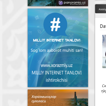
Asosi
Da
Си
тў