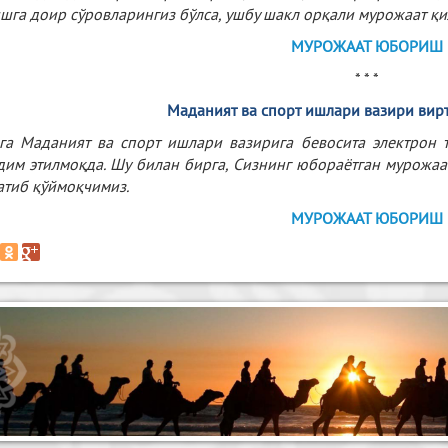
шга доир сўровларингиз бўлса, ушбу шакл орқали мурожаат қ
МУРОЖААТ ЮБОРИШ
* * *
Маданият ва спорт ишлари вазири вир
га Маданият ва спорт ишлари вазирига бевосита электрон
дим этилмоқда. Шу билан бирга, Сизнинг юбораётган мурожаа
атиб қўймоқчимиз.
МУРОЖААТ ЮБОРИШ