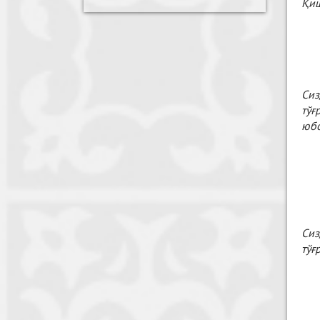
Қиш
Сиз
тўғ
юбо
Сиз
тўғ