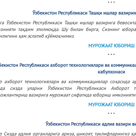
* * *
Ўзбекистон
Республикаси
Ташқи
ишлар
вазирин
га Ўзбекистон Республикаси Ташқи ишлар вазирига бевоси
онияти тақдим этилмоқда. Шу билан бирга, Сизнинг юбора
нлигини ҳам эслатиб қўймоқчимиз.
МУРОЖААТ ЮБОРИШ
* * *
бекистон Республикаси ахборот технологиялари ва коммуни
кабулхонаси
р ахборот технологиялари ва коммуникациялар соҳасида ар
лда сизда уларни Ўзбекистон Республикаси Ахборот т
ожлантириш вазирига мурожаат сифатида юбориш имконияти 
МУРОЖААТ ЮБОРИШ
* * *
Ўзбекистон Республикаси адлия вазири в
р Сизда адлия органларига ариза, шикоят, таклифларингиз ҳ