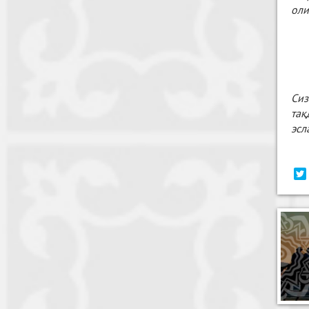
оли
Сиз
тақ
эсл