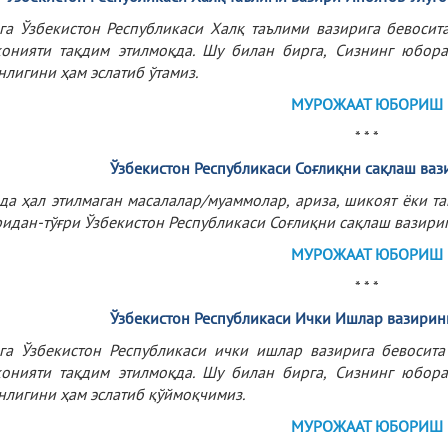
га Ўзбекистон Республикаси Халқ таълими вазирига бевоси
онияти тақдим этилмоқда. Шу билан бирга, Сизнинг юбора
нлигини ҳам эслатиб ўтамиз.
МУРОЖААТ ЮБОРИШ
* * *
Ўзбекистон
Республикаси
Соғлиқни
сақлаш
ваз
да ҳал этилмаган масалалар/муаммолар, ариза, шикоят ёки 
ридан-тўғри Ўзбекистон Республикаси Соғлиқни сақлаш вазир
МУРОЖААТ ЮБОРИШ
* * *
Ўзбекистон Республикаси Ички Ишлар вазирин
га Ўзбекистон Республикаси ички ишлар вазирига бевосит
онияти тақдим этилмоқда. Шу билан бирга, Сизнинг юбора
нлигини ҳам эслатиб қўймоқчимиз.
МУРОЖААТ ЮБОРИШ