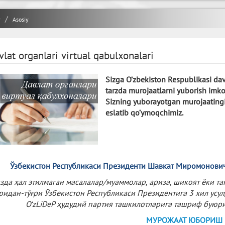
y
Asosiy
vlat organlari virtual qabulxonalari
Sizga O’zbekiston Respublikasi dav
tarzda murojaatlarni yuborish imko
Sizning yuborayotgan murojaating
eslatib qo’ymoqchimiz.
Ўзбекистон Республикаси Президенти Шавкат Миромонович
зда ҳал этилмаган масалалар/муаммолар, ариза, шикоят ёки 
ғридан-тўғри Ўзбекистон Республикаси Президентига 3 хил усу
O‘zLiDeP ҳудудий партия ташкилотларига ташриф бую
МУРОЖААТ ЮБОРИШ