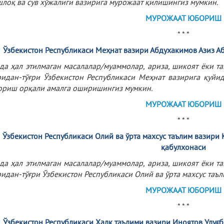
лоқ ва сув хўжалиги вазирига мурожаат қилишингиз мумкин.
МУРОЖААТ ЮБОРИШ
* * *
Ўзбекистон
Республикаси
Меҳнат
вазири
Абдухакимов
Азиз
Аб
да ҳал этилмаган масалалар/муаммолар, ариза, шикоят ёки 
ридан-тўғри Ўзбекистон Республикаси Меҳнат вазирига қуйи
риш орқали амалга оширишингиз мумкин.
МУРОЖААТ ЮБОРИШ
* * *
Ўзбекистон Республикаси Олий ва ўрта махсус таълим вазири
қабулхонаси
да ҳал этилмаган масалалар/муаммолар, ариза, шикоят ёки 
ридан-тўғри Ўзбекистон Республикаси Олий ва ўрта махсус та
МУРОЖААТ ЮБОРИШ
* * *
Ўзбекистон
Республикаси
Халқ
таълими
вазири
Иноятов
Улуғб