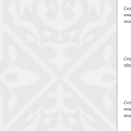
Сиз
имк
эка
Сиз
тўғ
Сиз
имк
эка