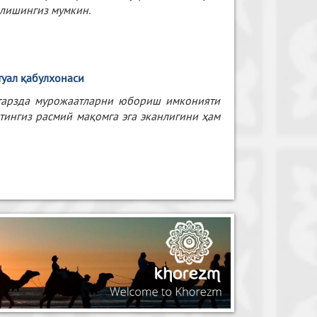
илишингиз мумкин.
туал қабулхонаси
 тарзда мурожаатларни юбориш имконияти
тингиз расмий мақомга эга эканлигини ҳам