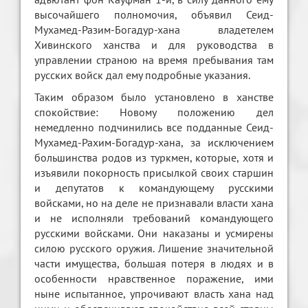
высочайшего полномочия, объявил Сеид-
Мухамед-Разим-Богадур-хана владетелем
Хивинского ханства и для руководства в
управлении страною на время пребывания там
русских войск дал ему подробные указания.
Таким образом было установлено в ханстве
спокойствие: Новому положению дел
немедленно подчинились все подданные Сеид-
Мухамед-Рахим-Богадур-хана, за исключением
большинства родов из туркмен, которые, хотя и
изъявили покорность присылкой своих старшин
и депутатов к командующему русскими
войсками, но на деле не признавали власти хана
и не исполняли требований командующего
русскими войсками. Они наказаны и усмирены
силою русского оружия. Лишение значительной
части имущества, большая потеря в людях и в
особенности нравственное поражение, ими
ныне испытанное, упрочивают власть хана над