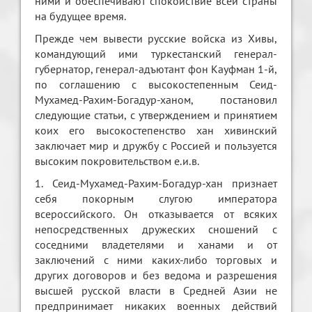
ними и обеспечивают спокойствие всей страны
на будущее время.
Прежде чем вывести русские войска из Хивы,
командующий ими туркестанский генерал-
губернатор, генерал-адъютант фон Кауфман 1-й,
по соглашению с высокостепенным Сеид-
Мухамед-Рахим-Богадур-ханом, постановил
следующие статьи, с утверждением и принятием
коих его высокостепенство хан хивинский
заключает мир и дружбу с Россией и пользуется
высоким покровительством е.и.в.
1. Сеид-Мухамед-Рахим-Богадур-хан признает
себя покорным слугою императора
всероссийского. Он отказывается от всяких
непосредственных дружеских сношений с
соседними владетелями и ханами и от
заключений с ними каких-либо торговых и
других договоров и без ведома и разрешения
высшей русской власти в Средней Азии не
предпринимает никаких военных действий