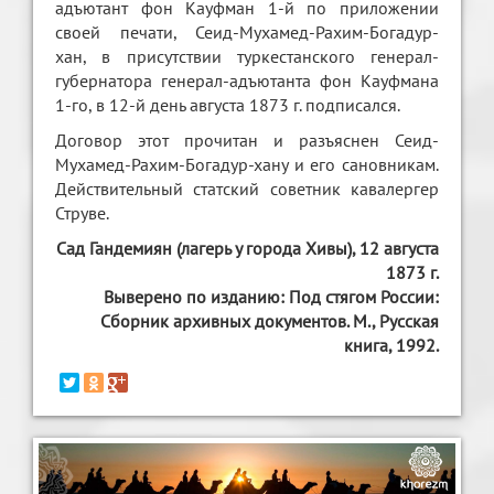
адъютант фон Кауфман 1-й по приложении
своей печати, Сеид-Мухамед-Рахим-Богадур-
хан, в присутствии туркестанского генерал-
губернатора генерал-адъютанта фон Кауфмана
1-го, в 12-й день августа 1873 г. подписался.
Договор этот прочитан и разъяснен Сеид-
Мухамед-Рахим-Богадур-хану и его сановникам.
Действительный статский советник кавалергер
Струве.
Сад Гандемиян (лагерь у города Хивы), 12 августа
1873 г.
Выверено по изданию: Под стягом России:
Сборник архивных документов. М., Русская
книга, 1992.