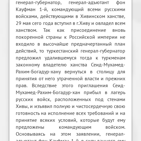
генерал-губернатор, генерал-адъютант фон
Кауфман 1-й, командующий всеми русскими
войсками, действующими в Хивинском ханстве,
29 мая сего года вступил в г.Хиву и овладел всем
ханством. Так как присоединение вновь
покоренной страны к Российской империи не
входило в высочайше предначертанный план
действий, то туркестанский генерал-губернатор
предложил удалившемуся тогда к туркменам
законному владетелю ханства Сеид-Мухамед-
Рахим-Богадур-хану вернуться в столицу для
принятия от него утраченной власти и прежних
прав. Вследствие этого приглашения Сеид-
Мухамед-Рахим-Богадур-хан прибыл в лагерь
русских войск, расположенных под стенами
Хивы, и изъявил полную и чистосердечную свою
готовность на исполнение всех требований и на
принятие всяких условий, которые будут ему
предложены командующим войском.
Основываясь на этом заявлении, генерал-
адъютант фон Кауфман 1-й, в силу данного ему