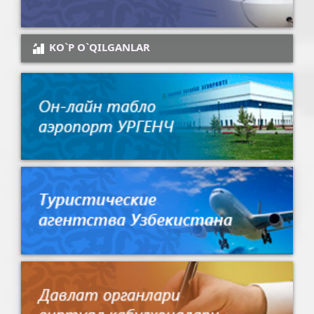
KO`P O`QILGANLAR