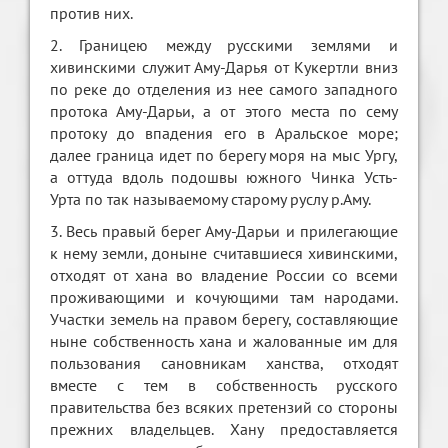
против них.
2. Границею между русскими землями и
хивинскими служит Аму-Дарья от Кукертли вниз
по реке до отделения из нее самого западного
протока Аму-Дарьи, а от этого места по сему
протоку до впадения его в Аральское море;
далее граница идет по берегу моря на мыс Ургу,
а оттуда вдоль подошвы южного Чинка Усть-
Урта по так называемому старому руслу р.Аму.
3. Весь правый берег Аму-Дарьи и прилегающие
к нему земли, доныне считавшиеся хивинскими,
отходят от хана во владение России со всеми
проживающими и кочующими там народами.
Участки земель на правом берегу, составляющие
ныне собственность хана и жалованные им для
пользования сановникам ханства, отходят
вместе с тем в собственность русского
правительства без всяких претензий со стороны
прежних владельцев. Хану предоставляется