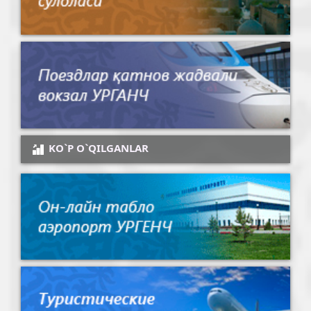
KO`P O`QILGANLAR