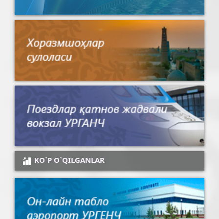
KO`P O`QILGANLAR