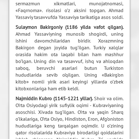
sermazmun xikmatlari, munojatnomasi,
«Faqrnoma». risolasi o’z aksini topgan. Ahmad
Yassaviy tasavvufda Yassaviya tarikatiga asos soldi.
Sulaymon Bakirgoniy (1186 yilda vafot qilgan).
Ahmad Yassaviyning munosib shogirdi, uning
ishini davomchilaridan biridir. Xorazmning
Bakirgon degan joyida tug’ilgan. Turkiy xalqlar
orasida hakim ota laqabi bilan ham mashhur
bo’lgan. Uning din va tasavvuf, ishq va ahloqdan
saboq, beruvchi asarlari butun Turkiston
hududlarida sevib o’qilgan. Uning «Bakirg’on
kitob» nomli yirik asari keyingi yillarda o’zbek
kitobxonlariga ham etib keldi.
Najmiddin Kubro (1145-1221 yillar).
Shoir va olim.
O’rta Osiyodagi yirik sufiylik oqimi - Kubraviyaning
asoschisi. Xivada tug’ilgan. O’rta va yaqin Sharq
o’lkalariga, O’rta Osiyo, Hindiston, Eron, Afg’oniston
hududlariga keng tarqalgan oqimdir. U o’zining
qator risolalarida Kubraviya birodarligi qoidalarini