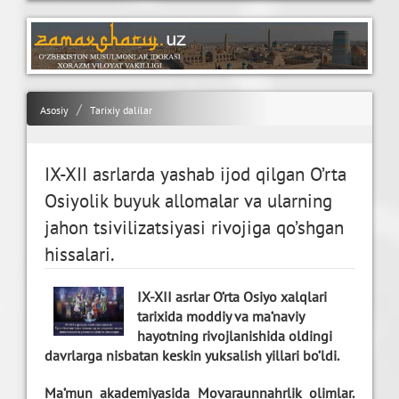
Asosiy
Tarixiy dalilar
IX-XII asrlarda yashab ijod qilgan O’rta
Osiyolik buyuk allomalar va ularning
jahon tsivilizatsiyasi rivojiga qo’shgan
hissalari.
IX-XII asrlar O’rta Osiyo xalqlari
tarixida moddiy va ma’naviy
hayotning rivojlanishida oldingi
davrlarga nisbatan keskin yuksalish yillari bo’ldi.
Ma’mun akademiyasida Movaraunnahrlik olimlar.