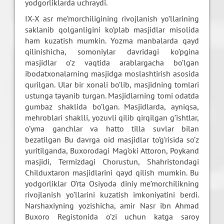
yodgorliklarda uchraydi.
IX-X asr me’morchiligining rivojlanish yo’llarining
saklanib qolganligini ko’plab masjidlar misolida
ham kuzatish mumkin. Yozma manbalarda qayd
qilinishicha, somoniylar davridagi ko’pgina
masjidlar o’z vaqtida arablargacha bo’lgan
ibodatxonalarning masjidga moslashtirish asosida
qurilgan. Ular bir xonali bo’lib, masjidning tomlari
ustunga tayanib turgan. Masjidlarning tomi odatda
gumbaz shaklida bo’lgan. Masjidlarda, ayniqsa,
mehroblari shaklli, yozuvli qilib qirqilgan g’ishtlar,
o’yma ganchlar va hatto tilla suvlar bilan
bezatilgan Bu davrga oid masjidlar to’g’risida so’z
yuritilganda, Buxorodagi Mag’oki Attoron, Poykand
masjidi, Termizdagi Chorustun, Shahristondagi
Childuxtaron masjidlarini qayd qilish mumkin. Bu
yodgorliklar O’rta Osiyoda diniy me’morchilikning
rivojlanish yo’llarini kuzatish imkoniyatini berdi.
Narshaxiyning yozishicha, amir Nasr ibn Ahmad
Buxoro Registonida o’zi uchun katga saroy