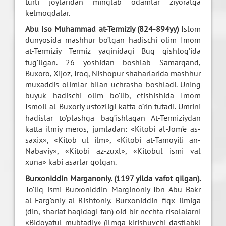
turli joylaridan minglab odamlar ziyoratga
kelmoqdalar.
Abu Iso Muhammad at-Termiziy (824-894yy)
Islom
dunyosida mashhur bo’lgan hadischi olim Imom
at-Termiziy Termiz yaqinidagi Bug qishlog’ida
tug’ilgan. 26 yoshidan boshlab Samarqand,
Buxoro, Xijoz, Iroq, Nishopur shaharlarida mashhur
muxaddis olimlar bilan uchrasha boshladi. Uning
buyuk hadischi olim bo’lib, etishishida Imom
Ismoil al-Buxoriy ustozligi katta o’rin tutadi. Umrini
hadislar to’plashga bag’ishlagan At-Termiziydan
katta ilmiy meros, jumladan: «Kitobi al-Jom’e as-
saxix», «Kitob ul ilm», «Kitobi at-Tamoyili an-
Nabaviy», «Kitobi az-zuxl», «Kitobul ismi val
xuna» kabi asarlar qolgan.
Burxoniddin Marganoniy. (1197 yilda vafot qilgan).
To’liq ismi Burxoniddin Marginoniy Ibn Abu Bakr
al-Farg’oniy al-Rishtoniy. Burxoniddin fiqx ilmiga
(din, shariat haqidagi fan) oid bir nechta risolalarni
«Bidoyatul mubtadiy» (ilmga-kirishuvchi dastlabki