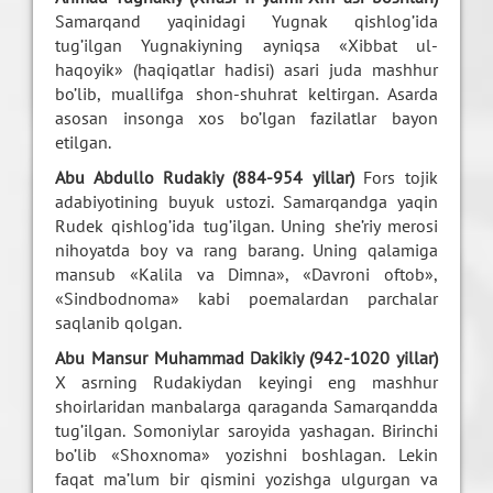
Samarqand yaqinidagi Yugnak qishlog’ida
tug’ilgan Yugnakiyning ayniqsa «Xibbat ul-
haqoyik» (haqiqatlar hadisi) asari juda mashhur
bo’lib, muallifga shon-shuhrat keltirgan. Asarda
asosan insonga xos bo’lgan fazilatlar bayon
etilgan.
Abu Abdullo Rudakiy (884-954 yillar)
Fors tojik
adabiyotining buyuk ustozi. Samarqandga yaqin
Rudek qishlog’ida tug’ilgan. Uning she’riy merosi
nihoyatda boy va rang barang. Uning qalamiga
mansub «Kalila va Dimna», «Davroni oftob»,
«Sindbodnoma» kabi poemalardan parchalar
saqlanib qolgan.
Abu Mansur Muhammad Dakikiy (942-1020 yillar)
X asrning Rudakiydan keyingi eng mashhur
shoirlaridan manbalarga qaraganda Samarqandda
tug’ilgan. Somoniylar saroyida yashagan. Birinchi
bo’lib «Shoxnoma» yozishni boshlagan. Lekin
faqat ma’lum bir qismini yozishga ulgurgan va