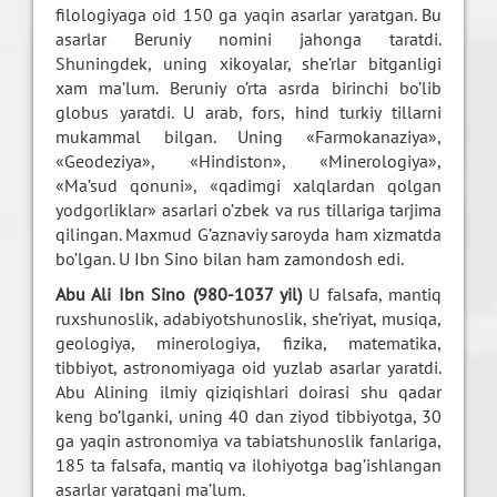
filologiyaga oid 150 ga yaqin asarlar yaratgan. Bu
asarlar Beruniy nomini jahonga taratdi.
Shuningdek, uning xikoyalar, she’rlar bitganligi
xam ma’lum. Beruniy o’rta asrda birinchi bo’lib
globus yaratdi. U arab, fors, hind turkiy tillarni
mukammal bilgan. Uning «Farmokanaziya»,
«Geodeziya», «Hindiston», «Minerologiya»,
«Ma’sud qonuni», «qadimgi xalqlardan qolgan
yodgorliklar» asarlari o’zbek va rus tillariga tarjima
qilingan. Maxmud G’aznaviy saroyda ham xizmatda
bo’lgan. U Ibn Sino bilan ham zamondosh edi.
Abu Ali Ibn Sino (980-1037 yil)
U falsafa, mantiq
ruxshunoslik, adabiyotshunoslik, she’riyat, musiqa,
geologiya, minerologiya, fizika, matematika,
tibbiyot, astronomiyaga oid yuzlab asarlar yaratdi.
Abu Alining ilmiy qiziqishlari doirasi shu qadar
keng bo’lganki, uning 40 dan ziyod tibbiyotga, 30
ga yaqin astronomiya va tabiatshunoslik fanlariga,
185 ta falsafa, mantiq va ilohiyotga bag’ishlangan
asarlar yaratgani ma’lum.