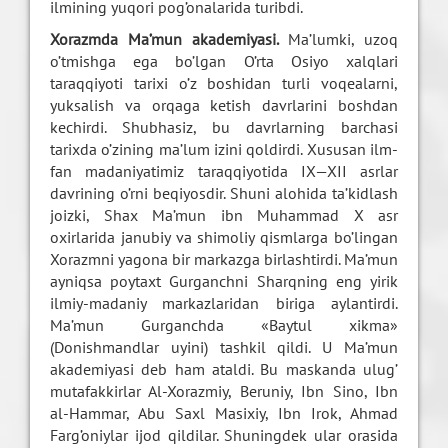
ilmining yuqori pog’onalarida turibdi.
Xorazmda Ma’mun akademiyasi.
Ma’lumki, uzoq
o’tmishga ega bo’lgan O’rta Osiyo xalqlari
taraqqiyoti tarixi o’z boshidan turli voqealarni,
yuksalish va orqaga ketish davrlarini boshdan
kechirdi. Shubhasiz, bu davrlarning barchasi
tarixda o’zining ma’lum izini qoldirdi. Xususan ilm-
fan madaniyatimiz taraqqiyotida IX—XII asrlar
davrining o’rni beqiyosdir. Shuni alohida ta’kidlash
joizki, Shax Ma’mun ibn Muhammad X asr
oxirlarida janubiy va shimoliy qismlarga bo’lingan
Xorazmni yagona bir markazga birlashtirdi. Ma’mun
ayniqsa poytaxt Gurganchni Sharqning eng yirik
ilmiy-madaniy markazlaridan biriga aylantirdi.
Ma’mun Gurganchda «Baytul xikma»
(Donishmandlar uyini) tashkil qildi. U Ma’mun
akademiyasi deb ham ataldi. Bu maskanda ulug’
mutafakkirlar Al-Xorazmiy, Beruniy, Ibn Sino, Ibn
al-Hammar, Abu Saxl Masixiy, Ibn Irok, Ahmad
Farg’oniylar ijod qildilar. Shuningdek ular orasida