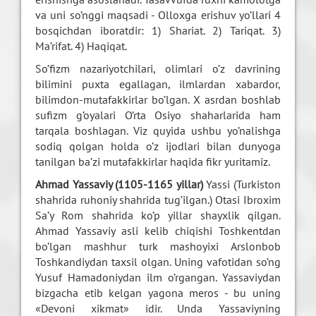
va uni so’nggi maqsadi - Olloxga erishuv yo’llari 4
bosqichdan iboratdir: 1) Shariat. 2) Tariqat. 3)
Ma’rifat. 4) Haqiqat.
So’fizm nazariyotchilari, olimlari o’z davrining
bilimini puxta egallagan, ilmlardan xabardor,
bilimdon-mutafakkirlar bo’lgan. X asrdan boshlab
sufizm g’oyalari O’rta Osiyo shaharlarida ham
tarqala boshlagan. Viz quyida ushbu yo’nalishga
sodiq qolgan holda o’z ijodlari bilan dunyoga
tanilgan ba’zi mutafakkirlar haqida fikr yuritamiz.
Ahmad Yassaviy (1105-1165 yillar)
Yassi (Turkiston
shahrida ruhoniy shahrida tug’ilgan.) Otasi Ibroxim
Sa’y Rom shahrida ko’p yillar shayxlik qilgan.
Ahmad Yassaviy asli kelib chiqishi Toshkentdan
bo’lgan mashhur turk mashoyixi Arslonbob
Toshkandiydan taxsil olgan. Uning vafotidan so’ng
Yusuf Hamadoniydan ilm o’rgangan. Yassaviydan
bizgacha etib kelgan yagona meros - bu uning
«Devoni xikmat» idir. Unda Yassaviyning