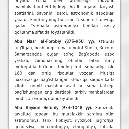
boyitdi. O’sha davr an’anasiga muvofiq
mamlakatlarni etti iqlimga bo’lib urgandi. Kuyosh
soatlarini. bayonini berdi, astronomik asboblari
yaratdi. Farg’oniyning bu asari N.Kopernik davriga
qadar Evropada astronomiya fanidan asosiy
qo’llanma sifatida foydalanildi.
Abu Nasr al-Forobiy (873-950 yy).
O’trorda
tug’ilgan, boshlangich ma’lumotni Shosh, Buxoro,
Samarqandda olgan so’ng Bag’dodda uzoq
yashab, zamonasining olimlari bilan ilmiy
muloqotda bo’lgan. Ilmning turli sohalariga oid
160 dan ortiq risolalar yozgan. Musiqa
nazariyasiga bag’ishlangan «Musiqa xaqida katta
kitob» nomli mashhur asari bu soha tarixiga
bag’ishlangan eng dastlabki tarixiy manbalardan
biridir. U serqirra, qomusiy olimdir.
Abu Rayxon Beruniy (973-1048 yy).
Xorazmda
tavallud topgan bu mutafakkir, serqirra olim
astronomiya, tarix, tibbiyot, riyoziyot, jug’rofiya,
geodeziya, meteorologiya, etnografiya, falsafa,