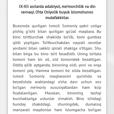
IX-XII asrlarda adabiyot, me’morchilik va din
ravnaqi. O’rta Osiyolik buyuk islomshunos
mutafakkirlar.
Buxoroda qurilgan Ismoil Somoniy qabri ustiga
pishiq g’isht bilan qurilgan go’zal maqbara. Bu
bino to’rtburchak shaklida bo’lib, tomi gumbaz
qilib yopilgan. To’rtburchakdan nayzali ravotlar
yordami bilan sakkiz qirrali shaklga o’tilgan. Shu
bilan birga bu bino to’rt fasadlidir. Uning to’rtala
tomoni ham bir xil, old tomonidek bezatilgan.
Oddiy qilib aytganda, binoning oldi, yoni va orqa
tomoni yo’q. Hamma tomoni bir xilda bezatilgan.
Ismoil Somoniy maqbarasini qurishda va
bezatishda arablardagi o’sha davr uchun xos
bo’lgan me’moriy xususiyatlardan ham ko’p
foydalanilgan. Masalan, binoning tashqi
burchaklariga ustunlar o’rnatish. Bino ichidagi
bunday shakddagi, shuningdek, dumaloq
manzarali maydonlar ham islomgacha bo’lgan