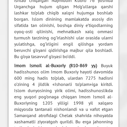
ishlab chiqargan Najmiddin Kubro 76 yoshida
Urganchga hujum qilgan Mo’g’ullarga qarshi
lashkar to’plab chiqib xalqni hujumga boshlab
borgan. Islom dinining mamlakatda asosiy din
sifatida tan olinishi, boshqa diniy e’tiqodlarning
oyoq-osti qilinishi, mehnatkash xalq ommasi
turmush tarzining og’irlashishi ular orasida ularni
yulatishga, og’irligini engil qilishga yordam
beruvchi g’oyani qidirishga majbur qila boshladi.
Bu g’oya tasavvuf g’oyasi bo’ddi.
Imom Ismoil al-Buxoriy (810-869 yy.)
Buyuk
hadisshunos olim Imom Buxoriy hayoti davomida
600 ming hadis to’plab, ulardan 7275 hadisni
o’zining 4 jildlik «Ishonarli to’plam»iga kiritdi.
Islom dunyosining yirik olimi, hadisshunoslikda
eng yuqori pog’onaga chiqqan Imom Ismoil al-
Buxoriyning 1205 yilligi 1998 yil xalqaro
miqyosda tantanali nishonlandi va u vafot etgan
Samarqand atrofidagi Chelak shahrida nihoyatda
xashamatli ziyoratgoh qurildi. Bu erga jahonning