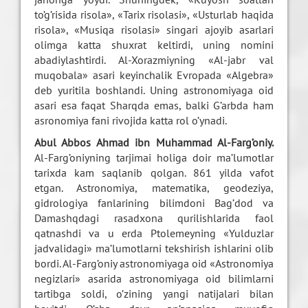
to’g’risida risola», «Tarix risolasi», «Usturlab haqida
risola», «Musiqa risolasi» singari ajoyib asarlari
olimga katta shuxrat keltirdi, uning nomini
abadiylashtirdi. Al-Xorazmiyning «Al-jabr val
muqobala» asari keyinchalik Evropada «Algebra»
deb yuritila boshlandi. Uning astronomiyaga oid
asari esa faqat Sharqda emas, balki G’arbda ham
asronomiya fani rivojida katta rol o’ynadi.
Abul Abbos Ahmad ibn Muhammad Al-Farg’oniy.
Al-Farg’oniyning tarjimai holiga doir ma’lumotlar
tarixda kam saqlanib qolgan. 861 yilda vafot
etgan. Astronomiya, matematika, geodeziya,
gidrologiya fanlarining bilimdoni Bag’dod va
Damashqdagi rasadxona qurilishlarida faol
qatnashdi va u erda Ptolemeyning «Yulduzlar
jadvalidagi» ma’lumotlarni tekshirish ishlarini olib
bordi. Al-Farg’oniy astronomiyaga oid «Astronomiya
negizlari» asarida astronomiyaga oid bilimlarni
tartibga soldi, o’zining yangi natijalari bilan