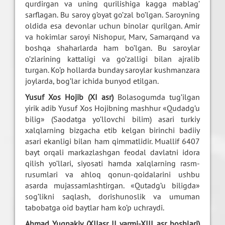
qurdirgan va uning qurilishiga kagga mablag’
sarflagan. Bu saroy g’oyat go’zal bo’lgan. Saroyning
oldida esa devonlar uchun binolar qurilgan. Amir
va hokimlar saroyi Nishopur, Marv, Samarqand va
boshqa shaharlarda ham bo’lgan. Bu saroylar
o’zlarining kattaligi va go’zalligi bilan ajralib
turgan. Ko’p hollarda bunday saroylar kushmanzara
joylarda, bog’lar ichida bunyod etilgan.
Yusuf Xos Hojib (XI asr)
Bolasogumda tug’ilgan
yirik adib Yusuf Xos Hojibning mashhur «Qudadg’u
bilig» (Saodatga yo’llovchi bilim) asari turkiy
xalqlarning bizgacha etib kelgan birinchi badiiy
asari ekanligi bilan ham qimmatlidir. Muallif 6407
bayt orqali markazlashgan feodal davlatni idora
qilish yo’llari, siyosati hamda xalqlarning rasm-
rusumlari va ahloq qonun-qoidalarini ushbu
asarda mujassamlashtirgan. «Qutadg’u biligda»
sog’likni saqlash, dorishunoslik va umuman
tabobatga oid baytlar ham ko’p uchraydi.
Ahmad Yugnakiy (XIIasr II yarmi-XIII asr boshlari)