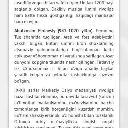
tasodifiy voqea bilan vafot etgan. Undan 1209 bayt
saqlanib qolgan. Dakikiy musiqa ilmini rivojiga
ham katta hissa qo’shganligi haqidagi manbalar
ham mavjud.
Abulkosim Firdavsiy (942-1020 yillar)
. Eronning
Tue shahrida tug’ilgan. Arab va fors adabiyotini
yaxshi bilgan. Butun umrini Eron shoxlarining
afsonaviy qahramonlariga bag’ishlangan katta
epik asar «Shoxnoma» ni yaratishga sarflagan. Asar
dunyoni ko’pgina tillarida nashr qilingan. Firdavsiy
o’z «Shoxnoma» si bilan o’ziga abadiy haykal
yaratib ketgan va avlodlar tashakkuriga sazovor
bo’lgan.
IX-XII asrlar Markaziy Osiyo madaniyati rivojiga
nazar tashlar ekanmiz, bu davrda tasavvuf (sofizm)
ta’limotlari madaniyatning, ma’naviyatning barcha
tomonlariga kirib borganligini kuzatish mumkin.
So’fizm shaxsiy erkinlik, o’z hohishi bilan tozalanib
Olloxga ruhiy ma’naviylikka singish orqali
erishishga asoslanadi. Tasavvufda ruxni kamolotga