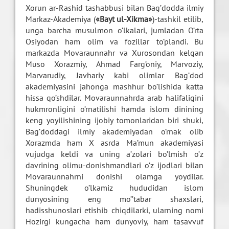
Xorun ar-Rashid tashabbusi bilan Bag’dodda ilmiy
Markaz-Akademiya (
«Bayt ul-Xikma»
)-tashkil etilib,
unga barcha musulmon o’lkalari, jumladan O’rta
Osiyodan ham olim va fozillar to’plandi. Bu
markazda Movaraunnahr va Xurosondan kelgan
Muso Xorazmiy, Ahmad Farg’oniy, Marvoziy,
Marvarudiy, Javhariy kabi olimlar Bag’dod
akademiyasini jahonga mashhur bo’lishida katta
hissa qo’shdilar. Movaraunnahrda arab halifaligini
hukmronligini o’rnatilishi hamda islom dinining
keng yoyilishining ijobiy tomonlaridan biri shuki,
Bag’doddagi ilmiy akademiyadan o’rnak olib
Xorazmda ham X asrda Ma’mun akademiyasi
vujudga keldi va uning a’zolari bo’lmish o’z
davrining olimu-donishmandlari o’z ijodlari bilan
Movaraunnahrni donishi olamga yoydilar.
Shuningdek o’lkamiz hududidan islom
dunyosining eng mo’’tabar shaxslari,
hadisshunoslari etishib chiqdilarki, ularning nomi
Hozirgi kungacha ham dunyoviy, ham tasavvuf