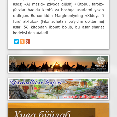
asos) «Al mazid» (ziyoda qilish) «Kitobul faroiz»
(farzlar haqida kitob) va boshqa asarlarni yozib
oldirgan. Burxoniddin Marginoniyning «Xidoya fi
furu’ al-fukx» (Fikx sohalari bo’yicha qo’llanma)
asari 56 kitobdan iborat bo’lib, bu asar shariat
kodeksi deb ataladi