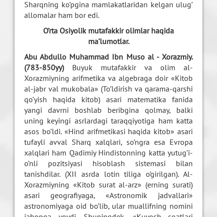
Sharqning ko’pgina mamlakatlaridan kelgan ulug’
allomalar ham bor edi.
O’rta Osiyolik mutafakkir olimlar haqida
ma’lumotlar.
Abu Abdullo Muhammad Ibn Muso al - Xorazmiy.
(783-850yy)
Buyuk mutafakkir va olim al-
Xorazmiyning arifmetika va algebraga doir «Kitob
al-jabr val mukobala» (To’ldirish va qarama-qarshi
qo’yish haqida kitob) asari matematika fanida
yangi davrni boshlab beribgina qolmay, balki
uning keyingi asrlardagi taraqqiyotiga ham katta
asos bo’ldi. «Hind arifmetikasi haqida kitob» asari
tufayli avval Sharq xalqlari, so’ngra esa Evropa
xalqlari ham Qadimiy Hindistonning katta yutug’i-
o’nli pozitsiyasi hisoblash sistemasi bilan
tanishdilar. (XII asrda lotin tiliga o’girilgan). Al-
Xorazmiyning «Kitob surat al-arz» (erning surati)
asari geografiyaga, «Astronomik jadvallari»
astronomiyaga oid bo’lib, ular muallifning nomini
jahonga yoydi. Shuningdek, «Kuyosh soatlari