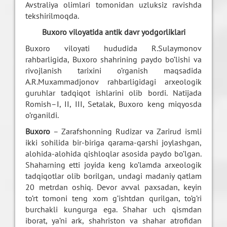
Avstraliya olimlari tomonidan uzluksiz ravishda
tekshirilmoqda.
Buxoro viloyatida antik davr yodgorliklari
Buxoro viloyati hududida R.Sulaymonov
rahbarligida, Buxoro shahrining paydo bo’lishi va
rivojlanish tarixini o’rganish maqsadida
A.R.Muxammadjonov rahbarligidagi arxeologik
guruhlar tadqiqot ishlarini olib bordi. Natijada
Romish–I, II, III, Setalak, Buxoro keng miqyosda
o’rganildi.
Buxoro
– Zarafshonning Rudizar va Zarirud ismli
ikki sohilida bir-biriga qarama-qarshi joylashgan,
alohida-alohida qishloqlar asosida paydo bo’lgan.
Shaharning etti joyida keng ko’lamda arxeologik
tadqiqotlar olib borilgan, undagi madaniy qatlam
20 metrdan oshiq. Devor avval paxsadan, keyin
to’rt tomoni teng xom g’ishtdan qurilgan, to’g’ri
burchakli kungurga ega. Shahar uch qismdan
iborat, ya’ni ark, shahriston va shahar atrofidan