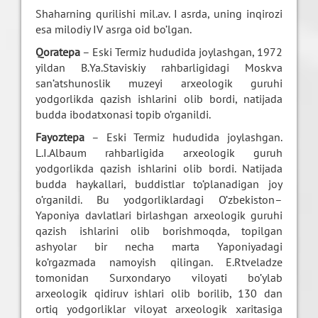
Shaharning qurilishi mil.av. I asrda, uning inqirozi
esa milodiy IV asrga oid bo’lgan.
Qoratepa
– Eski Termiz hududida joylashgan, 1972
yildan B.Ya.Staviskiy rahbarligidagi Moskva
san’atshunoslik muzeyi arxeologik guruhi
yodgorlikda qazish ishlarini olib bordi, natijada
budda ibodatxonasi topib o’rganildi.
Fayoztepa
– Eski Termiz hududida joylashgan.
L.I.Albaum rahbarligida arxeologik guruh
yodgorlikda qazish ishlarini olib bordi. Natijada
budda haykallari, buddistlar to’planadigan joy
o’rganildi. Bu yodgorliklardagi O’zbekiston–
Yaponiya davlatlari birlashgan arxeologik guruhi
qazish ishlarini olib borishmoqda, topilgan
ashyolar bir necha marta Yaponiyadagi
ko’rgazmada namoyish qilingan. E.Rtveladze
tomonidan Surxondaryo viloyati bo’ylab
arxeologik qidiruv ishlari olib borilib, 130 dan
ortiq yodgorliklar viloyat arxeologik xaritasiga