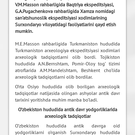
V.M.Masson rahbarligida Baqtriya ekspeditsiyasi,
G.A.Pugachenkova rahbarligida Xamza nomidagi
san’atshunoslik ekspeditsiyasi xodimlarining
Surxondaryo viloyatidagi faoliyatlarini qayd etish
mumkin.
M.E.Masson rahbarligida Turkmaniston hududida
Turkmaniston arxeologiya ekspeditsiyasi xodimlari
arxeologik tadqiqotlarni olib bordi. Tojikiston
hududida A.N.Bernshtam, Pomir-Oloy tog’ tizimi
atroflarida A.M.Mandelshtam, Beshkent cho’lida
arxeologik tadqiqotlarni olib bordilar.
O’rta Osiyo hududida olib borilgan arxeologik
tadqiqotlar natijasida olingan ashyolar antik davr
tarixini yoritishda muhim manba bo’ladi.
O’zbekiston hududida antik davr yodgorliklarida
arxeologik tadqiqotlar
O’zbekiston hududida antik davrga oid
yodgorliklarni o’rganish Surxondaryo hududida