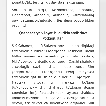
iborat bo’lib, turli tarixiy davrda shakllangan.
Shu bilan birga, Kozimontepa, Chordira,
Qo’shrabod, Arabop-1, Arabop-2, Varaxshaning
quyi qatlami, Xo’jabo’ston, Beshtepa yodgorliklari
o’rganildi.
Qashqadaryo viloyati hududida antik davr
yodgorliklari
S.K.Kabanov, R.Sulaymanov rahbarligidagi
arxeologik guruhlar Erqo’rg’onda, Toshkent Davlat
Milliy universiteti arxeologiya guruhi Keshda,
M.To’rabekov rahbarligidagi guruh Qarshi shahrida
arxeologik qazish ishlarini olib bordi. Shu
yodgorliklardan Erqo’rg’onda keng miqyosda
arxeologik qazish ishlari olib borildi. Erqo’rg’on –
Nautaka viloyatining markazi bo’lgan
(A.Makedonskiy shu shaharda to’xtagan degan
taxminlar bor). Rejalashtirilishi aylana shaklda,
umumiy maydoni – 70 ga. Antik davrga oid qal’a
devori, ark devori va ibodatxona o’rganildi. Shu