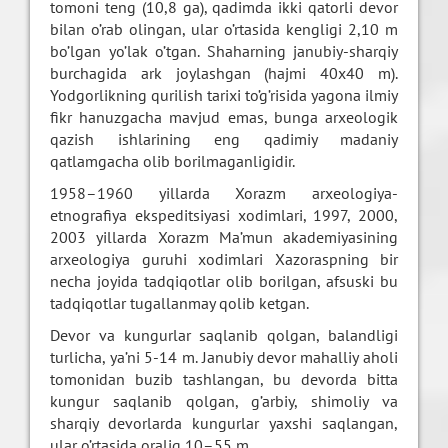
tomoni teng (10,8 ga), qadimda ikki qatorli devor
bilan o’rab olingan, ular o’rtasida kengligi 2,10 m
bo’lgan yo’lak o’tgan. Shaharning janubiy-sharqiy
burchagida ark joylashgan (hajmi 40x40 m).
Yodgorlikning qurilish tarixi to’g’risida yagona ilmiy
fikr hanuzgacha mavjud emas, bunga arxeologik
qazish ishlarining eng qadimiy madaniy
qatlamgacha olib borilmaganligidir.
1958–1960 yillarda Xorazm arxeologiya-
etnografiya ekspeditsiyasi xodimlari, 1997, 2000,
2003 yillarda Xorazm Ma’mun akademiyasining
arxeologiya guruhi xodimlari Xazoraspning bir
necha joyida tadqiqotlar olib borilgan, afsuski bu
tadqiqotlar tugallanmay qolib ketgan.
Devor va kungurlar saqlanib qolgan, balandligi
turlicha, ya’ni 5-14 m. Janubiy devor mahalliy aholi
tomonidan buzib tashlangan, bu devorda bitta
kungur saqlanib qolgan, g’arbiy, shimoliy va
sharqiy devorlarda kungurlar yaxshi saqlangan,
ular o’rtasida oraliq 10–55 m.