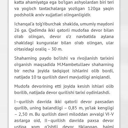
katta ahamiyatga ega bo’lgan ashyolardan biri teri
va yog’och taxtachalarga yozilgan 120ga yaqin
podsholik arxiv xujjatlari olinganligidir.
Ichanqal’a to’g’riburchak shaklda, umumiy maydoni
26 ga. Qadimda ikki qatorli mudofaa devor bilan
o’rab olingan, devor o’z navbatida aylana
shakldagi kunguralar bilan o’rab olingan, ular
o’rtasidagi oraliq – 30 m.
Shaharning paydo bo’lishi va rivojlanish tarixini
o’rganish maqsadida M.Mambetullaev shaharning
bir necha joyida tadqiqot ishlarini olib bordi,
natijada 10 ta qurilish davri mavjudligi aniqlandi.
Mudofa devorining etti joyida kesish ishlari olib
borilib, natijada devor qurilishi tarixi oydinlashdi.
I–qurilish davrida ikki qatorli devor paxsadan
qurilib, uning balandligi – 0,85 m, yo’lak kengligi
– 2,50 m. Bu qurilish davri miloddan avvalgi VI-V
asrlarga oid, II–qurilish davrida paxsa devor
ustiga xom g’ishtli devor tiklangan, hajmi