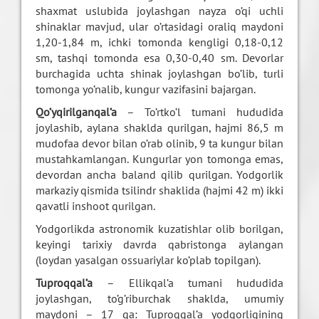
shaxmat uslubida joylashgan nayza o’qi uchli
shinaklar mavjud, ular o’rtasidagi oraliq maydoni
1,20-1,84 m, ichki tomonda kengligi 0,18-0,12
sm, tashqi tomonda esa 0,30-0,40 sm. Devorlar
burchagida uchta shinak joylashgan bo’lib, turli
tomonga yo’nalib, kungur vazifasini bajargan.
Qo’yqirilganqal’a
– To’rtko’l tumani hududida
joylashib, aylana shaklda qurilgan, hajmi 86,5 m
mudofaa devor bilan o’rab olinib, 9 ta kungur bilan
mustahkamlangan. Kungurlar yon tomonga emas,
devordan ancha baland qilib qurilgan. Yodgorlik
markaziy qismida tsilindr shaklida (hajmi 42 m) ikki
qavatli inshoot qurilgan.
Yodgorlikda astronomik kuzatishlar olib borilgan,
keyingi tarixiy davrda qabristonga aylangan
(loydan yasalgan ossuariylar ko’plab topilgan).
Tuproqqal’a
– Ellikqal’a tumani hududida
joylashgan, to’g’riburchak shaklda, umumiy
maydoni – 17 ga: Tuproqqal’a yodgorligining