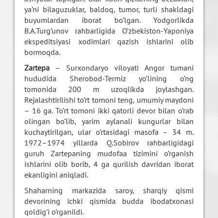
ya’ni bilaguzuklar, baldoq, tumor, turli shakldagi
buyumlardan iborat bo’lgan. Yodgorlikda
B.A.Turg’unov rahbarligida O’zbekiston-Yaponiya
ekspeditsiyasi xodimlari qazish ishlarini olib
bormoqda.
Zartepa
– Surxondaryo viloyati Angor tumani
hududida Sherobod-Termiz yo’lining o’ng
tomonida 200 m uzoqlikda joylashgan.
Rejalashtirilishi to’rt tomoni teng, umumiy maydoni
– 16 ga. To’rt tomoni ikki qatorli devor bilan o’rab
olingan bo’lib, yarim aylanali kungurlar bilan
kuchaytirilgan, ular o’rtasidagi masofa – 34 m.
1972–1974 yillarda Q.Sobirov rahbarligidagi
guruh Zartepaning mudofaa tizimini o’rganish
ishlarini olib borib, 4 ga qurilish davridan iborat
ekanligini aniqladi.
Shaharning markazida saroy, sharqiy qismi
devorining ichki qismida budda ibodatxonasi
qoldig’i o’rganildi.