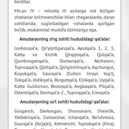
bordilar.
Mil.av. IV – milodiy III asrlarga oid bo’lgan
shaharlar ko’chmanchilar bilan chegaralarda, daryo
sohillarida, sug’oriladigan vohalarda qurilgan
bo’lib, mukammal mudofa tizimlariga ega.
Amudaryoning o’ng sohili hududidagi qal’alar:
Jonbosqal’a, Qo’yqirilganqal’a, Ayozqal’a 1, 2, 3,
Katta va Kichik Qirqqizqal’a, Qulqal’a,
Qumbosganqal’a, Dumanqal’a, Akshaxon,
Tuproqqal’a, Qizilqal’a, Qo’rg’oshinqal’a, Aqchungul,
Kuyukqal’a, Gaurqal’a (Sulton Uvays tog’i),
Tukqal’a, Jildikqal’a, Burgutqal’a, Ellikqal’a, Uyqal’a,
Katta Guldursun, Bozorqal’a, Angkaqal’a, Pilqal’a,
Odamliqal’a, Doshqal’a-2 , Tuproqqal’a, Eresqal’a.
Amudaryoning so’l sohili hududidagi qal’alar:
Gurganch, Davkasgan, Shoxsanam, Shexrlik,
Yarbekirqal’a, Zamaxshar, Ichanqal’a, Bo’ldimsoz,
Gaurqal’a (Xo’jayli), Ketmenchi, Tuprokqal’a (Xiva),