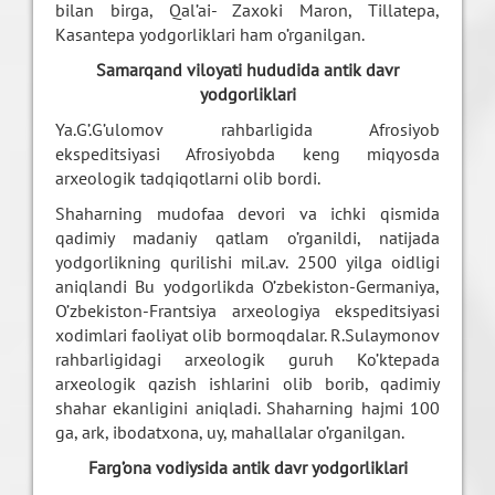
bilan birga, Qal’ai- Zaxoki Maron, Tillatepa,
Kasantepa yodgorliklari ham o’rganilgan.
Samarqand viloyati hududida antik davr
yodgorliklari
Ya.G’.G’ulomov rahbarligida Afrosiyob
ekspeditsiyasi Afrosiyobda keng miqyosda
arxeologik tadqiqotlarni olib bordi.
Shaharning mudofaa devori va ichki qismida
qadimiy madaniy qatlam o’rganildi, natijada
yodgorlikning qurilishi mil.av. 2500 yilga oidligi
aniqlandi Bu yodgorlikda O’zbekiston-Germaniya,
O’zbekiston-Frantsiya arxeologiya ekspeditsiyasi
xodimlari faoliyat olib bormoqdalar. R.Sulaymonov
rahbarligidagi arxeologik guruh Ko’ktepada
arxeologik qazish ishlarini olib borib, qadimiy
shahar ekanligini aniqladi. Shaharning hajmi 100
ga, ark, ibodatxona, uy, mahallalar o’rganilgan.
Farg’ona vodiysida antik davr yodgorliklari