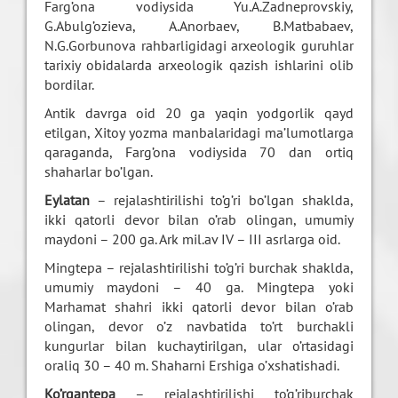
Farg’ona vodiysida Yu.A.Zadneprovskiy,
G.Abulg’ozieva, A.Anorbaev, B.Matbabaev,
N.G.Gorbunova rahbarligidagi arxeologik guruhlar
tarixiy obidalarda arxeologik qazish ishlarini olib
bordilar.
Antik davrga oid 20 ga yaqin yodgorlik qayd
etilgan, Xitoy yozma manbalaridagi ma’lumotlarga
qaraganda, Farg’ona vodiysida 70 dan ortiq
shaharlar bo’lgan.
Eylatan
– rejalashtirilishi to’g’ri bo’lgan shaklda,
ikki qatorli devor bilan o’rab olingan, umumiy
maydoni – 200 ga. Ark mil.av IV – III asrlarga oid.
Mingtepa – rejalashtirilishi to’g’ri burchak shaklda,
umumiy maydoni – 40 ga. Mingtepa yoki
Marhamat shahri ikki qatorli devor bilan o’rab
olingan, devor o’z navbatida to’rt burchakli
kungurlar bilan kuchaytirilgan, ular o’rtasidagi
oraliq 30 – 40 m. Shaharni Ershiga o’xshatishadi.
Ko’rgantepa
– rejalashtirilishi to’g’riburchak