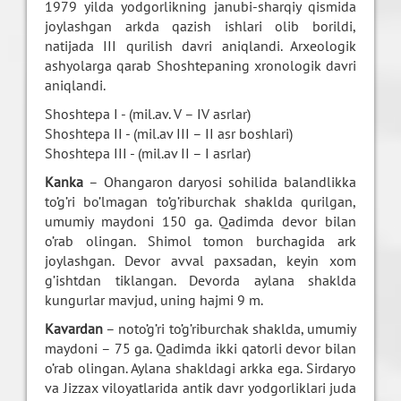
1979 yilda yodgorlikning janubi-sharqiy qismida
joylashgan arkda qazish ishlari olib borildi,
natijada III qurilish davri aniqlandi. Arxeologik
ashyolarga qarab Shoshtepaning xronologik davri
aniqlandi.
Shoshtepa I - (mil.av. V – IV asrlar)
Shoshtepa II - (mil.av III – II asr boshlari)
Shoshtepa III - (mil.av II – I asrlar)
Kanka
– Ohangaron daryosi sohilida balandlikka
to’g’ri bo’lmagan to’g’riburchak shaklda qurilgan,
umumiy maydoni 150 ga. Qadimda devor bilan
o’rab olingan. Shimol tomon burchagida ark
joylashgan. Devor avval paxsadan, keyin xom
g’ishtdan tiklangan. Devorda aylana shaklda
kungurlar mavjud, uning hajmi 9 m.
Kavardan
– noto’g’ri to’g’riburchak shaklda, umumiy
maydoni – 75 ga. Qadimda ikki qatorli devor bilan
o’rab olingan. Aylana shakldagi arkka ega. Sirdaryo
va Jizzax viloyatlarida antik davr yodgorliklari juda