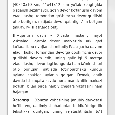
(40x40x10 sm, 41x41x12 sm) yo’lak kengligida
o’zgarish sezilmaydi, qo’sh devor ko’tarilishi davom
etadi, tashqi tomondan qo’shimcha devor qurilishi
olib borilgan, natijada devor qalinligi 7 m bo’lgan
(mil.av. IV-III asrlarga oid).
III–qurilish davri – Xivada madaniy hayot
yuksaladi, g’arbiy devor markazida ark qad
ko’taradi, bu rivojlanish milodiy IV asrgacha davom
etadi. Tashqi tomondan devorga qo’shimcha devor
qurilishi davom etib, uning qalinligi 9 metrga
etadi. Tashqi devordagi kungurda ham ta’mir ishlari
olib borilgan, natijada to’g’riburchakli kungur
aylana shaklga aylanib qolgan. Demak, antik
davrda Ichanqal’a savdo hunarmandchilik markazi
bo’lishi bilan birga harbiy chegara vazifasini ham
bajargan.
Xazorasp
– Xorazm vohasining janubiy darvozasi
bo’lib, eng qadimiy shaharlardan biridir. Yodgorlik
tekislikka qurilgan, uning rejalashtirilishi to’rt