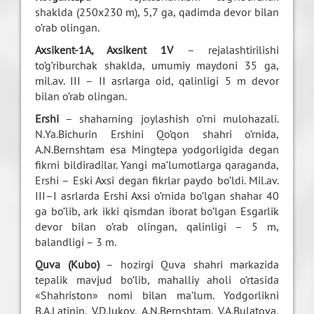
shaklda (250x230 m), 5,7 ga, qadimda devor bilan
o’rab olingan.
Axsikent-1A, Axsikent 1V
– rejalashtirilishi
to’g’riburchak shaklda, umumiy maydoni 35 ga,
mil.av. III – II asrlarga oid, qalinligi 5 m devor
bilan o’rab olingan.
Ershi
– shaharning joylashish o’rni mulohazali.
N.Ya.Bichurin Ershini Qo’qon shahri o’rnida,
A.N.Bernshtam esa Mingtepa yodgorligida degan
fikrni bildiradilar. Yangi ma’lumotlarga qaraganda,
Ershi – Eski Axsi degan fikrlar paydo bo’ldi. Mil.av.
III–I asrlarda Ershi Axsi o’rnida bo’lgan shahar 40
ga bo’lib, ark ikki qismdan iborat bo’lgan Esgarlik
devor bilan o’rab olingan, qalinligi – 5 m,
balandligi – 3 m.
Quva (Kubo)
– hozirgi Quva shahri markazida
tepalik mavjud bo’lib, mahalliy aholi o’rtasida
«Shahriston» nomi bilan ma’lum. Yodgorlikni
B.A.Latinin, V.D.Jukov, A.N.Bernshtam, V.A.Bulatova,