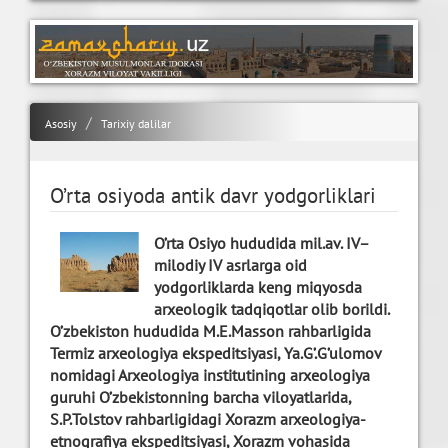
Asosiy
Tarixiy dalilar
O’rta osiyoda antik davr yodgorliklari
O’rta Osiyo hududida mil.av. IV–
milodiy IV asrlarga oid
yodgorliklarda keng miqyosda
arxeologik tadqiqotlar olib borildi.
O’zbekiston hududida M.E.Masson rahbarligida
Termiz arxeologiya ekspeditsiyasi, Ya.G’.G’ulomov
nomidagi Arxeologiya institutining arxeologiya
guruhi O’zbekistonning barcha viloyatlarida,
S.P.Tolstov rahbarligidagi Xorazm arxeologiya-
etnografiya ekspeditsiyasi, Xorazm vohasida