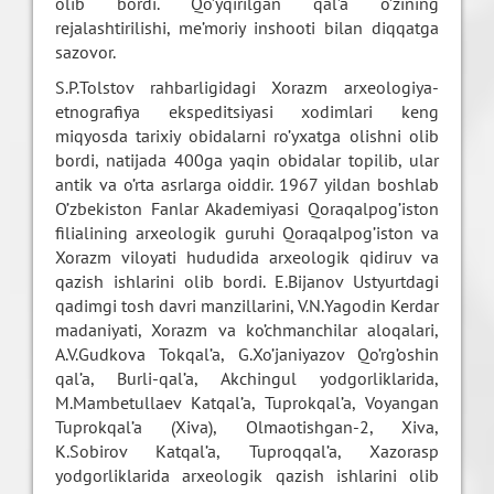
olib bordi. Qo’yqirilgan qal’a o’zining
rejalashtirilishi, me’moriy inshooti bilan diqqatga
sazovor.
S.P.Tolstov rahbarligidagi Xorazm arxeologiya-
etnografiya ekspeditsiyasi xodimlari keng
miqyosda tarixiy obidalarni ro’yxatga olishni olib
bordi, natijada 400ga yaqin obidalar topilib, ular
antik va o’rta asrlarga oiddir. 1967 yildan boshlab
O’zbekiston Fanlar Akademiyasi Qoraqalpog’iston
filialining arxeologik guruhi Qoraqalpog’iston va
Xorazm viloyati hududida arxeologik qidiruv va
qazish ishlarini olib bordi. E.Bijanov Ustyurtdagi
qadimgi tosh davri manzillarini, V.N.Yagodin Kerdar
madaniyati, Xorazm va ko’chmanchilar aloqalari,
A.V.Gudkova Tokqal’a, G.Xo’janiyazov Qo’rg’oshin
qal’a, Burli-qal’a, Akchingul yodgorliklarida,
M.Mambetullaev Katqal’a, Tuprokqal’a, Voyangan
Tuprokqal’a (Xiva), Olmaotishgan-2, Xiva,
K.Sobirov Katqal’a, Tuproqqal’a, Xazorasp
yodgorliklarida arxeologik qazish ishlarini olib