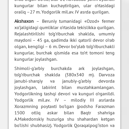
kungurlar bilan kuchaytirilgan, ular o’rtasidagi
oraliq –27 m. Yodgorlik mil.av. IV asrda qurilgan.
Akshaxon
– Beruniy tumanidagi «Ozod» fermer
xo’jaligidagi qumliklar o’rtasida tekislikka qurilgan.
Rejalashtirilishi to’g’riburchak shaklda, umumiy
maydoni – 45 ga, qadimda ikki qatorli devor o’rab
olgan, kengligi – 6 m. Devor bo’ylab to’g’riburchakli
kungurlar, burchak qismida esa to’rt tomoni teng
kungurlar joylashgan.
Shimoli-g’arbiy burchakda ark joylashgan,
to’g’riburchak shaklda (380x340 m). Darvoza
janubi-sharqiy va janubiy-g’arbiy devorda
joylashgan, labirint bilan mustahkamlangan.
Yodgorlikning tashqi devori va kunguri o’rganildi.
Yodgorlik mil.av. IV – milodiy III asrlarda
Xorazmning poytaxti bo’lgan (podsho Farazman
1500 otliq askar bilan Baqtr shahriga
A.Makedonskiy huzuriga shu shahardan ketgan
bo’lishi shubhasiz). Yodgorlik Qoraqalpog’iston va