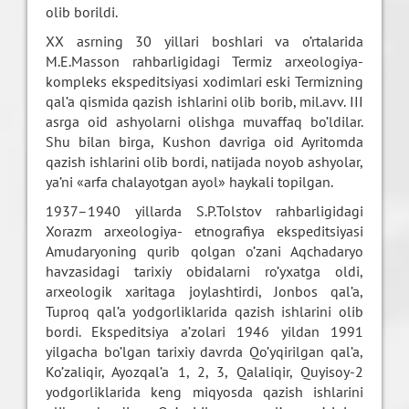
olib borildi.
XX asrning 30 yillari boshlari va o’rtalarida
M.E.Masson rahbarligidagi Termiz arxeologiya-
kompleks ekspeditsiyasi xodimlari eski Termizning
qal’a qismida qazish ishlarini olib borib, mil.avv. III
asrga oid ashyolarni olishga muvaffaq bo’ldilar.
Shu bilan birga, Kushon davriga oid Ayritomda
qazish ishlarini olib bordi, natijada noyob ashyolar,
ya’ni «arfa chalayotgan ayol» haykali topilgan.
1937–1940 yillarda S.P.Tolstov rahbarligidagi
Xorazm arxeologiya- etnografiya ekspeditsiyasi
Amudaryoning qurib qolgan o’zani Aqchadaryo
havzasidagi tarixiy obidalarni ro’yxatga oldi,
arxeologik xaritaga joylashtirdi, Jonbos qal’a,
Tuproq qal’a yodgorliklarida qazish ishlarini olib
bordi. Ekspeditsiya a’zolari 1946 yildan 1991
yilgacha bo’lgan tarixiy davrda Qo’yqirilgan qal’a,
Ko’zaliqir, Ayozqal’a 1, 2, 3, Qalaliqir, Quyisoy-2
yodgorliklarida keng miqyosda qazish ishlarini