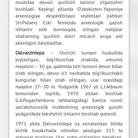
mudofaa devori qurilishi tarixini o’rganishni
boshladi. Keyingi yillarda O’zbekiston-Yaponiya
arxeologiya ekspeditsiyasi xodimlari (rahbari
Sh.Pidaev) Eski Termizda arxeologik qazish
ishlarini olib bormoqda, olingan natijalar
shaharning qurilish davri mil.av.V asrga oid
ekanligini isbotladilar.
Dalvarzintepa
– Sho’rchi tumani hududida
joylashgan, to’g’riburchak shaklda, umumiy
maydoni – 30 ga, qadimda to’rt tomoni devor bilan
o’rab olingan, devor o’z navbatida to’g’riburchakli
kungurlar bilan o’rab olingan, ular orasidagi
maydon 27–30 m. Yodgorlik 1967 yil L.I.Albaum
tomonidan topilib, 1970 yildan boshlab
G.A.Pugachenkova rahbarligidagi Xamza nomli
san’atshunoslik institutining arxeologik guruhi
yodgorlikda tekshirish ishlarini boshlab yubordi.
1971 yilda Dalvarzintepa uy xonalaridan birida
kichik tuvakchada oltindan yasalgan 115 ta
ashyolar topilgan. Ular xotin-qizlarning bezaklari,