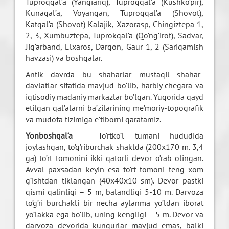
Tuproqqal’a (Yangiariq), Tuproqqal’a (Kushko’pir),
Kunaqal’a, Voyangan, Tuproqqal’a (Shovot),
Katqal’a (Shovot) Kalajik, Xazorasp, Chingiztepa 1,
2, 3, Xumbuztepa, Tuprokqal’a (Qo’ng’irot), Sadvar,
Jig’arband, Elxaros, Dargon, Gaur 1, 2 (Sariqamish
havzasi) va boshqalar.
Antik davrda bu shaharlar mustaqil shahar-
davlatlar sifatida mavjud bo’lib, harbiy chegara va
iqtisodiy madaniy markazlar bo’lgan. Yuqorida qayd
etilgan qal’alarni ba’zilarining me’moriy-topografik
va mudofa tizimiga e’tiborni qaratamiz.
Yonboshqal’a
– To’rtko’l tumani hududida
joylashgan, to’g’riburchak shaklda (200x170 m. 3,4
ga) to’rt tomonini ikki qatorli devor o’rab olingan.
Avval paxsadan keyin esa to’rt tomoni teng xom
g’ishtdan tiklangan (40x40x10 sm). Devor pastki
qismi qalinligi – 5 m, balandligi 5-10 m. Darvoza
to’g’ri burchakli bir necha aylanma yo’ldan iborat
yo’lakka ega bo’lib, uning kengligi – 5 m. Devor va
darvoza devorida kungurlar mavjud emas, balki