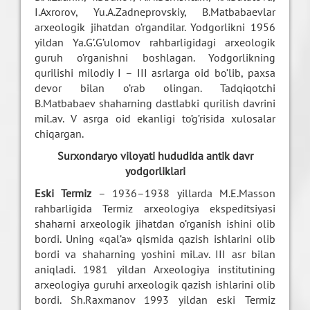
I.Axrorov, Yu.A.Zadneprovskiy, B.Matbabaevlar
arxeologik jihatdan o’rgandilar. Yodgorlikni 1956
yildan Ya.G’.G’ulomov rahbarligidagi arxeologik
guruh o’rganishni boshlagan. Yodgorlikning
qurilishi milodiy I – III asrlarga oid bo’lib, paxsa
devor bilan o’rab olingan. Tadqiqotchi
B.Matbabaev shaharning dastlabki qurilish davrini
mil.av. V asrga oid ekanligi to’g’risida xulosalar
chiqargan.
Surxondaryo viloyati hududida antik davr
yodgorliklari
Eski Termiz
– 1936–1938 yillarda M.E.Masson
rahbarligida Termiz arxeologiya ekspeditsiyasi
shaharni arxeologik jihatdan o’rganish ishini olib
bordi. Uning «qal’a» qismida qazish ishlarini olib
bordi va shaharning yoshini mil.av. III asr bilan
aniqladi. 1981 yildan Arxeologiya institutining
arxeologiya guruhi arxeologik qazish ishlarini olib
bordi. Sh.Raxmanov 1993 yildan eski Termiz