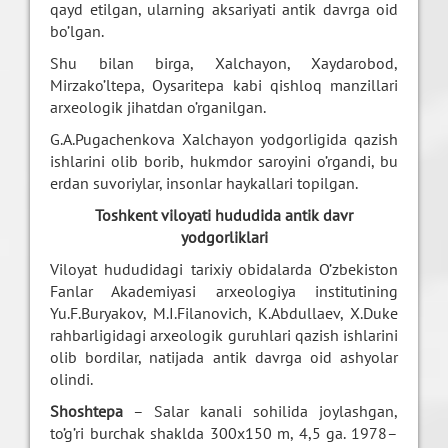
qayd etilgan, ularning aksariyati antik davrga oid
bo’lgan.
Shu bilan birga, Xalchayon, Xaydarobod,
Mirzako’ltepa, Oysaritepa kabi qishloq manzillari
arxeologik jihatdan o’rganilgan.
G.A.Pugachenkova Xalchayon yodgorligida qazish
ishlarini olib borib, hukmdor saroyini o’rgandi, bu
erdan suvoriylar, insonlar haykallari topilgan.
Toshkent viloyati hududida antik davr
yodgorliklari
Viloyat hududidagi tarixiy obidalarda O’zbekiston
Fanlar Akademiyasi arxeologiya institutining
Yu.F.Buryakov, M.I.Filanovich, K.Abdullaev, X.Duke
rahbarligidagi arxeologik guruhlari qazish ishlarini
olib bordilar, natijada antik davrga oid ashyolar
olindi.
Shoshtepa
– Salar kanali sohilida joylashgan,
to’g’ri burchak shaklda 300x150 m, 4,5 ga. 1978–