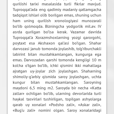
qurilishi tarixi masalasida turli fikrlar mavjud.
Tuproqqal’ada eng qadimiy madaniy qatlamgacha
tadqiqot ishlari olib borilgan emas, shuning uchun
ham uning qurilish xronologiyasi munozarali
bo’lib qolmoqda. Bizningcha yodgorlik mil.av. IV
asrda qurilgan bo’lsa kerak. Vazamar davrida
Tuproqqal’a Xorazmshoxlarning yozgi qarorgohi,
poytaxt esa Akshaxon qal’asi bo’lgan. Shahar
darvozasi janub tomonda joylashib, to’g’riburchakli
labirint bilan mustahkamlangan, kungurga ega
emas. Darvozadan qarshi tomonda kengligi 10 m
ko’cha o’tgan bo’lib, ichki qismini ikki mahallaga
ajratgan uy-joylar zich joylashgan. Shaharning
shimoliy-g’arbiy qismida saroy joylashgan, uchta
kungur bilan mustahkamlangan. Saroyning
maydoni 6,5 ming m2. Saroyda bir necha «Katta
zallar» ochilgan bo’lib, ularning devorlarida turli
haykal tasvirlari tushirilgan, topilgan ashyolarga
qarab uy xonalari «Podsho zali», «Askar zali»,
«Bug’u zali» nomini olgan. Saroy xonalaridagi