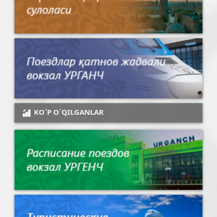
KO`P O`QILGANLAR