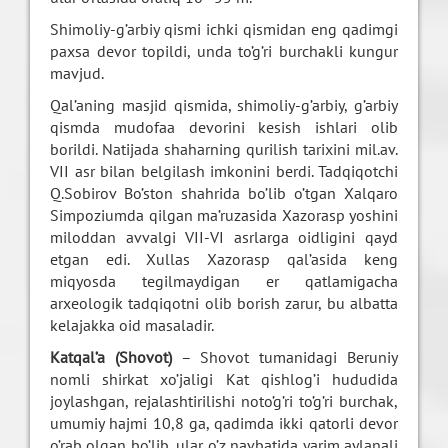
Shimoliy-g’arbiy qismi ichki qismidan eng qadimgi
paxsa devor topildi, unda to’g’ri burchakli kungur
mavjud.
Qal’aning masjid qismida, shimoliy-g’arbiy, g’arbiy
qismda mudofaa devorini kesish ishlari olib
borildi. Natijada shaharning qurilish tarixini mil.av.
VII asr bilan belgilash imkonini berdi. Tadqiqotchi
Q.Sobirov Bo’ston shahrida bo’lib o’tgan Xalqaro
Simpoziumda qilgan ma’ruzasida Xazorasp yoshini
miloddan avvalgi VII-VI asrlarga oidligini qayd
etgan edi. Xullas Xazorasp qal’asida keng
miqyosda tegilmaydigan er qatlamigacha
arxeologik tadqiqotni olib borish zarur, bu albatta
kelajakka oid masaladir.
Katqal’a (Shovot)
– Shovot tumanidagi Beruniy
nomli shirkat xo’jaligi Kat qishlog’i hududida
joylashgan, rejalashtirilishi noto’g’ri to’g’ri burchak,
umumiy hajmi 10,8 ga, qadimda ikki qatorli devor
o’rab olgan bo’lib, ular o’z navbatida yarim aylanali