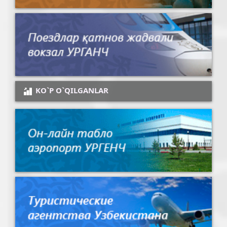
KO`P O`QILGANLAR