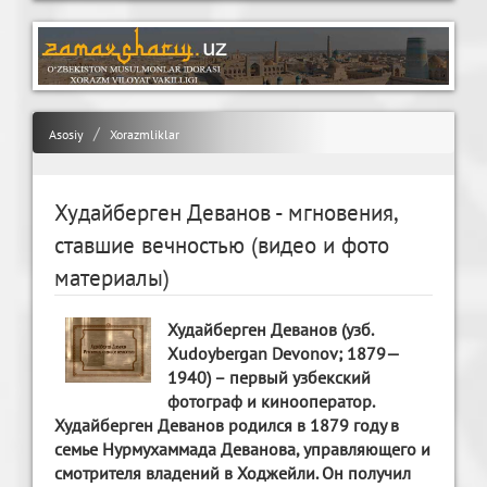
Asosiy
Xorazmliklar
Худайберген Деванов - мгновения,
ставшие вечностью (видео и фото
материалы)
Худайберген Деванов (узб.
Xudoybergan Devonov; 1879—
1940) – первый узбекский
фотограф и кинооператор.
Худайберген Деванов родился в 1879 году в
семье Нурмухаммада Деванова, управляющего и
смотрителя владений в Ходжейли. Он получил