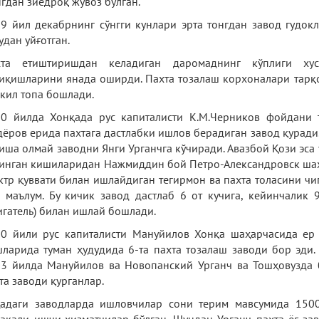
гдан зиёдроқ жувоз бўлган.
9 йил декабрнинг сўнгги кунлари эрта тонгдан завод гудок
удан уйғотган.
хта етиштиришдан келадиган даромаднинг кўплиги хус
иқишларини янада оширди. Пахта тозалаш корхоналари тарқо
кил топа бошлади.
0 йилда Хонқада рус капиталисти К.М.Черников фойдани 
ёров ерида пахтага дастлабки ишлов берадиган завод қуради
иша олмай заводни Янги Урганчга кўчиради. Авазбой Қози эса 
инган кишиларидан Нажмиддин бой Петро-Александровск шаҳр
ктр қуввати билан ишлайдиган тегирмон ва пахта толасини ч
 маълум. Бу кичик завод дастлаб 6 от кучига, кейинчалик 9
игатель) билан ишлай бошлади.
0 йили рус капиталисти Мануйилов Хонқа шаҳарчасида ер 
ларида туман ҳудудида 6-та пахта тозалаш заводи бор эди.
3 йилда Мануйилов ва Новопанский Урганч ва Тошҳовузда 
та заводи қурганлар.
адаги заводларда ишловчилар сони терим мавсумида 15