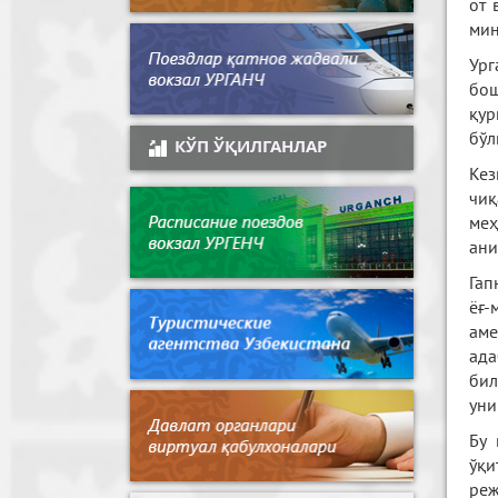
от 
мин
Ург
бош
қур
бўл
КЎП ЎҚИЛГАНЛАР
Кез
чиқ
меҳ
ани
Гап
ёғ-
ам
ада
бил
уни
Бу 
ўқи
реж