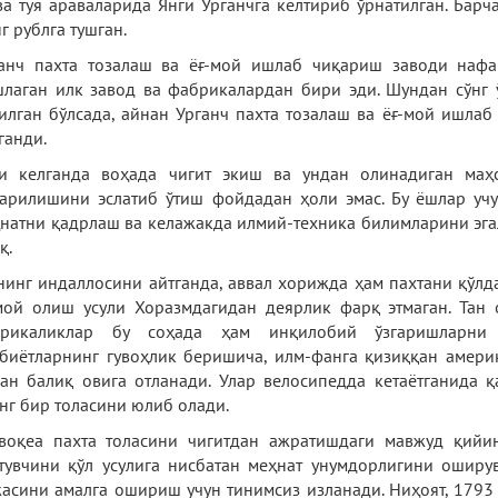
ва туя араваларида Янги Урганчга келтириб ўрнатилган. Бар
г рублга тушган.
анч пахта тозалаш ва ёғ-мой ишлаб чиқариш заводи нафа
лаган илк завод ва фабрикалардан бири эди. Шундан сўнг 
илган бўлсада, айнан Урганч пахта тозалаш ва ёғ-мой ишлаб
ганди.
и келганда воҳада чигит экиш ва ундан олинадиган маҳ
арилишини эслатиб ўтиш фойдадан ҳоли эмас. Бу ёшлар уч
натни қадрлаш ва келажакда илмий-техника билимларини эга
қ.
нинг индаллосини айтганда, аввал хорижда ҳам пахтани қўлд
мой олиш усули Хоразмдагидан деярлик фарқ этмаган. Тан
ерикаликлар бу соҳада ҳам инқилобий ўзгаришларни 
биётларнинг гувоҳлик беришича, илм-фанга қизиққан амери
ан балиқ овига отланади. Улар велосипедда кетаётганида қ
нг бир толасини юлиб олади.
воқеа пахта толасини чигитдан ажратишдаги мавжуд қийи
тувчини қўл усулига нисбатан меҳнат унумдорлигини оширув
асини амалга ошириш учун тинимсиз изланади. Ниҳоят, 1793 