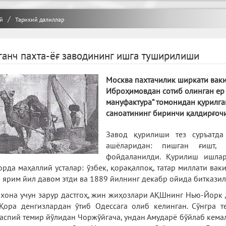
й
Тарихий далиллар
ганч пахта-ёғ заводининг ишга туширилиши
Москва пахтачилик ширкати ваки
Иброҳимовдан сотиб олинган ер
мануфактура” томонидан қурилга
саноатининг биринчи қалдирғочи
Завод қурилиши тез суръатд
ашёларидан: пишган ғишт,
фойдаланилди. Қурилиш ишла
орда маҳаллий усталар: ўзбек, қорақалпоқ, татар миллати в
 ярим йил давом этди ва 1889 йилнинг декабр ойида биткази
хона учун зарур дастгоҳ, жин жиҳозлари АҚШнинг Нью-Йорк д
Қора денгизлардан ўтиб Одессага олиб келинган. Сўнгра 
аспий темир йўлидан Чоржўйгача, ундан Амударё бўйлаб кема