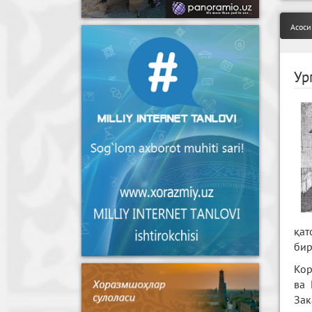
Асоси
Ур
қат
бир
Кор
ва 
Зак