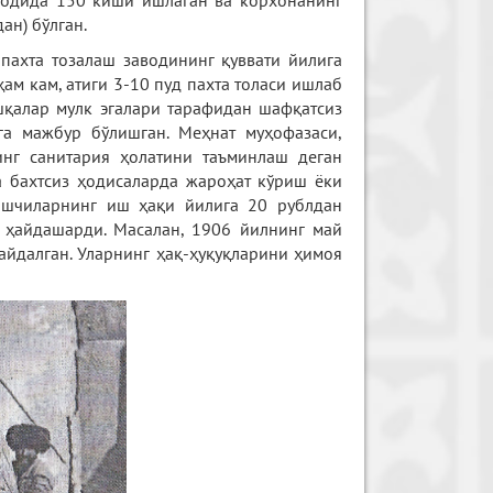
аводида 150 киши ишлаган ва корхонанинг
ан) бўлган.
 пахта тозалаш заводининг қуввати йилига
ҳам кам, атиги 3-10 пуд пахта толаси ишлаб
ошқалар мулк эгалари тарафидан шафқатсиз
га мажбур бўлишган. Меҳнат муҳофазаси,
нг санитария ҳолатини таъминлаш деган
а бахтсиз ҳодисаларда жароҳат кўриш ёки
 Ишчиларнинг иш ҳақи йилига 20 рублдан
 ҳайдашарди. Масалан, 1906 йилнинг май
айдалган. Уларнинг ҳақ-ҳуқуқларини ҳимоя