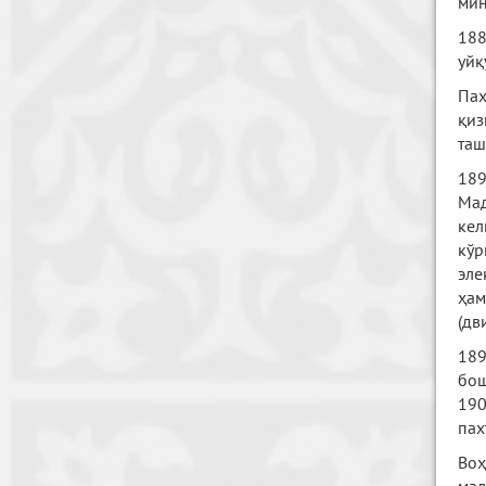
мин
188
уйқ
Па
қиз
таш
189
Мад
кел
кўр
эле
ҳам
(дв
189
бош
190
пах
Воҳ