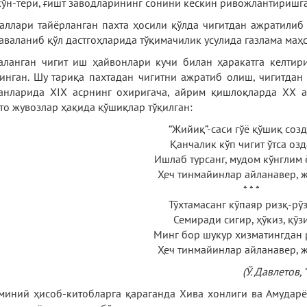
 кўн-тери, ғишт заводларининг сонини кескин ривожлантиришга
аллари тайёрланган пахта ҳосили қўлда чигитдан ажратилиб 
аваланиб қўл дастгоҳларида тўқимачилик усулида газлама маҳс
аланган чигит иш ҳайвонлари кучи билан ҳаракатга келтир
инган. Шу тариқа пахтадан чигитни ажратиб олиш, чигитдан
анларида XIX асрнинг охиригача, айрим қишлоқларда XX а
то жувозлар ҳақида қўшиқлар тўқилган:
“Жийиқ”-саси гўё қўшиқ соз
Қанчалик кўп чигит ўтса озд
Ишлаб турсанг, мудом кўнглим 
Ҳеч тинмайинлар айланавер, 
* * *
Тўхтамасанг кўпаяр ризқ-рў
Семиради сигир, ҳўкиз, қўз
Минг бор шукур хизматингдан 
Ҳеч тинмайинлар айланавер, 
(Ў. Давлетов, 
миний ҳисоб-китобларга қараганда Хива хонлиги ва Амударё