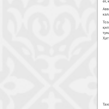
ёғ,
Авв
кал
Тоз
қил
тум
Ҳат
Тах