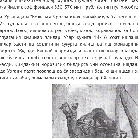
акали ишчи-хизматчилар бўлган. Шундан Урганч пахта-ёғ з
ача йиллик соф фойдаси 350-370 минг рубл (олтин пул ҳисобид
и Урганчдаги “Большая Ярославская мануфактура”га тегишли
25 пуд пахта тозалашга етган, бошқа заводларники эса ундан 
арган. Завод ишчилари: рус, ўзбек, қозоқ, қорақалпоқ ва б
плуатация қилинар эдилар. Улар кунига 14-16 соат ишлаш
илар ҳаёти ва соғлигини суғурта қилиш ва иш жойларини
бирлар йўқ эди. Бундай шароитда ишлаган ишчилар орасид
ок бўлишга олиб келган воқеалар тез-тез учраб турарди.
асди. Кимда-ким норозилик билдирса уни осонгина ишдан
да Урганч пахта тозалаш ва ёғ заводидан беш киши ишдан ҳ
диган касаба уюшмалари ёки қонун-қоидалар бўлмаган.