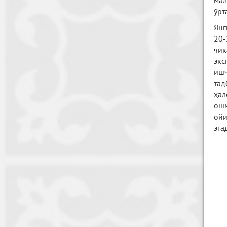
мал
ўрт
Янг
20-
чиқ
экс
ишч
тад
ҳал
ошм
ойи
эта