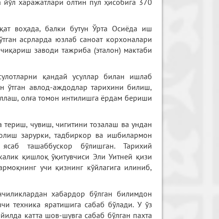
ча йўл харажатлари олтин пул ҳисобига 370
қат воҳада, балки бутун Ўрта Осиёда иш
ўтган асрларда юзлаб саноат корхоналари
 чиқариш заводи тажриба (эталон) мактаби
сулотларни қандай усуллар билан ишлаб
ун ўтган авлод-аждодлар тарихини билиш,
ллаш, олға томон интилишга ёрдам бериши
а териш, чувиш, чигитини тозалаш ва ундан
 олиш зарурки, тадбиркор ва ишбилармон
ясаб ташаббускор бўлишган. Тарихий
калик қишлоқ ўқитувчиси Эли Уитней қизи
армоқнинг учи қизнинг кўйлагига илиниб,
нчиликлардан хабардор бўлган билимдон
чи техника яратишига сабаб бўлади. У ўз
йилда катта шов-шувга сабаб бўлган пахта