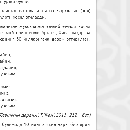
 туртки бўлди.
олинган ва толаси атанак, чархда ип (нох)
улоти ҳосил этиларди.
иладиган жувозларда эзилиб ёғ-мой ҳосил
 ёғ-мой олиш усули Урганч, Хива шаҳар ва
срнинг 30-йилларигача давом эттирилган.
дайин,
айин.
ёздайин,
жувозим.
зимиз,
имиз.
розимиз,
жувозим.
“Севинчим-дардим”, Т. “Фан”, 2013 . 212 – бет.)
 бўлимида 10 мингга яқин чарх, бир ярим