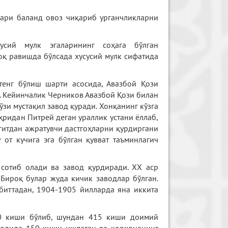
лари баланд овоз чиқариб урганчликларни
усий мулк эгаларининг соҳага бўлган
қ равишда бўлсада хусусий мулк сифатида
тенг бўлиш шарти асосида, Авазбой Қози
. Кейинчалик Черников Авазбой Қози билан
ўзи мустақил завод қуради. Хонқанинг кўзга
идан Питрей деган ураллик устани ёллаб,
игитдан ажратувчи дастгоҳларни қурдиргани
 от кучига эга бўлган қувват таъминлагич
сотиб олади ва завод қурдиради. XX аср
 Бироқ булар жуда кичик заводлар бўлган.
биттадан, 1904-1905 йилларда яна иккита
00 киши бўлиб, шундан 415 киши доимий