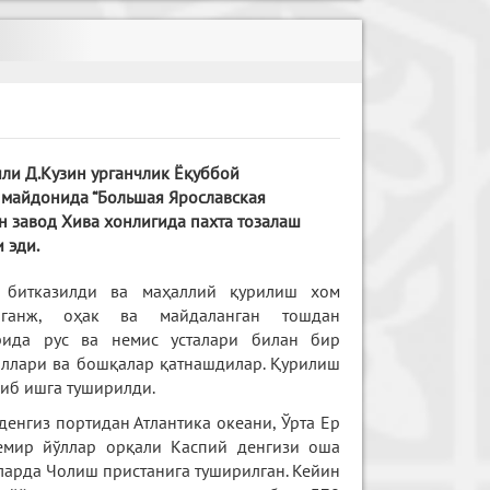
ли Д.Кузин урганчлик Ёқуббой
 майдонида “Большая Ярославская
н завод Хива хонлигида пахта тозалаш
 эди.
а битказилди ва маҳаллий қурилиш хом
 ганж, оҳак ва майдаланган тошдан
рида рус ва немис усталари билан бир
акиллари ва бошқалар қатнашдилар. Қурилиш
либ ишга туширилди.
енгиз портидан Атлантика океани, Ўрта Ер
темир йўллар орқали Каспий денгизи оша
ларда Чолиш пристанига туширилган. Кейин