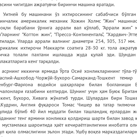
асини чигитдан ажратувчи биринчи машина яратади.
 Уитней бу машинани ўз ихтиросининг сабабчиси бўлган
инчалик америкалик механик Хожин Холмс “Жин” машинас
оқли барабани ўрнига аррали вал қўллаб, “Аррали жин” 
”ларнинг “Коттон жин”, “Прессо-Континенталь”, “Хардвич-Этт
тилади. Уларда аррали валнинг диаметри 254, 305, 317 мм.
рикалик ихтирочи Маккарти соатига 28-30 кг. тола ажратув
гичка толали пахтани ишлашда жуда қулай эди. Шундан
лакатларига кенг тарқалди.
 асрнинг иккинчи ярмида Ўрта Осиё хонликларининг тўла-
каспий-Ашхобод-Чоржўй-Бухоро-Самарканд-Тошкент теми
енбург-Фарғона водийси шаҳарлари билан боғланиши Ев
чалонлари ғазабини келтирди. Шунинг учун ҳам Буюк Брита
кент, Бухоро, Хивага жўнатиб турди. Шулардан бири Тошк
.Кудрин, Англия фуқароси Томас Чишер ва татар тилмоч
улида бўлиб 40 йил муддати билан ташландиқ ерлардан ж
данинг тенг ярмини хонликка қолдириш шарти билан завод қ
 мустамлака шароитида ҳаёт кечираётганлигини инобатга о
ул қила олмаслигини эълон этади. Ушбу воқеа марказдагиларн