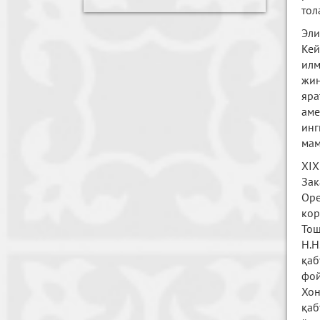
тол
Эли
Кей
илм
жин
яра
аме
ин
мам
XIX
За
Ор
кор
Тош
Н.Н
қаб
фой
Хон
қаб