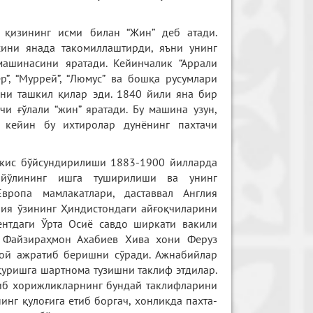
 қизининг исми билан “Жин” деб атади.
ини янада такомиллаштирди, яъни унинг
машинасини яратади. Кейинчалик “Аррали
ер”, “Муррей”, “Люмус” ва бошқа русумлари
 ни ташкил қилар эди. 1840 йили яна бир
чи ғўлали “жин” яратади. Бу машина узун,
 кейин бу ихтиролар дунёнинг пахтачи
тўкис бўйсундирилиши 1883-1900 йилларда
р йўлининг ишга туширилиши ва унинг
ропа мамлакатлари, даставвал Англия
ния ўзининг Ҳиндистондаги айғоқчиларини
ентдаги Ўрта Осиё савдо ширкати вакили
и Файзираҳмон Ахабиев Хива хони Феруз
ой ажратиб беришни сўради. Ажнабийлар
уришга шартнома тузишни таклиф этдилар.
либ хорижликларнинг бундай таклифларини
инг қулоғига етиб боргач, хонликда пахта-