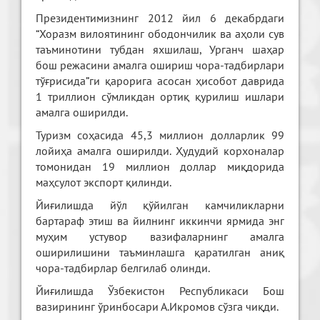
Президентимизнинг 2012 йил 6 декабрдаги
“Хоразм вилоятининг ободончилик ва аҳоли сув
таъминотини тубдан яхшилаш, Урганч шаҳар
бош режасини амалга ошириш чора-тадбирлари
тўғрисида”ги қарорига асосан ҳисобот даврида
1 триллион сўмликдан ортиқ қурилиш ишлари
амалга оширилди.
Туризм соҳасида 45,3 миллион долларлик 99
лойиҳа амалга оширилди. Ҳудудий корхоналар
томонидан 19 миллион доллар миқдорида
маҳсулот экспорт қилинди.
Йиғилишда йўл қўйилган камчиликларни
бартараф этиш ва йилнинг иккинчи ярмида энг
муҳим устувор вазифаларнинг амалга
оширилишини таъминлашга қаратилган аниқ
чора-тадбирлар белгилаб олинди.
Йиғилишда Ўзбекистон Республикаси Бош
вазирининг ўринбосари А.Икромов сўзга чиқди.