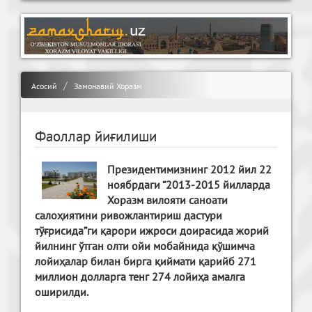
Асосий
Замонавий Хоразм
Фаоллар йиғилиши
Президентимизнинг 2012 йил 22
ноябрдаги “2013-2015 йилларда
Хоразм вилояти саноати
салоҳиятини ривожлантириш дастури
тўғрисида”ги қарори ижроси доирасида жорий
йилнинг ўтган олти ойи мобайнида қўшимча
лойиҳалар билан бирга қиймати қарийб 271
миллион долларга тенг 274 лойиҳа амалга
оширилди.