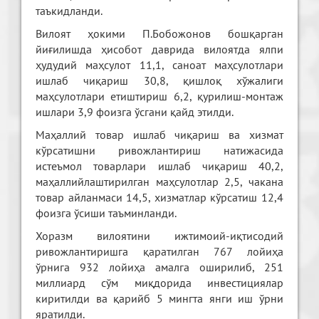
таъкидланди.
Вилоят ҳокими П.Бобожонов бошқарган
йиғилишда ҳисобот даврида вилоятда ялпи
ҳудудий маҳсулот 11,1, саноат маҳсулотлари
ишлаб чиқариш 30,8, қишлоқ хўжалиги
маҳсулотлари етиштириш 6,2, қурилиш-монтаж
ишлари 3,9 фоизга ўсгани қайд этилди.
Маҳаллий товар ишлаб чиқариш ва хизмат
кўрсатишни ривожлантириш натижасида
истеъмол товарлари ишлаб чиқариш 40,2,
маҳаллийлаштирилган маҳсулотлар 2,5, чакана
товар айланмаси 14,5, хизматлар кўрсатиш 12,4
фоизга ўсиши таъминланди.
Хоразм вилоятини ижтимоий-иқтисодий
ривожлантиришга қаратилган 767 лойиҳа
ўрнига 932 лойиҳа амалга оширилиб, 251
миллиард сўм миқдорида инвестициялар
киритилди ва қарийб 5 мингта янги иш ўрни
яратилди.