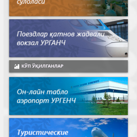
КЎП ЎҚИЛГАНЛАР