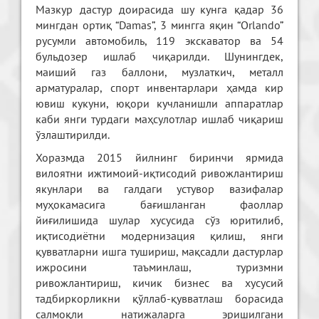
Мазкур дастур доирасида шу кунга қадар 36
мингдан ортиқ “Damas”, 3 мингга яқин “Orlando”
русумли автомобиль, 119 экскаватор ва 54
бульдозер ишлаб чиқарилди. Шунингдек,
маиший газ баллони, музлаткич, металл
арматуралар, спорт инвентарлари ҳамда кир
ювиш кукуни, юқори кучланишли аппаратлар
каби янги турдаги маҳсулотлар ишлаб чиқариш
ўзлаштирилди.
Хоразмда 2015 йилнинг биринчи ярмида
вилоятни ижтимоий-иқтисодий ривожлантириш
якунлари ва галдаги устувор вазифалар
муҳокамасига бағишланган фаоллар
йиғилишида шулар хусусида сўз юритилиб,
иқтисодиётни модернизация қилиш, янги
қувватларни ишга тушириш, мақсадли дастурлар
ижросини таъминлаш, туризмни
ривожлантириш, кичик бизнес ва хусусий
тадбиркорликни қўллаб-қувватлаш борасида
салмоқли натижаларга эришилгани