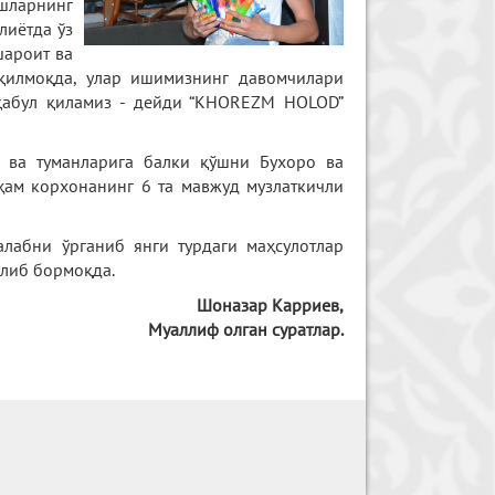
ёшларнинг
лиётда ўз
шароит ва
қилмоқда, улар ишимизнинг давомчилари
 қабул қиламиз - дейди “KHOREZM HOLOD”
 ва туманларига балки қўшни Бухоро ва
ҳам корхонанинг 6 та мавжуд музлаткичли
лабни ўрганиб янги турдаги маҳсулотлар
олиб бормоқда.
Шоназар Карриев,
Муаллиф олган суратлар.