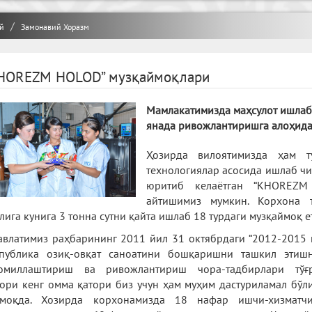
й
Замонавий Хоразм
HOREZM HOLOD” музқаймоқлари
Мамлакатимизда маҳсулот ишлаб 
янада ривожлантиришга алоҳида
Ҳозирда вилоятимизда ҳам т
технологиялар асосида ишлаб ч
юритиб келаётган “KHOREZM
айтишимиз мумкин. Корхона 
лига кунига 3 тонна сутни қайта ишлаб 18 турдаги музқаймоқ е
авлатимиз раҳбарининг 2011 йил 31 октябрдаги “2012-2015
спублика озиқ-овқат саноатини бошқаришни ташкил этиш
комиллаштириш ва ривожлантириш чора-тадбирлари тўғр
ори кенг омма қатори биз учун ҳам муҳим дастуриламал бўл
лмоқда. Хозирда корхонамизда 18 нафар ишчи-хизматч