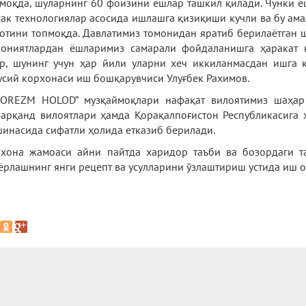
моқда, шуларнинг 60 фоизини ёшлар ташкил қилади. Чунки 
ак технологиялар асосида ишлашга қизиқиши кучли ва бу ама
отини топмоқда. Давлатимиз томонидан яратиб берилаётган 
ониятлардан ёшларимиз самарали фойдаланишга ҳаракат 
р, шунинг учун ҳар йили уларни хеч иккиланмасдан ишга
усий корхонаси иш бошқарувчиси Улуғбек Рахимов.
OREZM HOLOD” музқаймоқлари нафақат вилоятимиз шаҳар
арқанд вилоятлари ҳамда Қорақалпоғистон Республикасига 
инасида сифатли ҳолида етказиб берилади.
хона жамоаси айни пайтда харидор таъби ва бозордаги та
ёрлашнинг янги рецепт ва усулларини ўзлаштириш устида иш 