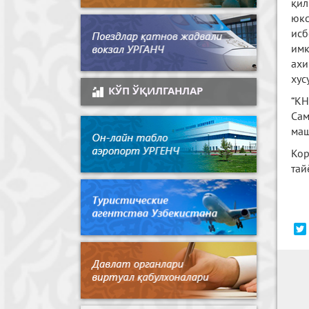
қил
юкс
исб
имк
ахи
хус
КЎП ЎҚИЛГАНЛАР
“KH
Сам
маш
Кор
тай