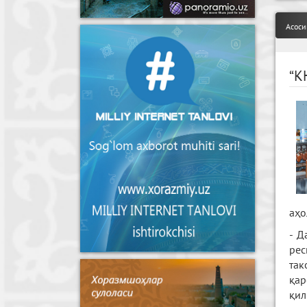
Асоси
“K
аҳо
- Д
ре
та
қар
қи