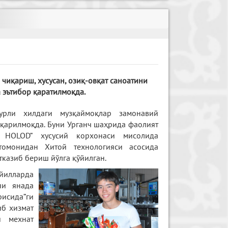
чиқариш, хусусан, озиқ-овқат саноатини
 эътибор қаратилмоқда.
урли хилдаги музқаймоқлар замонавий
иқарилмоқда. Буни Урганч шаҳрида фаолият
 HOLOD” хусусий корхонаси мисолида
томонидан Хитой технологияси асосида
тказиб бериш йўлга қўйилган.
 йилларда
ни янада
исида”ги
иб хизмат
и мехнат