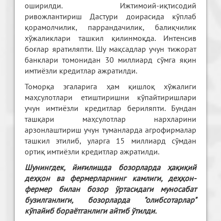
оширилди. Ижтимоий-иқтисодий
ривожлантириш Дастури доирасида кўплаб
қорамолчилик, паррандачилик, балиқчилик
хўжаликлари ташкил қилинмоқда. Интенсив
боғлар яратиляпти. Шу мақсадлар учун тижорат
банклари томонидан 30 миллиард сўмга яқин
имтиёзли кредитлар ажратилди.
Томорқа эгаларига ҳам қишлоқ хўжалиги
маҳсулотлари етиштиришни кўпайтиришлари
учун имтиёзли кредитлар бериляпти. Бундан
ташқари маҳсулотлар нархларини
арзонлаштириш учун туманларда агрофирмалар
ташкил этилиб, уларга 15 миллиард сўмдан
ортиқ имтиёзли кредитлар ажратилди.
Шунингдек, йиғилишда бозорларда ҳақиқий
деҳқон ва фермерларнинг камлиги, деҳқон-
фермер билан бозор ўртасидаги муносабат
бузилганлиги, бозорларда "олибсотарлар"
кўпайиб бораётганлиги айтиб ўтилди.