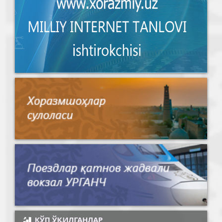
КЎП ЎҚИЛГАНЛАР