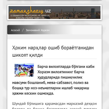
Асосий
Замонавий Хоразм
Ҳоким нарҳлар ошиб бораётганидан
шикоят қилди
Барча вилоятларда бўлгани каби
Хоразм вилоятининг барча
ҳудудларида пишиқчилик
мавсуми бошланиб, мева-сабзавот, полиз ва
бошқа тур ноз-неъматларни ишлаб чиқариш
ҳажми кескин ошмоқда.
Шундай бўлишига қарамасдан марказий деҳқон
бозори ва бошқа бозорларда асосий турдаги