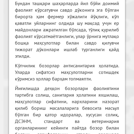
Бундан ташқари шаҳарларда йил бўйи доимий
фаолият кўрсатувчи савдо дўконига эга бўлган
бирорта ҳам фермер хўжалиги йўқлиги, кўп
қаватли уйларнинг олдида шу мақсад учун ер
майдонлари ажратилган бўлсада, тўлиқ қурилиб
фаолият кўрсатмаётганлиги, улар ўрнига мутлақо
бошқа маҳсулотлар билан савдо қилувчи
тижорат дўконлари ишлаб турганлиги қайд
этилди.
Кўпчилик бозорлар антисанитария ҳолатида.
Уларда сифатсиз маҳсулотларни сотишдек
кўримсиз ҳоллар барҳам топмаяпти.
Йиғилишда деҳқон бозорлари фаолиятини
тартибга солиш, санитария ҳолатини яхшилаш,
маҳсулотлар сифатини, нархларини назорат
қилиб бориш масалаларига бевосита масъул
бўлган бир қатор идоралар, хусусан солиқ,
ДСЭНМ, стандарт ва ветеринария
органларининг кейинги пайтда бозор билан