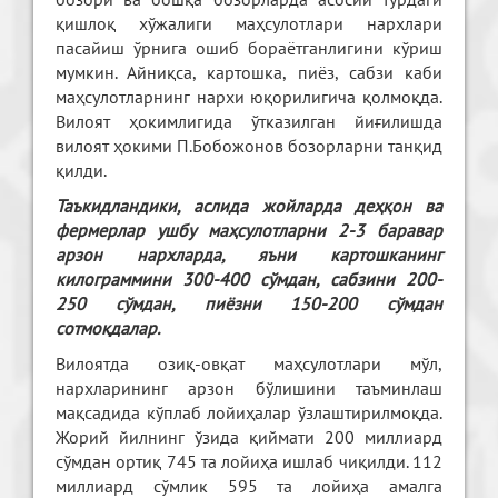
қишлоқ хўжалиги маҳсулотлари нархлари
пасайиш ўрнига ошиб бораётганлигини кўриш
мумкин. Айниқса, картошка, пиёз, сабзи каби
маҳсулотларнинг нархи юқорилигича қолмоқда.
Вилоят ҳокимлигида ўтказилган йиғилишда
вилоят ҳокими П.Бобожонов бозорларни танқид
қилди.
Таъкидландики, аслида жойларда деҳқон ва
фермерлар ушбу маҳсулотларни 2-3 баравар
арзон нархларда, яъни картошканинг
килограммини 300-400 сўмдан, сабзини 200-
250 сўмдан, пиёзни 150-200 сўмдан
сотмоқдалар.
Вилоятда озиқ-овқат маҳсулотлари мўл,
нархларининг арзон бўлишини таъминлаш
мақсадида кўплаб лойиҳалар ўзлаштирилмоқда.
Жорий йилнинг ўзида қиймати 200 миллиард
сўмдан ортиқ 745 та лойиҳа ишлаб чиқилди. 112
миллиард сўмлик 595 та лойиҳа амалга