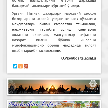
боғлиқ вазифаларини етарли даражада
бажармаётганликлари кўрсатиб ўтилди.
Урганч, Питнак шаҳарлари марказий деҳқон
бозорларини асосий турдаги қишлоқ хўжалиги
маҳсулотлари билан кафолатли таъминлаш,
нарх-навони тартибга солиш, санитария
ҳолатини яхшилаш, маҳсулотлар сифатини
назорат қилиш бўйича ишларни
мувофиқлаштириб бориш мақсадида вилоят
штаби таркиби тасдиқланди.
О.Ражабов telegraf.u