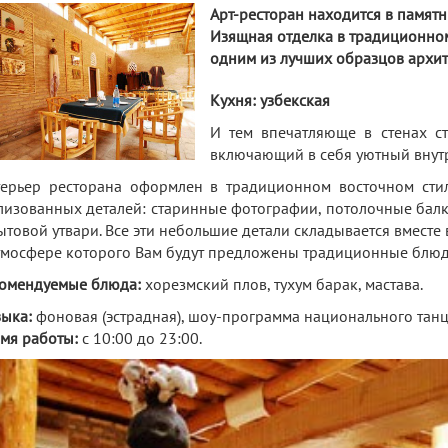
Арт-ресторан находится в памятни
Изящная отделка в традиционном
одним из лучших образцов архит
Кухня: узбекская
И тем впечатляюще в стенах ст
включающий в себя уютный внутр
ерьер ресторана оформлен в традиционном восточном сти
лизованных деталей: старинные фотографии, потолочные бал
ытовой утвари. Все эти небольшие детали складывается вместе
тмосфере которого Вам будут предложены традиционные блюд
омендуемые блюда:
хорезмский плов, тухум барак, мастава.
ыка:
фоновая (эстрадная), шоу-программа национального танца
мя работы:
c 10:00 до 23:00.