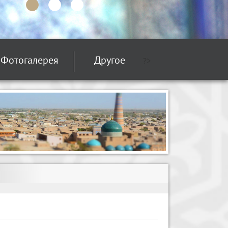
Фотогалерея
Другое
?>