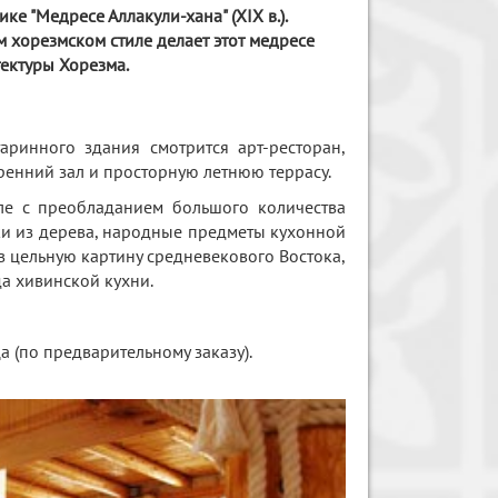
ке "Медресе Аллакули-хана" (XIX в.).
 хорезмском стиле делает этот медресе
ектуры Хорезма.
аринного здания смотрится арт-ресторан,
енний зал и просторную летнюю террасу.
ле с преобладанием большого количества
ки из дерева, народные предметы кухонной
 в цельную картину средневекового Востока,
а хивинской кухни.
 (по предварительному заказу).