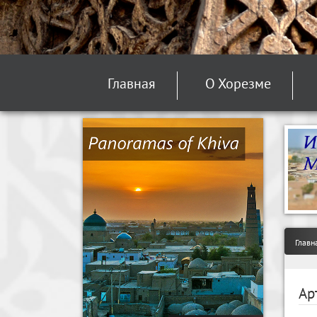
Главная
О Хорезме
Главн
Ар