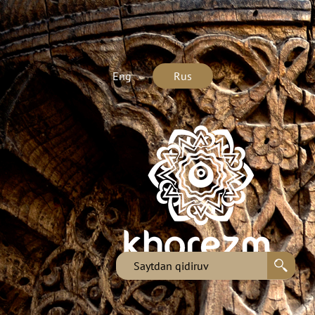
Eng
Rus