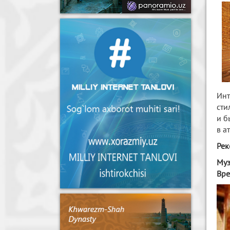
Инт
сти
и б
в а
Рек
Муз
Вре