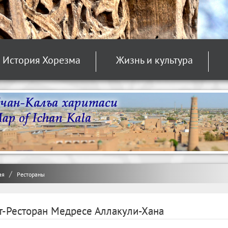
История Хорезма
Жизнь и культура
ая
Рестораны
т-Ресторан Медресе Аллакули-Хана