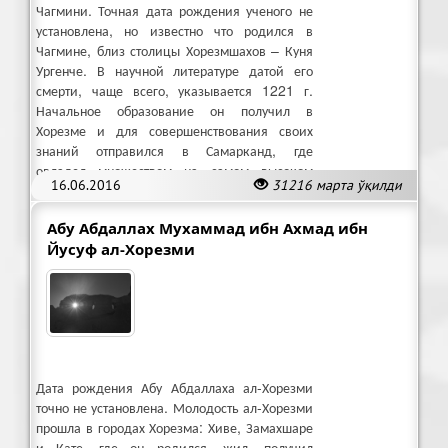
Чагмини. Точная дата рождения ученого не
установлена, но известно что родился в
Чагмине, близ столицы Хорезмшахов – Куня
Ургенче. В научной литературе датой его
смерти, чаще всего, указывается 1221 г.
Начальное образование он получил в
Хорезме и для совершенствования своих
знаний отправился в Самарканд, где
овладел множеством на самом высоком
16.06.2016
31216 марта ўқилди
уровне наук.
Абу Абдаллах Мухаммад ибн Ахмад ибн
Йусуф ал-Хорезми
Дата рождения Абу Абдаллаха ал-Хорезми
точно не установлена. Молодость ал-Хорезми
прошла в городах Хорезма: Хиве, Замахшаре
и Кате, где он родился, жил, получил