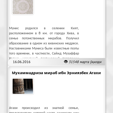
Мунис родился в селении Кият,
расположенном в 8 км. от города Хива, в
семье потомственных мирабов. Получил
образование в одном из хивинских медресе.
Наставниками Муниса были известные поэты
того времени, в частности, Сайид Музаффар
Ходжа, носивший поэтический псевдоним
16.06.2016
31548 марта ўқилди
Кирами.
Мухаммадриза мираб ибн Эрниязбек Агахи
Агахи происходил из знатной семьи,
представители которой часто занимали чин