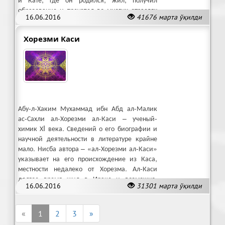
образование и преуспел во многих отраслях
16.06.2016
41676 марта ўқилди
знания.
Хорезми Каси
Абу-л-Хаким Мухаммад ибн Абд ал-Малик
ас-Сахли ал-Хорезми ал-Каси – ученый-
химик ХI века. Сведений о его биографии и
научной деятельности в литературе крайне
мало. Нисба автора – «ал-Хорезми ал-Каси»
указывает на его происхождение из Каса,
местности недалеко от Хорезма. Ал-Каси
долгое время жил в Ираке и возможно,
16.06.2016
31301 марта ўқилди
оставался там до конца жизни.
«
1
2
3
»