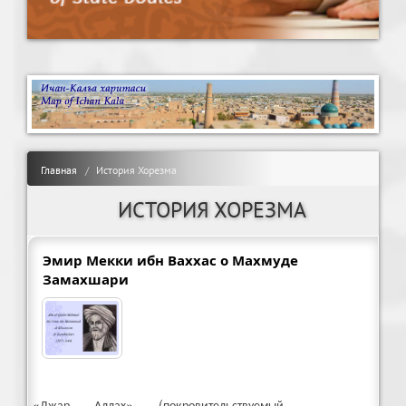
Главная
История Хорезма
ИСТОРИЯ ХОРЕЗМА
Эмир Мекки ибн Ваххас о Махмуде
Замахшари
«Джар Аллах» (покровительствуемый