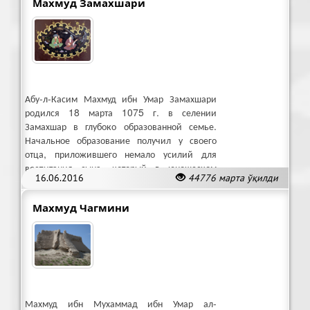
Махмуд Замахшари
Абу-л-Касим Махмуд ибн Умар Замахшари
родился 18 марта 1075 г. в селении
Замахшар в глубоко образованной семье.
Начальное образование получил у своего
отца, приложившего немало усилий для
воспитания сына, который в юношеском
16.06.2016
44776 марта ўқилди
возрасте стал калекой.
Махмуд Чагмини
Махмуд ибн Мухаммад ибн Умар ал-