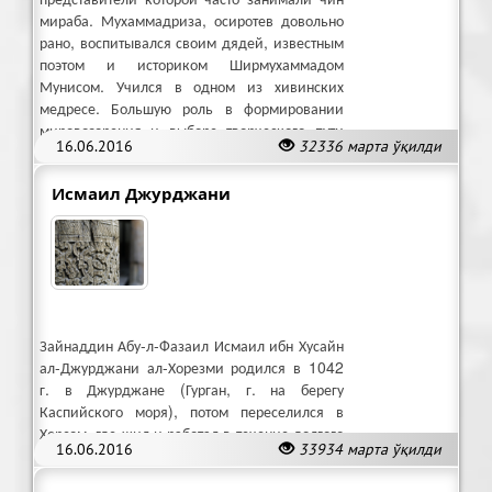
мираба. Мухаммадриза, осиротев довольно
рано, воспитывался своим дядей, известным
поэтом и историком Ширмухаммадом
Мунисом. Учился в одном из хивинских
медресе. Большую роль в формировании
мировоззрения и выборе творческого пути
16.06.2016
32336 марта ўқилди
Агахи сыграли Мунис и его окружение.
Исмаил Джурджани
Зайнаддин Абу-л-Фазаил Исмаил ибн Хусайн
ал-Джурджани ал-Хорезми родился в 1042
г. в Джурджане (Гурган, г. на берегу
Каспийского моря), потом переселился в
Хорезм, где жил и работал в течение долгого
16.06.2016
33934 марта ўқилди
времени.