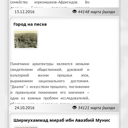
семейству хорезмшахов-Афригидов. Во
дворце Беруни получает хорошее
13.12.2016
44148 марта ўқилди
образование и начинает заниматься наукой.
Город на песке
Памятники архитектуры являются немыми
свидетелями общественной, духовной и
культурной жизни прошлых эпох,
выражением национального достояния.
“Диалог” с искусством прошлого, постижение
и правильное понимание его значения –
одна из важных проблем исследователей,
обратившихся к наследию давно минувших
24.10.2016
34121 марта ўқилди
дней.
Ширмухаммад мираб ибн Авазбий Мунис