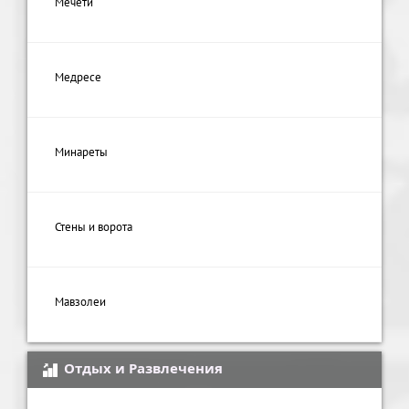
Мечети
Медресе
Минареты
Стены и ворота
Мавзолеи
Отдых и Развлечения