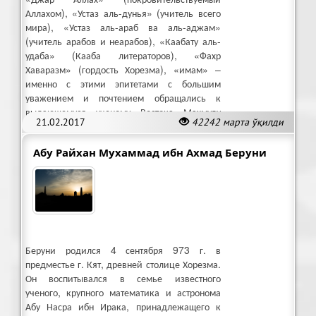
Аллахом), «Устаз аль-дунья» (учитель всего
мира), «Устаз аль-араб ва аль-аджам»
(учитель арабов и неарабов), «Каабату аль-
удаба» (Кааба литераторов), «Фахр
Хаваразм» (гордость Хорезма), «имам» –
именно с этими эпитетами с большим
уважением и почтением обращались к
выдающемуся ученому Востока Махмуду
21.02.2017
42242 марта ўқилди
аль-Замахшари (1075-1144).
Абу Райхан Мухаммад ибн Ахмад Беруни
Беруни родился 4 сентября 973 г. в
предместье г. Кят, древней столице Хорезма.
Он воспитывался в семье известного
ученого, крупного математика и астронома
Абу Насра ибн Ирака, принадлежащего к