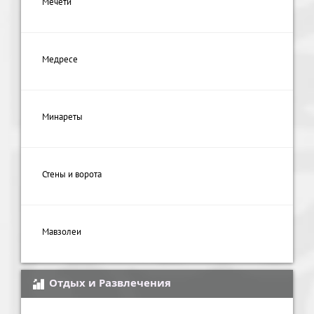
Мечети
Медресе
Минареты
Стены и ворота
Мавзолеи
Отдых и Развлечения