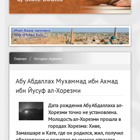
Главная
История Хорезма
Абу Абдаллах Мухаммад ибн Ахмад
ибн Йусуф ал-Хорезми
Дата рождения Абу Абдаллаха ал-
Хорезми точно не установлена.
Молодость ал-Хорезми прошла в
городах Хорезма: Хиве,
Замахшаре и Кате, где он родился, жил, получил
образование и преуспел во многих отраслях